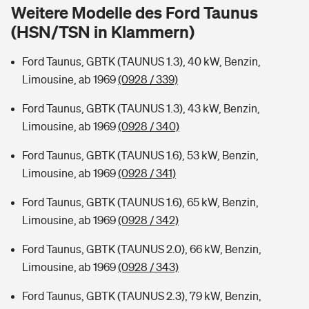
Sie haben Fragen?
Weitere Modelle des Ford Taunus
(HSN/TSN in Klammern)
Hochwasser-Check: Wie gefährdet ist Ihr Haus?
Private Cyberversicherung
Rentenrechner: Wie viel Geld bekomme ich im Alter?
Ford Taunus, GBTK (TAUNUS 1.3), 40 kW, Benzin,
Wer versichert was: Jetzt Versicherer finden
Musikinstrumentenversicherung
Limousine, ab 1969
(0928 / 339)
Sie haben Fragen?
Zur Übersicht
Ford Taunus, GBTK (TAUNUS 1.3), 43 kW, Benzin,
Limousine, ab 1969
(0928 / 340)
Tools
Ford Taunus, GBTK (TAUNUS 1.6), 53 kW, Benzin,
Limousine, ab 1969
(0928 / 341)
Kinderunfall-Check: Mehr Sicherheit für deine Kids
Ford Taunus, GBTK (TAUNUS 1.6), 65 kW, Benzin,
Limousine, ab 1969
(0928 / 342)
Typklassen: So ist Ihr Auto eingestuft
Ford Taunus, GBTK (TAUNUS 2.0), 66 kW, Benzin,
Limousine, ab 1969
(0928 / 343)
Sie haben Fragen?
Ford Taunus, GBTK (TAUNUS 2.3), 79 kW, Benzin,