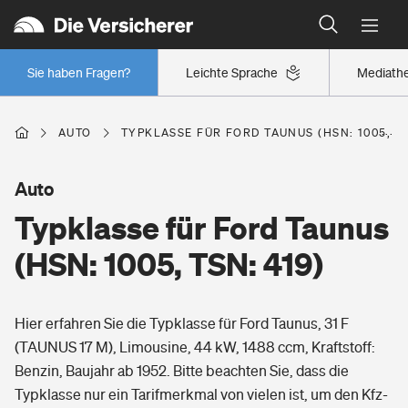
Typklassen: So ist Ihr Auto eingestuft
Wer versichert was: Jetzt Versicherer finden
Regionalklassen: So ist Ihre Region eingestuft
Sie haben Fragen?
Leichte Sprache
Mediath
Wer versichert was: Jetzt Versicherer finden
AUTO
TYPKLASSE FÜR FORD TAUNUS (HSN: 1005, TS
Beruf
Auto
Typklasse für Ford Taunus
Berufsunfähigkeitsversicherung
Wohnen
(HSN: 1005, TSN: 419)
Erwerbsunfähigkeitsversicherung
Wohngebäudeversicherung
Hier erfahren Sie die Typklasse für Ford Taunus, 31 F
Freizeit
Grundfähigkeitsversicherung
(TAUNUS 17 M), Limousine, 44 kW, 1488 ccm, Kraftstoff:
Hausratversicherung
Benzin, Baujahr ab 1952. Bitte beachten Sie, dass die
Arbeitsrechtsschutz
Pri­vate Haft­pflicht­
Typklasse nur ein Tarifmerkmal von vielen ist, um den Kfz-
Gesundheit
Elementarversicherung