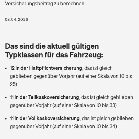
Versicherungsbeitrag zu berechnen.
Berufshaftpflichtversicherung
Rechts­schutz­ver­si­che­rung
Photovoltaik
Private Krankenversicherung
08.04.2026
Zur Übersicht
Fahrradversicherung
Wärmepumpen versichern
Zahnzusatzversicherung
Unfallversicherung
Tools
Das sind die aktuell gültigen
Glasversicherung
Dread-Disease-Versicherung
Typklassen für das Fahrzeug:
Kinderunfall­ver­si­che­rung
Rentenrechner: Wie viel Geld bekomme ich im Alter?
Vermieterrrechtsschutz
Tierkrankenversicherung
12 in der Haftpflichtversicherung
,
das ist gleich
Kinderinvalidität
geblieben gegenüber Vorjahr (auf einer Skala von 10 bis
Wer versichert was: Jetzt Versicherer finden
Mietkautionsversicherung
Zur Übersicht
25)
Reiseversicherung
Sie haben Fragen?
Restkreditversicherung
11 in der Teilkaskoversicherung
,
das ist gleich geblieben
Tools
gegenüber Vorjahr (auf einer Skala von 10 bis 33)
Hundehalter-Haftpflicht
Zur Übersicht
11 in der Vollkaskoversicherung
,
das ist gleich geblieben
Pferdehalter-Haftpflicht
Wer versichert was: Jetzt Versicherer finden
gegenüber Vorjahr (auf einer Skala von 10 bis 34)
Tools
Handyversicherung