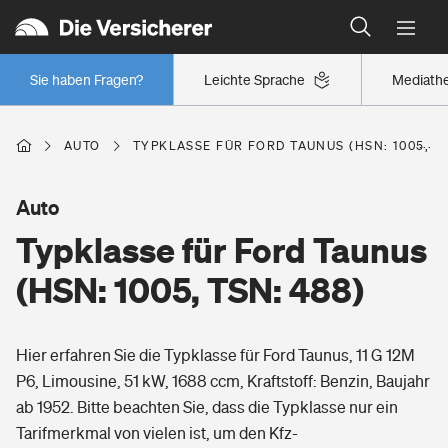
Typklassen: So ist Ihr Auto eingestuft
Wer versichert was: Jetzt Versicherer finden
Regionalklassen: So ist Ihre Region eingestuft
Sie haben Fragen?
Leichte Sprache
Mediath
Wer versichert was: Jetzt Versicherer finden
AUTO
TYPKLASSE FÜR FORD TAUNUS (HSN: 1005, TS
Beruf
Auto
Typklasse für Ford Taunus
Berufsunfähigkeitsversicherung
Wohnen
(HSN: 1005, TSN: 488)
Erwerbsunfähigkeitsversicherung
Wohngebäudeversicherung
Hier erfahren Sie die Typklasse für Ford Taunus, 11 G 12M
Freizeit
Grundfähigkeitsversicherung
P6, Limousine, 51 kW, 1688 ccm, Kraftstoff: Benzin, Baujahr
Hausratversicherung
ab 1952. Bitte beachten Sie, dass die Typklasse nur ein
Arbeitsrechtsschutz
Pri­vate Haft­pflicht­
Tarifmerkmal von vielen ist, um den Kfz-
Gesundheit
Elementarversicherung