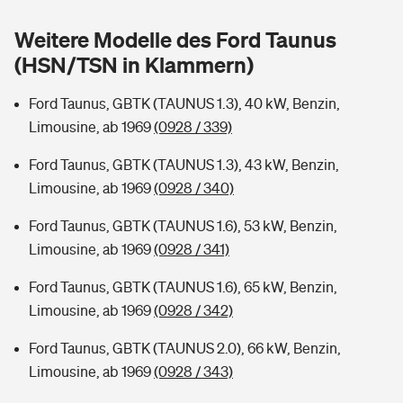
Sie haben Fragen?
Weitere Modelle des Ford Taunus
Hochwasser-Check: Wie gefährdet ist Ihr Haus?
Private Cyberversicherung
Rentenrechner: Wie viel Geld bekomme ich im Alter?
(HSN/TSN in Klammern)
Wer versichert was: Jetzt Versicherer finden
Musikinstrumentenversicherung
Ford Taunus, GBTK (TAUNUS 1.3), 40 kW, Benzin,
Limousine, ab 1969
(0928 / 339)
Sie haben Fragen?
Zur Übersicht
Ford Taunus, GBTK (TAUNUS 1.3), 43 kW, Benzin,
Limousine, ab 1969
(0928 / 340)
Tools
Ford Taunus, GBTK (TAUNUS 1.6), 53 kW, Benzin,
Limousine, ab 1969
(0928 / 341)
Kinderunfall-Check: Mehr Sicherheit für deine Kids
Ford Taunus, GBTK (TAUNUS 1.6), 65 kW, Benzin,
Typklassen: So ist Ihr Auto eingestuft
Limousine, ab 1969
(0928 / 342)
Ford Taunus, GBTK (TAUNUS 2.0), 66 kW, Benzin,
Sie haben Fragen?
Limousine, ab 1969
(0928 / 343)