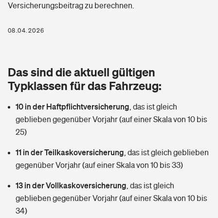
Versicherungsbeitrag zu berechnen.
Berufshaftpflichtversicherung
Rechts­schutz­ver­si­che­rung
Photovoltaik
Private Krankenversicherung
08.04.2026
Zur Übersicht
Fahrradversicherung
Wärmepumpen versichern
Zahnzusatzversicherung
Unfallversicherung
Tools
Das sind die aktuell gültigen
Glasversicherung
Dread-Disease-Versicherung
Typklassen für das Fahrzeug:
Kinderunfall­ver­si­che­rung
Rentenrechner: Wie viel Geld bekomme ich im Alter?
Vermieterrrechtsschutz
Tierkrankenversicherung
10 in der Haftpflichtversicherung
,
das ist gleich
Kinderinvalidität
geblieben gegenüber Vorjahr (auf einer Skala von 10 bis
Wer versichert was: Jetzt Versicherer finden
Mietkautionsversicherung
Zur Übersicht
25)
Reiseversicherung
Sie haben Fragen?
Restkreditversicherung
11 in der Teilkaskoversicherung
,
das ist gleich geblieben
Tools
gegenüber Vorjahr (auf einer Skala von 10 bis 33)
Hundehalter-Haftpflicht
Zur Übersicht
13 in der Vollkaskoversicherung
,
das ist gleich
Pferdehalter-Haftpflicht
Wer versichert was: Jetzt Versicherer finden
geblieben gegenüber Vorjahr (auf einer Skala von 10 bis
Tools
34)
Handyversicherung