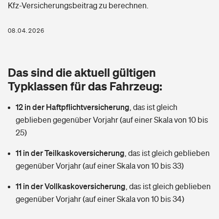
Kfz-Versicherungsbeitrag zu berechnen.
Berufshaftpflichtversicherung
Rechts­schutz­ver­si­che­rung
Photovoltaik
Private Krankenversicherung
08.04.2026
Zur Übersicht
Fahrradversicherung
Wärmepumpen versichern
Zahnzusatzversicherung
Unfallversicherung
Tools
Das sind die aktuell gültigen
Glasversicherung
Dread-Disease-Versicherung
Typklassen für das Fahrzeug:
Kinderunfall­ver­si­che­rung
Rentenrechner: Wie viel Geld bekomme ich im Alter?
Vermieterrrechtsschutz
Tierkrankenversicherung
12 in der Haftpflichtversicherung
,
das ist gleich
Kinderinvalidität
geblieben gegenüber Vorjahr (auf einer Skala von 10 bis
Wer versichert was: Jetzt Versicherer finden
Mietkautionsversicherung
Zur Übersicht
25)
Reiseversicherung
Sie haben Fragen?
Restkreditversicherung
11 in der Teilkaskoversicherung
,
das ist gleich geblieben
Tools
gegenüber Vorjahr (auf einer Skala von 10 bis 33)
Hundehalter-Haftpflicht
Zur Übersicht
11 in der Vollkaskoversicherung
,
das ist gleich geblieben
Pferdehalter-Haftpflicht
Wer versichert was: Jetzt Versicherer finden
gegenüber Vorjahr (auf einer Skala von 10 bis 34)
Tools
Handyversicherung