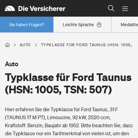
Typklassen: So ist Ihr Auto eingestuft
Wer versichert was: Jetzt Versicherer finden
Regionalklassen: So ist Ihre Region eingestuft
Sie haben Fragen?
Leichte Sprache
Mediath
Wer versichert was: Jetzt Versicherer finden
AUTO
TYPKLASSE FÜR FORD TAUNUS (HSN: 1005, TS
Beruf
Auto
Typklasse für Ford Taunus
Berufsunfähigkeitsversicherung
Wohnen
(HSN: 1005, TSN: 507)
Erwerbsunfähigkeitsversicherung
Wohngebäudeversicherung
Hier erfahren Sie die Typklasse für Ford Taunus, 31 F
Freizeit
Grundfähigkeitsversicherung
(TAUNUS 17 M P7), Limousine, 92 kW, 2520 ccm,
Hausratversicherung
Kraftstoff: Benzin, Baujahr ab 1952. Bitte beachten Sie, dass
Arbeitsrechtsschutz
Pri­vate Haft­pflicht­
die Typklasse nur ein Tarifmerkmal von vielen ist, um den
Gesundheit
Elementarversicherung