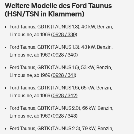
Sie haben Fragen?
Weitere Modelle des Ford Taunus
(HSN/TSN in Klammern)
Hochwasser-Check: Wie gefährdet ist Ihr Haus?
Private Cyberversicherung
Rentenrechner: Wie viel Geld bekomme ich im Alter?
Ford Taunus, GBTK (TAUNUS 1.3), 40 kW, Benzin,
Wer versichert was: Jetzt Versicherer finden
Musikinstrumentenversicherung
Limousine, ab 1969
(0928 / 339)
Sie haben Fragen?
Zur Übersicht
Ford Taunus, GBTK (TAUNUS 1.3), 43 kW, Benzin,
Limousine, ab 1969
(0928 / 340)
Tools
Ford Taunus, GBTK (TAUNUS 1.6), 53 kW, Benzin,
Limousine, ab 1969
(0928 / 341)
Kinderunfall-Check: Mehr Sicherheit für deine Kids
Ford Taunus, GBTK (TAUNUS 1.6), 65 kW, Benzin,
Limousine, ab 1969
(0928 / 342)
Typklassen: So ist Ihr Auto eingestuft
Ford Taunus, GBTK (TAUNUS 2.0), 66 kW, Benzin,
Limousine, ab 1969
(0928 / 343)
Sie haben Fragen?
Ford Taunus, GBTK (TAUNUS 2.3), 79 kW, Benzin,