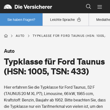
Typklassen: So ist Ihr Auto eingestuft
Wer versichert was: Jetzt Versicherer finden
Regionalklassen: So ist Ihre Region eingestuft
Sie haben Fragen?
Leichte Sprache
Mediath
Wer versichert was: Jetzt Versicherer finden
AUTO
TYPKLASSE FÜR FORD TAUNUS (HSN: 1005, TS
Beruf
Auto
Typklasse für Ford Taunus
Berufsunfähigkeitsversicherung
Wohnen
(HSN: 1005, TSN: 433)
Erwerbsunfähigkeitsversicherung
Wohngebäudeversicherung
Hier erfahren Sie die Typklasse für Ford Taunus, 52 F
Freizeit
Grundfähigkeitsversicherung
(TAUNUS 20 M XL P7), Limousine, 66 kW, 1985 ccm,
Hausratversicherung
Kraftstoff: Benzin, Baujahr ab 1952. Bitte beachten Sie, dass
Arbeitsrechtsschutz
Pri­vate Haft­pflicht­
die Typklasse nur ein Tarifmerkmal von vielen ist, um den
Gesundheit
Elementarversicherung