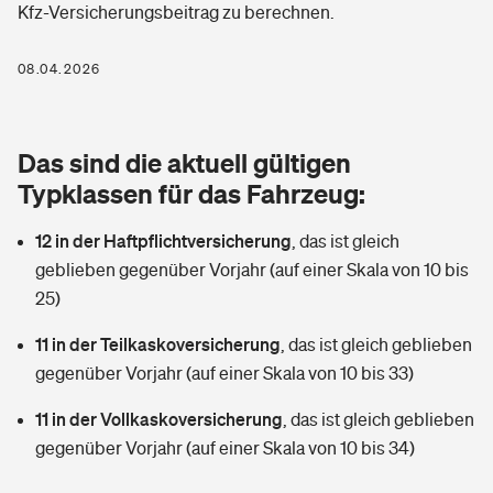
Kfz-Versicherungsbeitrag zu berechnen.
Berufshaftpflichtversicherung
Rechts­schutz­ver­si­che­rung
Photovoltaik
Private Krankenversicherung
08.04.2026
Zur Übersicht
Fahrradversicherung
Wärmepumpen versichern
Zahnzusatzversicherung
Unfallversicherung
Tools
Das sind die aktuell gültigen
Glasversicherung
Dread-Disease-Versicherung
Typklassen für das Fahrzeug:
Kinderunfall­ver­si­che­rung
Rentenrechner: Wie viel Geld bekomme ich im Alter?
Vermieterrrechtsschutz
Tierkrankenversicherung
12 in der Haftpflichtversicherung
,
das ist gleich
Kinderinvalidität
geblieben gegenüber Vorjahr (auf einer Skala von 10 bis
Wer versichert was: Jetzt Versicherer finden
Mietkautionsversicherung
Zur Übersicht
25)
Reiseversicherung
Sie haben Fragen?
Restkreditversicherung
11 in der Teilkaskoversicherung
,
das ist gleich geblieben
Tools
gegenüber Vorjahr (auf einer Skala von 10 bis 33)
Hundehalter-Haftpflicht
Zur Übersicht
11 in der Vollkaskoversicherung
,
das ist gleich geblieben
Pferdehalter-Haftpflicht
Wer versichert was: Jetzt Versicherer finden
gegenüber Vorjahr (auf einer Skala von 10 bis 34)
Tools
Handyversicherung