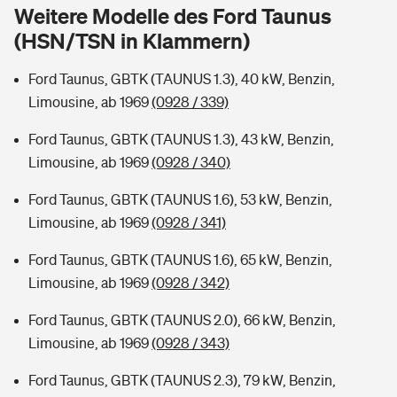
Sie haben Fragen?
Weitere Modelle des Ford Taunus
(HSN/TSN in Klammern)
Hochwasser-Check: Wie gefährdet ist Ihr Haus?
Private Cyberversicherung
Rentenrechner: Wie viel Geld bekomme ich im Alter?
Ford Taunus, GBTK (TAUNUS 1.3), 40 kW, Benzin,
Wer versichert was: Jetzt Versicherer finden
Musikinstrumentenversicherung
Limousine, ab 1969
(0928 / 339)
Sie haben Fragen?
Zur Übersicht
Ford Taunus, GBTK (TAUNUS 1.3), 43 kW, Benzin,
Limousine, ab 1969
(0928 / 340)
Tools
Ford Taunus, GBTK (TAUNUS 1.6), 53 kW, Benzin,
Limousine, ab 1969
(0928 / 341)
Kinderunfall-Check: Mehr Sicherheit für deine Kids
Ford Taunus, GBTK (TAUNUS 1.6), 65 kW, Benzin,
Limousine, ab 1969
(0928 / 342)
Typklassen: So ist Ihr Auto eingestuft
Ford Taunus, GBTK (TAUNUS 2.0), 66 kW, Benzin,
Limousine, ab 1969
(0928 / 343)
Sie haben Fragen?
Ford Taunus, GBTK (TAUNUS 2.3), 79 kW, Benzin,