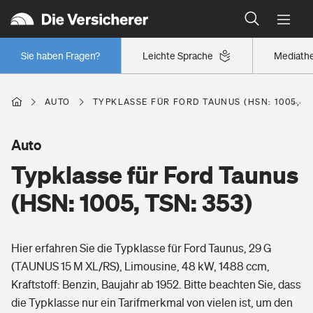
Typklassen: So ist Ihr Auto eingestuft
Wer versichert was: Jetzt Versicherer finden
Regionalklassen: So ist Ihre Region eingestuft
Sie haben Fragen?
Leichte Sprache
Mediath
Wer versichert was: Jetzt Versicherer finden
AUTO
TYPKLASSE FÜR FORD TAUNUS (HSN: 1005, TS
Beruf
Auto
Typklasse für Ford Taunus
Berufsunfähigkeitsversicherung
Wohnen
(HSN: 1005, TSN: 353)
Erwerbsunfähigkeitsversicherung
Wohngebäudeversicherung
Hier erfahren Sie die Typklasse für Ford Taunus, 29 G
Freizeit
Grundfähigkeitsversicherung
(TAUNUS 15 M XL/RS), Limousine, 48 kW, 1488 ccm,
Hausratversicherung
Kraftstoff: Benzin, Baujahr ab 1952. Bitte beachten Sie, dass
Arbeitsrechtsschutz
Pri­vate Haft­pflicht­
die Typklasse nur ein Tarifmerkmal von vielen ist, um den
Gesundheit
Elementarversicherung