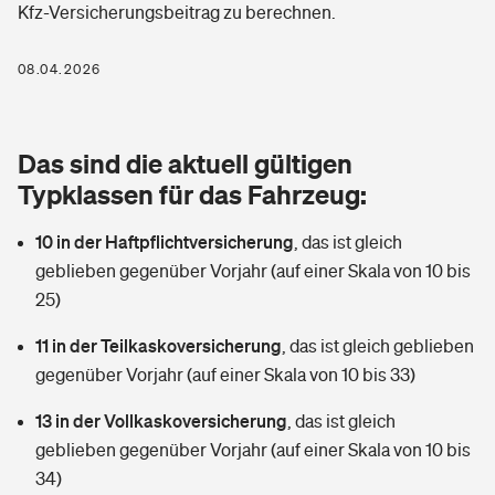
Kfz-Versicherungsbeitrag zu berechnen.
Berufshaftpflichtversicherung
Rechts­schutz­ver­si­che­rung
Photovoltaik
Private Krankenversicherung
08.04.2026
Zur Übersicht
Fahrradversicherung
Wärmepumpen versichern
Zahnzusatzversicherung
Unfallversicherung
Tools
Das sind die aktuell gültigen
Glasversicherung
Dread-Disease-Versicherung
Typklassen für das Fahrzeug:
Kinderunfall­ver­si­che­rung
Rentenrechner: Wie viel Geld bekomme ich im Alter?
Vermieterrrechtsschutz
Tierkrankenversicherung
10 in der Haftpflichtversicherung
,
das ist gleich
Kinderinvalidität
geblieben gegenüber Vorjahr (auf einer Skala von 10 bis
Wer versichert was: Jetzt Versicherer finden
Mietkautionsversicherung
Zur Übersicht
25)
Reiseversicherung
Sie haben Fragen?
Restkreditversicherung
11 in der Teilkaskoversicherung
,
das ist gleich geblieben
Tools
gegenüber Vorjahr (auf einer Skala von 10 bis 33)
Hundehalter-Haftpflicht
Zur Übersicht
13 in der Vollkaskoversicherung
,
das ist gleich
Pferdehalter-Haftpflicht
Wer versichert was: Jetzt Versicherer finden
geblieben gegenüber Vorjahr (auf einer Skala von 10 bis
Tools
34)
Handyversicherung