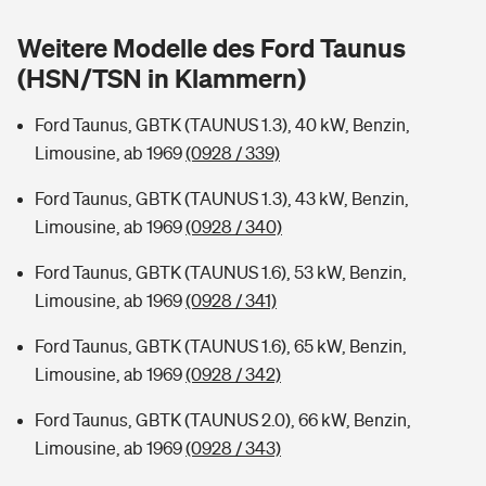
Sie haben Fragen?
Weitere Modelle des Ford Taunus
Hochwasser-Check: Wie gefährdet ist Ihr Haus?
Private Cyberversicherung
Rentenrechner: Wie viel Geld bekomme ich im Alter?
(HSN/TSN in Klammern)
Wer versichert was: Jetzt Versicherer finden
Musikinstrumentenversicherung
Ford Taunus, GBTK (TAUNUS 1.3), 40 kW, Benzin,
Limousine, ab 1969
(0928 / 339)
Sie haben Fragen?
Zur Übersicht
Ford Taunus, GBTK (TAUNUS 1.3), 43 kW, Benzin,
Limousine, ab 1969
(0928 / 340)
Tools
Ford Taunus, GBTK (TAUNUS 1.6), 53 kW, Benzin,
Limousine, ab 1969
(0928 / 341)
Kinderunfall-Check: Mehr Sicherheit für deine Kids
Ford Taunus, GBTK (TAUNUS 1.6), 65 kW, Benzin,
Typklassen: So ist Ihr Auto eingestuft
Limousine, ab 1969
(0928 / 342)
Ford Taunus, GBTK (TAUNUS 2.0), 66 kW, Benzin,
Sie haben Fragen?
Limousine, ab 1969
(0928 / 343)