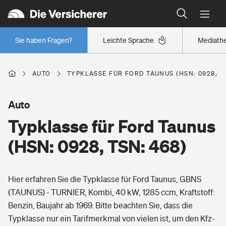
Typklassen: So ist Ihr Auto eingestuft
Wer versichert was: Jetzt Versicherer finden
Regionalklassen: So ist Ihre Region eingestuft
Sie haben Fragen?
Leichte Sprache
Mediath
Wer versichert was: Jetzt Versicherer finden
AUTO
TYPKLASSE FÜR FORD TAUNUS (HSN: 0928, TS
Beruf
Auto
Typklasse für Ford Taunus
Berufsunfähigkeitsversicherung
Wohnen
(HSN: 0928, TSN: 468)
Erwerbsunfähigkeitsversicherung
Wohngebäudeversicherung
Hier erfahren Sie die Typklasse für Ford Taunus, GBNS
Freizeit
Grundfähigkeitsversicherung
(TAUNUS) - TURNIER, Kombi, 40 kW, 1285 ccm, Kraftstoff:
Hausratversicherung
Benzin, Baujahr ab 1969. Bitte beachten Sie, dass die
Arbeitsrechtsschutz
Pri­vate Haft­pflicht­
Typklasse nur ein Tarifmerkmal von vielen ist, um den Kfz-
Gesundheit
Elementarversicherung