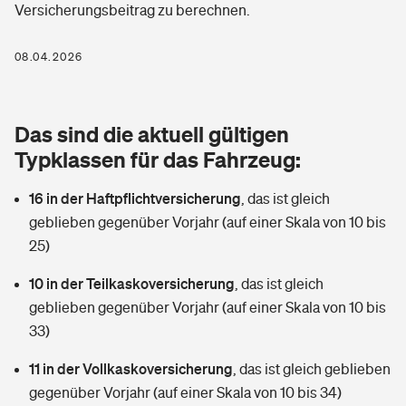
Versicherungsbeitrag zu berechnen.
Berufshaftpflichtversicherung
Rechts­schutz­ver­si­che­rung
Photovoltaik
Private Krankenversicherung
08.04.2026
Zur Übersicht
Fahrradversicherung
Wärmepumpen versichern
Zahnzusatzversicherung
Unfallversicherung
Tools
Das sind die aktuell gültigen
Glasversicherung
Dread-Disease-Versicherung
Typklassen für das Fahrzeug:
Kinderunfall­ver­si­che­rung
Rentenrechner: Wie viel Geld bekomme ich im Alter?
Vermieterrrechtsschutz
Tierkrankenversicherung
16 in der Haftpflichtversicherung
,
das ist gleich
Kinderinvalidität
geblieben gegenüber Vorjahr (auf einer Skala von 10 bis
Wer versichert was: Jetzt Versicherer finden
Mietkautionsversicherung
Zur Übersicht
25)
Reiseversicherung
Sie haben Fragen?
Restkreditversicherung
10 in der Teilkaskoversicherung
,
das ist gleich
Tools
geblieben gegenüber Vorjahr (auf einer Skala von 10 bis
Hundehalter-Haftpflicht
Zur Übersicht
33)
Pferdehalter-Haftpflicht
Wer versichert was: Jetzt Versicherer finden
11 in der Vollkaskoversicherung
,
das ist gleich geblieben
Tools
gegenüber Vorjahr (auf einer Skala von 10 bis 34)
Handyversicherung