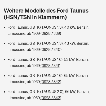
Sie haben Fragen?
Weitere Modelle des Ford Taunus
Hochwasser-Check: Wie gefährdet ist Ihr Haus?
Private Cyberversicherung
Rentenrechner: Wie viel Geld bekomme ich im Alter?
(HSN/TSN in Klammern)
Wer versichert was: Jetzt Versicherer finden
Musikinstrumentenversicherung
Ford Taunus, GBTK (TAUNUS 1.3), 40 kW, Benzin,
Limousine, ab 1969
(0928 / 339)
Sie haben Fragen?
Zur Übersicht
Ford Taunus, GBTK (TAUNUS 1.3), 43 kW, Benzin,
Limousine, ab 1969
(0928 / 340)
Tools
Ford Taunus, GBTK (TAUNUS 1.6), 53 kW, Benzin,
Limousine, ab 1969
(0928 / 341)
Kinderunfall-Check: Mehr Sicherheit für deine Kids
Ford Taunus, GBTK (TAUNUS 1.6), 65 kW, Benzin,
Typklassen: So ist Ihr Auto eingestuft
Limousine, ab 1969
(0928 / 342)
Ford Taunus, GBTK (TAUNUS 2.0), 66 kW, Benzin,
Sie haben Fragen?
Limousine, ab 1969
(0928 / 343)