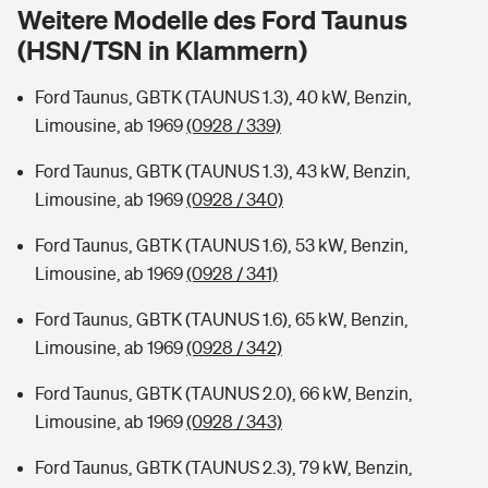
Sie haben Fragen?
Weitere Modelle des Ford Taunus
(HSN/TSN in Klammern)
Hochwasser-Check: Wie gefährdet ist Ihr Haus?
Private Cyberversicherung
Rentenrechner: Wie viel Geld bekomme ich im Alter?
Ford Taunus, GBTK (TAUNUS 1.3), 40 kW, Benzin,
Wer versichert was: Jetzt Versicherer finden
Musikinstrumentenversicherung
Limousine, ab 1969
(0928 / 339)
Sie haben Fragen?
Zur Übersicht
Ford Taunus, GBTK (TAUNUS 1.3), 43 kW, Benzin,
Limousine, ab 1969
(0928 / 340)
Tools
Ford Taunus, GBTK (TAUNUS 1.6), 53 kW, Benzin,
Limousine, ab 1969
(0928 / 341)
Kinderunfall-Check: Mehr Sicherheit für deine Kids
Ford Taunus, GBTK (TAUNUS 1.6), 65 kW, Benzin,
Limousine, ab 1969
(0928 / 342)
Typklassen: So ist Ihr Auto eingestuft
Ford Taunus, GBTK (TAUNUS 2.0), 66 kW, Benzin,
Limousine, ab 1969
(0928 / 343)
Sie haben Fragen?
Ford Taunus, GBTK (TAUNUS 2.3), 79 kW, Benzin,