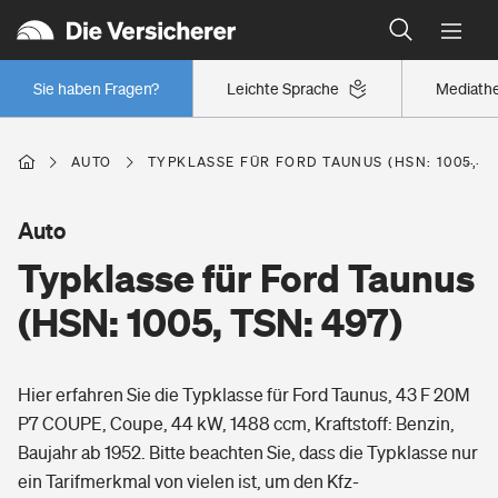
Typklassen: So ist Ihr Auto eingestuft
Wer versichert was: Jetzt Versicherer finden
Regionalklassen: So ist Ihre Region eingestuft
Sie haben Fragen?
Leichte Sprache
Mediath
Wer versichert was: Jetzt Versicherer finden
AUTO
TYPKLASSE FÜR FORD TAUNUS (HSN: 1005, TS
Beruf
Auto
Typklasse für Ford Taunus
Berufsunfähigkeitsversicherung
Wohnen
(HSN: 1005, TSN: 497)
Erwerbsunfähigkeitsversicherung
Wohngebäudeversicherung
Hier erfahren Sie die Typklasse für Ford Taunus, 43 F 20M
Freizeit
Grundfähigkeitsversicherung
P7 COUPE, Coupe, 44 kW, 1488 ccm, Kraftstoff: Benzin,
Hausratversicherung
Baujahr ab 1952. Bitte beachten Sie, dass die Typklasse nur
Arbeitsrechtsschutz
Pri­vate Haft­pflicht­
ein Tarifmerkmal von vielen ist, um den Kfz-
Gesundheit
Elementarversicherung