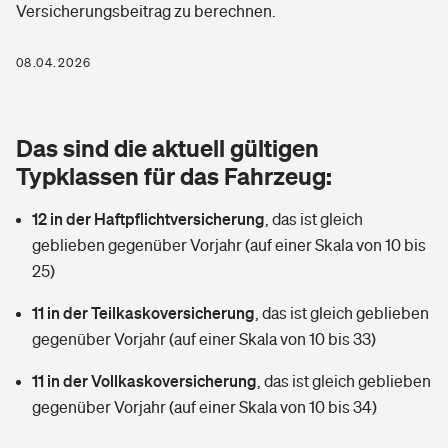
Versicherungsbeitrag zu berechnen.
Berufshaftpflichtversicherung
Rechts­schutz­ver­si­che­rung
Photovoltaik
Private Krankenversicherung
08.04.2026
Zur Übersicht
Fahrradversicherung
Wärmepumpen versichern
Zahnzusatzversicherung
Unfallversicherung
Tools
Das sind die aktuell gültigen
Glasversicherung
Dread-Disease-Versicherung
Typklassen für das Fahrzeug:
Kinderunfall­ver­si­che­rung
Rentenrechner: Wie viel Geld bekomme ich im Alter?
Vermieterrrechtsschutz
Tierkrankenversicherung
12 in der Haftpflichtversicherung
,
das ist gleich
Kinderinvalidität
geblieben gegenüber Vorjahr (auf einer Skala von 10 bis
Wer versichert was: Jetzt Versicherer finden
Mietkautionsversicherung
Zur Übersicht
25)
Reiseversicherung
Sie haben Fragen?
Restkreditversicherung
11 in der Teilkaskoversicherung
,
das ist gleich geblieben
Tools
gegenüber Vorjahr (auf einer Skala von 10 bis 33)
Hundehalter-Haftpflicht
Zur Übersicht
11 in der Vollkaskoversicherung
,
das ist gleich geblieben
Pferdehalter-Haftpflicht
Wer versichert was: Jetzt Versicherer finden
gegenüber Vorjahr (auf einer Skala von 10 bis 34)
Tools
Handyversicherung