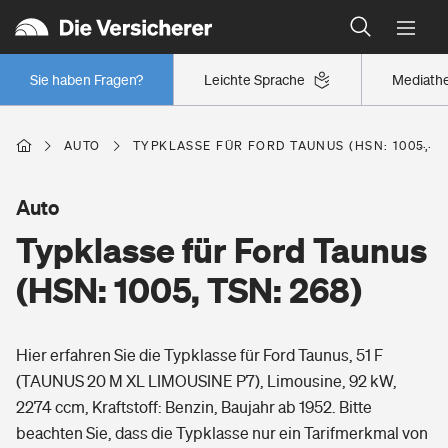
Typklassen: So ist Ihr Auto eingestuft
Wer versichert was: Jetzt Versicherer finden
Regionalklassen: So ist Ihre Region eingestuft
Sie haben Fragen?
Leichte Sprache
Mediath
Wer versichert was: Jetzt Versicherer finden
AUTO
TYPKLASSE FÜR FORD TAUNUS (HSN: 1005, TS
Beruf
Auto
Typklasse für Ford Taunus
Berufsunfähigkeitsversicherung
Wohnen
(HSN: 1005, TSN: 268)
Erwerbsunfähigkeitsversicherung
Wohngebäudeversicherung
Hier erfahren Sie die Typklasse für Ford Taunus, 51 F
Freizeit
Grundfähigkeitsversicherung
(TAUNUS 20 M XL LIMOUSINE P7), Limousine, 92 kW,
Hausratversicherung
2274 ccm, Kraftstoff: Benzin, Baujahr ab 1952. Bitte
Arbeitsrechtsschutz
Pri­vate Haft­pflicht­
beachten Sie, dass die Typklasse nur ein Tarifmerkmal von
Gesundheit
Elementarversicherung