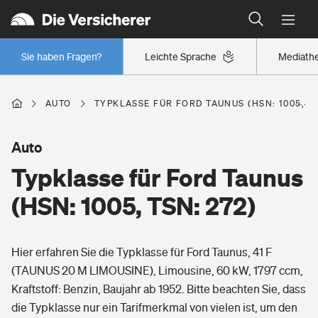
Typklassen: So ist Ihr Auto eingestuft
Wer versichert was: Jetzt Versicherer finden
Regionalklassen: So ist Ihre Region eingestuft
Sie haben Fragen?
Leichte Sprache
Mediath
Wer versichert was: Jetzt Versicherer finden
AUTO
TYPKLASSE FÜR FORD TAUNUS (HSN: 1005, TS
Beruf
Auto
Typklasse für Ford Taunus
Berufsunfähigkeitsversicherung
Wohnen
(HSN: 1005, TSN: 272)
Erwerbsunfähigkeitsversicherung
Wohngebäudeversicherung
Hier erfahren Sie die Typklasse für Ford Taunus, 41 F
Freizeit
Grundfähigkeitsversicherung
(TAUNUS 20 M LIMOUSINE), Limousine, 60 kW, 1797 ccm,
Hausratversicherung
Kraftstoff: Benzin, Baujahr ab 1952. Bitte beachten Sie, dass
Arbeitsrechtsschutz
Pri­vate Haft­pflicht­
die Typklasse nur ein Tarifmerkmal von vielen ist, um den
Gesundheit
Elementarversicherung