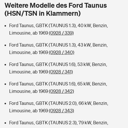
Sie haben Fragen?
Weitere Modelle des Ford Taunus
(HSN/TSN in Klammern)
Hochwasser-Check: Wie gefährdet ist Ihr Haus?
Private Cyberversicherung
Rentenrechner: Wie viel Geld bekomme ich im Alter?
Ford Taunus, GBTK (TAUNUS 1.3), 40 kW, Benzin,
Wer versichert was: Jetzt Versicherer finden
Musikinstrumentenversicherung
Limousine, ab 1969
(0928 / 339)
Sie haben Fragen?
Zur Übersicht
Ford Taunus, GBTK (TAUNUS 1.3), 43 kW, Benzin,
Limousine, ab 1969
(0928 / 340)
Tools
Ford Taunus, GBTK (TAUNUS 1.6), 53 kW, Benzin,
Limousine, ab 1969
(0928 / 341)
Kinderunfall-Check: Mehr Sicherheit für deine Kids
Ford Taunus, GBTK (TAUNUS 1.6), 65 kW, Benzin,
Limousine, ab 1969
(0928 / 342)
Typklassen: So ist Ihr Auto eingestuft
Ford Taunus, GBTK (TAUNUS 2.0), 66 kW, Benzin,
Limousine, ab 1969
(0928 / 343)
Sie haben Fragen?
Ford Taunus, GBTK (TAUNUS 2.3), 79 kW, Benzin,