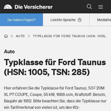
Typklassen: So ist Ihr Auto eingestuft
Wer versichert was: Jetzt Versicherer finden
Regionalklassen: So ist Ihre Region eingestuft
Sie haben Fragen?
Leichte Sprache
Mediath
Wer versichert was: Jetzt Versicherer finden
AUTO
TYPKLASSE FÜR FORD TAUNUS (HSN: 1005, TS
Beruf
Auto
Typklasse für Ford Taunus
Berufsunfähigkeitsversicherung
Wohnen
(HSN: 1005, TSN: 285)
Erwerbsunfähigkeitsversicherung
Wohngebäudeversicherung
Hier erfahren Sie die Typklasse für Ford Taunus, 53 F 20M
Freizeit
Grundfähigkeitsversicherung
XL P7 COUPE, Coupe, 55 kW, 1688 ccm, Kraftstoff: Benzin,
Hausratversicherung
Baujahr ab 1952. Bitte beachten Sie, dass die Typklasse nur
Arbeitsrechtsschutz
Pri­vate Haft­pflicht­
ein Tarifmerkmal von vielen ist, um den Kfz-
Gesundheit
Elementarversicherung