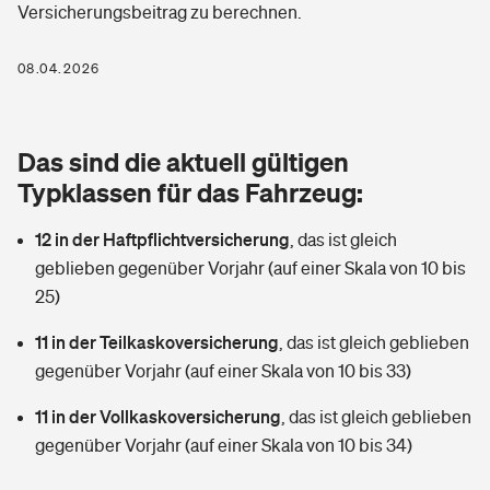
Versicherungsbeitrag zu berechnen.
Berufshaftpflichtversicherung
Rechts­schutz­ver­si­che­rung
Photovoltaik
Private Krankenversicherung
08.04.2026
Zur Übersicht
Fahrradversicherung
Wärmepumpen versichern
Zahnzusatzversicherung
Unfallversicherung
Tools
Das sind die aktuell gültigen
Glasversicherung
Dread-Disease-Versicherung
Typklassen für das Fahrzeug:
Kinderunfall­ver­si­che­rung
Rentenrechner: Wie viel Geld bekomme ich im Alter?
Vermieterrrechtsschutz
Tierkrankenversicherung
12 in der Haftpflichtversicherung
,
das ist gleich
Kinderinvalidität
geblieben gegenüber Vorjahr (auf einer Skala von 10 bis
Wer versichert was: Jetzt Versicherer finden
Mietkautionsversicherung
Zur Übersicht
25)
Reiseversicherung
Sie haben Fragen?
Restkreditversicherung
11 in der Teilkaskoversicherung
,
das ist gleich geblieben
Tools
gegenüber Vorjahr (auf einer Skala von 10 bis 33)
Hundehalter-Haftpflicht
Zur Übersicht
11 in der Vollkaskoversicherung
,
das ist gleich geblieben
Pferdehalter-Haftpflicht
Wer versichert was: Jetzt Versicherer finden
gegenüber Vorjahr (auf einer Skala von 10 bis 34)
Tools
Handyversicherung