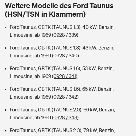
Sie haben Fragen?
Weitere Modelle des Ford Taunus
(HSN/TSN in Klammern)
Hochwasser-Check: Wie gefährdet ist Ihr Haus?
Private Cyberversicherung
Rentenrechner: Wie viel Geld bekomme ich im Alter?
Ford Taunus, GBTK (TAUNUS 1.3), 40 kW, Benzin,
Wer versichert was: Jetzt Versicherer finden
Musikinstrumentenversicherung
Limousine, ab 1969
(0928 / 339)
Sie haben Fragen?
Zur Übersicht
Ford Taunus, GBTK (TAUNUS 1.3), 43 kW, Benzin,
Limousine, ab 1969
(0928 / 340)
Tools
Ford Taunus, GBTK (TAUNUS 1.6), 53 kW, Benzin,
Limousine, ab 1969
(0928 / 341)
Kinderunfall-Check: Mehr Sicherheit für deine Kids
Ford Taunus, GBTK (TAUNUS 1.6), 65 kW, Benzin,
Limousine, ab 1969
(0928 / 342)
Typklassen: So ist Ihr Auto eingestuft
Ford Taunus, GBTK (TAUNUS 2.0), 66 kW, Benzin,
Limousine, ab 1969
(0928 / 343)
Sie haben Fragen?
Ford Taunus, GBTK (TAUNUS 2.3), 79 kW, Benzin,