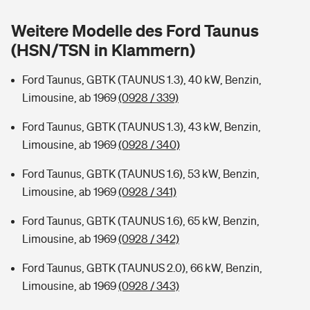
Sie haben Fragen?
Weitere Modelle des Ford Taunus
Hochwasser-Check: Wie gefährdet ist Ihr Haus?
Private Cyberversicherung
Rentenrechner: Wie viel Geld bekomme ich im Alter?
(HSN/TSN in Klammern)
Wer versichert was: Jetzt Versicherer finden
Musikinstrumentenversicherung
Ford Taunus, GBTK (TAUNUS 1.3), 40 kW, Benzin,
Limousine, ab 1969
(0928 / 339)
Sie haben Fragen?
Zur Übersicht
Ford Taunus, GBTK (TAUNUS 1.3), 43 kW, Benzin,
Limousine, ab 1969
(0928 / 340)
Tools
Ford Taunus, GBTK (TAUNUS 1.6), 53 kW, Benzin,
Limousine, ab 1969
(0928 / 341)
Kinderunfall-Check: Mehr Sicherheit für deine Kids
Ford Taunus, GBTK (TAUNUS 1.6), 65 kW, Benzin,
Typklassen: So ist Ihr Auto eingestuft
Limousine, ab 1969
(0928 / 342)
Ford Taunus, GBTK (TAUNUS 2.0), 66 kW, Benzin,
Sie haben Fragen?
Limousine, ab 1969
(0928 / 343)