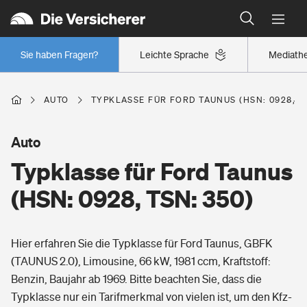
Typklassen: So ist Ihr Auto eingestuft
Wer versichert was: Jetzt Versicherer finden
Regionalklassen: So ist Ihre Region eingestuft
Sie haben Fragen?
Leichte Sprache
Mediath
Wer versichert was: Jetzt Versicherer finden
AUTO
TYPKLASSE FÜR FORD TAUNUS (HSN: 0928, TS
Beruf
Auto
Typklasse für Ford Taunus
Berufsunfähigkeitsversicherung
Wohnen
(HSN: 0928, TSN: 350)
Erwerbsunfähigkeitsversicherung
Wohngebäudeversicherung
Hier erfahren Sie die Typklasse für Ford Taunus, GBFK
Freizeit
Grundfähigkeitsversicherung
(TAUNUS 2.0), Limousine, 66 kW, 1981 ccm, Kraftstoff:
Hausratversicherung
Benzin, Baujahr ab 1969. Bitte beachten Sie, dass die
Arbeitsrechtsschutz
Pri­vate Haft­pflicht­
Typklasse nur ein Tarifmerkmal von vielen ist, um den Kfz-
Gesundheit
Elementarversicherung