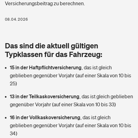
Versicherungsbeitrag zu berechnen.
Berufshaftpflichtversicherung
Rechts­schutz­ver­si­che­rung
Photovoltaik
Private Krankenversicherung
08.04.2026
Zur Übersicht
Fahrradversicherung
Wärmepumpen versichern
Zahnzusatzversicherung
Unfallversicherung
Tools
Das sind die aktuell gültigen
Glasversicherung
Dread-Disease-Versicherung
Typklassen für das Fahrzeug:
Kinderunfall­ver­si­che­rung
Rentenrechner: Wie viel Geld bekomme ich im Alter?
Vermieterrrechtsschutz
Tierkrankenversicherung
15 in der Haftpflichtversicherung
,
das ist gleich
Kinderinvalidität
geblieben gegenüber Vorjahr (auf einer Skala von 10 bis
Wer versichert was: Jetzt Versicherer finden
Mietkautionsversicherung
Zur Übersicht
25)
Reiseversicherung
Sie haben Fragen?
Restkreditversicherung
13 in der Teilkaskoversicherung
,
das ist gleich geblieben
Tools
gegenüber Vorjahr (auf einer Skala von 10 bis 33)
Hundehalter-Haftpflicht
Zur Übersicht
16 in der Vollkaskoversicherung
,
das ist gleich
Pferdehalter-Haftpflicht
Wer versichert was: Jetzt Versicherer finden
geblieben gegenüber Vorjahr (auf einer Skala von 10 bis
Tools
34)
Handyversicherung