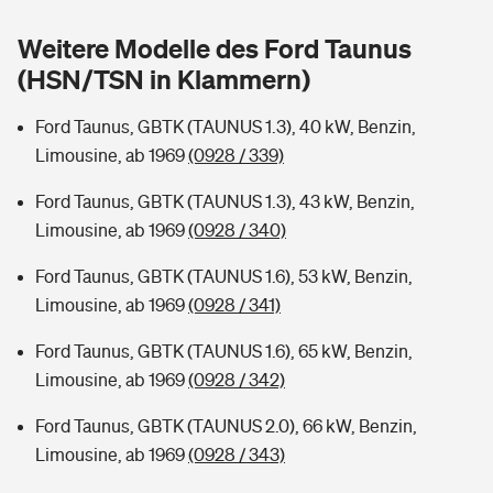
Sie haben Fragen?
Weitere Modelle des Ford Taunus
Hochwasser-Check: Wie gefährdet ist Ihr Haus?
Private Cyberversicherung
Rentenrechner: Wie viel Geld bekomme ich im Alter?
(HSN/TSN in Klammern)
Wer versichert was: Jetzt Versicherer finden
Musikinstrumentenversicherung
Ford Taunus, GBTK (TAUNUS 1.3), 40 kW, Benzin,
Limousine, ab 1969
(0928 / 339)
Sie haben Fragen?
Zur Übersicht
Ford Taunus, GBTK (TAUNUS 1.3), 43 kW, Benzin,
Limousine, ab 1969
(0928 / 340)
Tools
Ford Taunus, GBTK (TAUNUS 1.6), 53 kW, Benzin,
Limousine, ab 1969
(0928 / 341)
Kinderunfall-Check: Mehr Sicherheit für deine Kids
Ford Taunus, GBTK (TAUNUS 1.6), 65 kW, Benzin,
Typklassen: So ist Ihr Auto eingestuft
Limousine, ab 1969
(0928 / 342)
Ford Taunus, GBTK (TAUNUS 2.0), 66 kW, Benzin,
Sie haben Fragen?
Limousine, ab 1969
(0928 / 343)