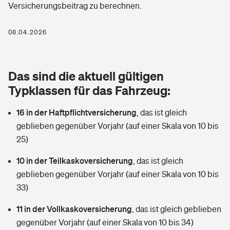
Versicherungsbeitrag zu berechnen.
Berufshaftpflichtversicherung
Rechts­schutz­ver­si­che­rung
Photovoltaik
Private Krankenversicherung
08.04.2026
Zur Übersicht
Fahrradversicherung
Wärmepumpen versichern
Zahnzusatzversicherung
Unfallversicherung
Tools
Das sind die aktuell gültigen
Glasversicherung
Dread-Disease-Versicherung
Typklassen für das Fahrzeug:
Kinderunfall­ver­si­che­rung
Rentenrechner: Wie viel Geld bekomme ich im Alter?
Vermieterrrechtsschutz
Tierkrankenversicherung
16 in der Haftpflichtversicherung
,
das ist gleich
Kinderinvalidität
geblieben gegenüber Vorjahr (auf einer Skala von 10 bis
Wer versichert was: Jetzt Versicherer finden
Mietkautionsversicherung
Zur Übersicht
25)
Reiseversicherung
Sie haben Fragen?
Restkreditversicherung
10 in der Teilkaskoversicherung
,
das ist gleich
Tools
geblieben gegenüber Vorjahr (auf einer Skala von 10 bis
Hundehalter-Haftpflicht
Zur Übersicht
33)
Pferdehalter-Haftpflicht
Wer versichert was: Jetzt Versicherer finden
11 in der Vollkaskoversicherung
,
das ist gleich geblieben
Tools
gegenüber Vorjahr (auf einer Skala von 10 bis 34)
Handyversicherung