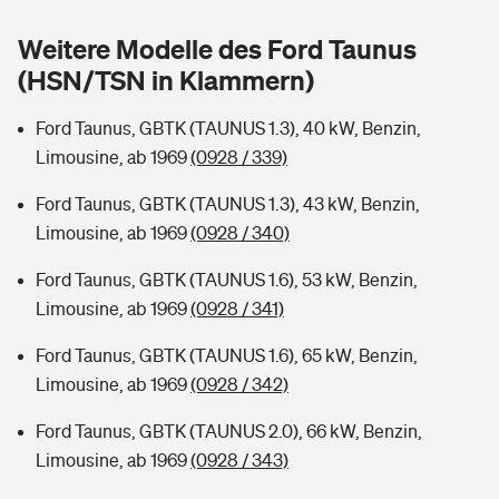
Sie haben Fragen?
Weitere Modelle des Ford Taunus
Hochwasser-Check: Wie gefährdet ist Ihr Haus?
Private Cyberversicherung
Rentenrechner: Wie viel Geld bekomme ich im Alter?
(HSN/TSN in Klammern)
Wer versichert was: Jetzt Versicherer finden
Musikinstrumentenversicherung
Ford Taunus, GBTK (TAUNUS 1.3), 40 kW, Benzin,
Limousine, ab 1969
(0928 / 339)
Sie haben Fragen?
Zur Übersicht
Ford Taunus, GBTK (TAUNUS 1.3), 43 kW, Benzin,
Limousine, ab 1969
(0928 / 340)
Tools
Ford Taunus, GBTK (TAUNUS 1.6), 53 kW, Benzin,
Limousine, ab 1969
(0928 / 341)
Kinderunfall-Check: Mehr Sicherheit für deine Kids
Ford Taunus, GBTK (TAUNUS 1.6), 65 kW, Benzin,
Typklassen: So ist Ihr Auto eingestuft
Limousine, ab 1969
(0928 / 342)
Ford Taunus, GBTK (TAUNUS 2.0), 66 kW, Benzin,
Sie haben Fragen?
Limousine, ab 1969
(0928 / 343)