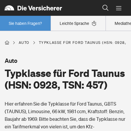
Typklassen: So ist Ihr Auto eingestuft
Wer versichert was: Jetzt Versicherer finden
Regionalklassen: So ist Ihre Region eingestuft
Sie haben Fragen?
Leichte Sprache
Mediath
Wer versichert was: Jetzt Versicherer finden
AUTO
TYPKLASSE FÜR FORD TAUNUS (HSN: 0928, TS
Beruf
Auto
Typklasse für Ford Taunus
Berufsunfähigkeitsversicherung
Wohnen
(HSN: 0928, TSN: 457)
Erwerbsunfähigkeitsversicherung
Wohngebäudeversicherung
Hier erfahren Sie die Typklasse für Ford Taunus, GBTS
Freizeit
Grundfähigkeitsversicherung
(TAUNUS), Limousine, 66 kW, 1981 ccm, Kraftstoff: Benzin,
Hausratversicherung
Baujahr ab 1969. Bitte beachten Sie, dass die Typklasse nur
Arbeitsrechtsschutz
Pri­vate Haft­pflicht­
ein Tarifmerkmal von vielen ist, um den Kfz-
Gesundheit
Elementarversicherung