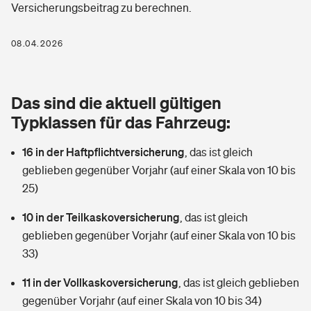
Versicherungsbeitrag zu berechnen.
Berufshaftpflichtversicherung
Rechts­schutz­ver­si­che­rung
Photovoltaik
Private Krankenversicherung
08.04.2026
Zur Übersicht
Fahrradversicherung
Wärmepumpen versichern
Zahnzusatzversicherung
Unfallversicherung
Tools
Das sind die aktuell gültigen
Glasversicherung
Dread-Disease-Versicherung
Typklassen für das Fahrzeug:
Kinderunfall­ver­si­che­rung
Rentenrechner: Wie viel Geld bekomme ich im Alter?
Vermieterrrechtsschutz
Tierkrankenversicherung
16 in der Haftpflichtversicherung
,
das ist gleich
Kinderinvalidität
geblieben gegenüber Vorjahr (auf einer Skala von 10 bis
Wer versichert was: Jetzt Versicherer finden
Mietkautionsversicherung
Zur Übersicht
25)
Reiseversicherung
Sie haben Fragen?
Restkreditversicherung
10 in der Teilkaskoversicherung
,
das ist gleich
Tools
geblieben gegenüber Vorjahr (auf einer Skala von 10 bis
Hundehalter-Haftpflicht
Zur Übersicht
33)
Pferdehalter-Haftpflicht
Wer versichert was: Jetzt Versicherer finden
11 in der Vollkaskoversicherung
,
das ist gleich geblieben
Tools
gegenüber Vorjahr (auf einer Skala von 10 bis 34)
Handyversicherung