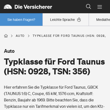
Typklassen: So ist Ihr Auto eingestuft
Wer versichert was: Jetzt Versicherer finden
Regionalklassen: So ist Ihre Region eingestuft
Sie haben Fragen?
Leichte Sprache
Mediath
Wer versichert was: Jetzt Versicherer finden
AUTO
TYPKLASSE FÜR FORD TAUNUS (HSN: 0928, TS
Beruf
Auto
Typklasse für Ford Taunus
Berufsunfähigkeitsversicherung
Wohnen
(HSN: 0928, TSN: 356)
Erwerbsunfähigkeitsversicherung
Wohngebäudeversicherung
Hier erfahren Sie die Typklasse für Ford Taunus, GBCK
Freizeit
Grundfähigkeitsversicherung
(TAUNUS 1.6) C, Coupe, 65 kW, 1576 ccm, Kraftstoff:
Hausratversicherung
Benzin, Baujahr ab 1969. Bitte beachten Sie, dass die
Arbeitsrechtsschutz
Pri­vate Haft­pflicht­
Typklasse nur ein Tarifmerkmal von vielen ist, um den Kfz-
Gesundheit
Elementarversicherung