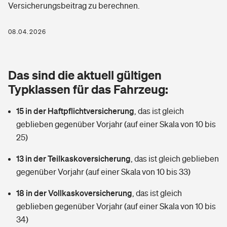
Versicherungsbeitrag zu berechnen.
Berufshaftpflichtversicherung
Rechts­schutz­ver­si­che­rung
Photovoltaik
Private Krankenversicherung
08.04.2026
Zur Übersicht
Fahrradversicherung
Wärmepumpen versichern
Zahnzusatzversicherung
Unfallversicherung
Tools
Das sind die aktuell gültigen
Glasversicherung
Dread-Disease-Versicherung
Typklassen für das Fahrzeug:
Kinderunfall­ver­si­che­rung
Rentenrechner: Wie viel Geld bekomme ich im Alter?
Vermieterrrechtsschutz
Tierkrankenversicherung
15 in der Haftpflichtversicherung
,
das ist gleich
Kinderinvalidität
geblieben gegenüber Vorjahr (auf einer Skala von 10 bis
Wer versichert was: Jetzt Versicherer finden
Mietkautionsversicherung
Zur Übersicht
25)
Reiseversicherung
Sie haben Fragen?
Restkreditversicherung
13 in der Teilkaskoversicherung
,
das ist gleich geblieben
Tools
gegenüber Vorjahr (auf einer Skala von 10 bis 33)
Hundehalter-Haftpflicht
Zur Übersicht
18 in der Vollkaskoversicherung
,
das ist gleich
Pferdehalter-Haftpflicht
Wer versichert was: Jetzt Versicherer finden
geblieben gegenüber Vorjahr (auf einer Skala von 10 bis
Tools
34)
Handyversicherung