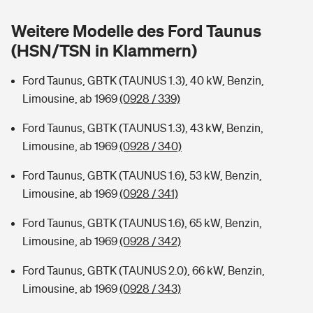
Sie haben Fragen?
Weitere Modelle des Ford Taunus
Hochwasser-Check: Wie gefährdet ist Ihr Haus?
Private Cyberversicherung
Rentenrechner: Wie viel Geld bekomme ich im Alter?
(HSN/TSN in Klammern)
Wer versichert was: Jetzt Versicherer finden
Musikinstrumentenversicherung
Ford Taunus, GBTK (TAUNUS 1.3), 40 kW, Benzin,
Limousine, ab 1969
(0928 / 339)
Sie haben Fragen?
Zur Übersicht
Ford Taunus, GBTK (TAUNUS 1.3), 43 kW, Benzin,
Limousine, ab 1969
(0928 / 340)
Tools
Ford Taunus, GBTK (TAUNUS 1.6), 53 kW, Benzin,
Limousine, ab 1969
(0928 / 341)
Kinderunfall-Check: Mehr Sicherheit für deine Kids
Ford Taunus, GBTK (TAUNUS 1.6), 65 kW, Benzin,
Typklassen: So ist Ihr Auto eingestuft
Limousine, ab 1969
(0928 / 342)
Ford Taunus, GBTK (TAUNUS 2.0), 66 kW, Benzin,
Sie haben Fragen?
Limousine, ab 1969
(0928 / 343)