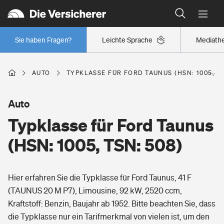
Typklassen: So ist Ihr Auto eingestuft
Wer versichert was: Jetzt Versicherer finden
Regionalklassen: So ist Ihre Region eingestuft
Sie haben Fragen?
Leichte Sprache
Mediath
Wer versichert was: Jetzt Versicherer finden
AUTO
TYPKLASSE FÜR FORD TAUNUS (HSN: 1005, TS
Beruf
Auto
Typklasse für Ford Taunus
Berufsunfähigkeitsversicherung
Wohnen
(HSN: 1005, TSN: 508)
Erwerbsunfähigkeitsversicherung
Wohngebäudeversicherung
Hier erfahren Sie die Typklasse für Ford Taunus, 41 F
Freizeit
Grundfähigkeitsversicherung
(TAUNUS 20 M P7), Limousine, 92 kW, 2520 ccm,
Hausratversicherung
Kraftstoff: Benzin, Baujahr ab 1952. Bitte beachten Sie, dass
Arbeitsrechtsschutz
Pri­vate Haft­pflicht­
die Typklasse nur ein Tarifmerkmal von vielen ist, um den
Gesundheit
Elementarversicherung