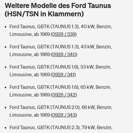
Sie haben Fragen?
Weitere Modelle des Ford Taunus
(HSN/TSN in Klammern)
Hochwasser-Check: Wie gefährdet ist Ihr Haus?
Private Cyberversicherung
Rentenrechner: Wie viel Geld bekomme ich im Alter?
Ford Taunus, GBTK (TAUNUS 1.3), 40 kW, Benzin,
Wer versichert was: Jetzt Versicherer finden
Musikinstrumentenversicherung
Limousine, ab 1969
(0928 / 339)
Sie haben Fragen?
Zur Übersicht
Ford Taunus, GBTK (TAUNUS 1.3), 43 kW, Benzin,
Limousine, ab 1969
(0928 / 340)
Tools
Ford Taunus, GBTK (TAUNUS 1.6), 53 kW, Benzin,
Limousine, ab 1969
(0928 / 341)
Kinderunfall-Check: Mehr Sicherheit für deine Kids
Ford Taunus, GBTK (TAUNUS 1.6), 65 kW, Benzin,
Limousine, ab 1969
(0928 / 342)
Typklassen: So ist Ihr Auto eingestuft
Ford Taunus, GBTK (TAUNUS 2.0), 66 kW, Benzin,
Limousine, ab 1969
(0928 / 343)
Sie haben Fragen?
Ford Taunus, GBTK (TAUNUS 2.3), 79 kW, Benzin,