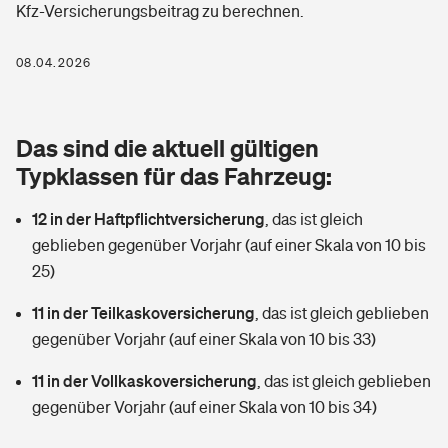
Kfz-Versicherungsbeitrag zu berechnen.
Berufshaftpflichtversicherung
Rechts­schutz­ver­si­che­rung
Photovoltaik
Private Krankenversicherung
08.04.2026
Zur Übersicht
Fahrradversicherung
Wärmepumpen versichern
Zahnzusatzversicherung
Unfallversicherung
Tools
Das sind die aktuell gültigen
Glasversicherung
Dread-Disease-Versicherung
Typklassen für das Fahrzeug:
Kinderunfall­ver­si­che­rung
Rentenrechner: Wie viel Geld bekomme ich im Alter?
Vermieterrrechtsschutz
Tierkrankenversicherung
12 in der Haftpflichtversicherung
,
das ist gleich
Kinderinvalidität
geblieben gegenüber Vorjahr (auf einer Skala von 10 bis
Wer versichert was: Jetzt Versicherer finden
Mietkautionsversicherung
Zur Übersicht
25)
Reiseversicherung
Sie haben Fragen?
Restkreditversicherung
11 in der Teilkaskoversicherung
,
das ist gleich geblieben
Tools
gegenüber Vorjahr (auf einer Skala von 10 bis 33)
Hundehalter-Haftpflicht
Zur Übersicht
11 in der Vollkaskoversicherung
,
das ist gleich geblieben
Pferdehalter-Haftpflicht
Wer versichert was: Jetzt Versicherer finden
gegenüber Vorjahr (auf einer Skala von 10 bis 34)
Tools
Handyversicherung