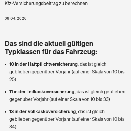
Kfz-Versicherungsbeitrag zu berechnen.
Berufshaftpflichtversicherung
Rechts­schutz­ver­si­che­rung
Photovoltaik
Private Krankenversicherung
08.04.2026
Zur Übersicht
Fahrradversicherung
Wärmepumpen versichern
Zahnzusatzversicherung
Unfallversicherung
Tools
Das sind die aktuell gültigen
Glasversicherung
Dread-Disease-Versicherung
Typklassen für das Fahrzeug:
Kinderunfall­ver­si­che­rung
Rentenrechner: Wie viel Geld bekomme ich im Alter?
Vermieterrrechtsschutz
Tierkrankenversicherung
10 in der Haftpflichtversicherung
,
das ist gleich
Kinderinvalidität
geblieben gegenüber Vorjahr (auf einer Skala von 10 bis
Wer versichert was: Jetzt Versicherer finden
Mietkautionsversicherung
Zur Übersicht
25)
Reiseversicherung
Sie haben Fragen?
Restkreditversicherung
11 in der Teilkaskoversicherung
,
das ist gleich geblieben
Tools
gegenüber Vorjahr (auf einer Skala von 10 bis 33)
Hundehalter-Haftpflicht
Zur Übersicht
13 in der Vollkaskoversicherung
,
das ist gleich
Pferdehalter-Haftpflicht
Wer versichert was: Jetzt Versicherer finden
geblieben gegenüber Vorjahr (auf einer Skala von 10 bis
Tools
34)
Handyversicherung