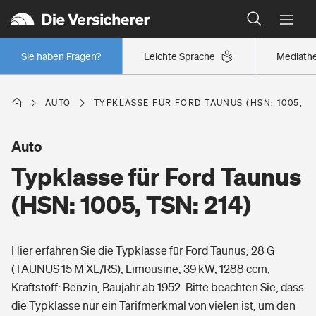
Typklassen: So ist Ihr Auto eingestuft
Wer versichert was: Jetzt Versicherer finden
Regionalklassen: So ist Ihre Region eingestuft
Sie haben Fragen?
Leichte Sprache
Mediath
Wer versichert was: Jetzt Versicherer finden
AUTO
TYPKLASSE FÜR FORD TAUNUS (HSN: 1005, TS
Beruf
Auto
Typklasse für Ford Taunus
Berufsunfähigkeitsversicherung
Wohnen
(HSN: 1005, TSN: 214)
Erwerbsunfähigkeitsversicherung
Wohngebäudeversicherung
Hier erfahren Sie die Typklasse für Ford Taunus, 28 G
Freizeit
Grundfähigkeitsversicherung
(TAUNUS 15 M XL/RS), Limousine, 39 kW, 1288 ccm,
Hausratversicherung
Kraftstoff: Benzin, Baujahr ab 1952. Bitte beachten Sie, dass
Arbeitsrechtsschutz
Pri­vate Haft­pflicht­
die Typklasse nur ein Tarifmerkmal von vielen ist, um den
Gesundheit
Elementarversicherung