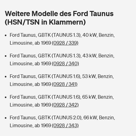
Sie haben Fragen?
Weitere Modelle des Ford Taunus
Hochwasser-Check: Wie gefährdet ist Ihr Haus?
Private Cyberversicherung
Rentenrechner: Wie viel Geld bekomme ich im Alter?
(HSN/TSN in Klammern)
Wer versichert was: Jetzt Versicherer finden
Musikinstrumentenversicherung
Ford Taunus, GBTK (TAUNUS 1.3), 40 kW, Benzin,
Limousine, ab 1969
(0928 / 339)
Sie haben Fragen?
Zur Übersicht
Ford Taunus, GBTK (TAUNUS 1.3), 43 kW, Benzin,
Limousine, ab 1969
(0928 / 340)
Tools
Ford Taunus, GBTK (TAUNUS 1.6), 53 kW, Benzin,
Limousine, ab 1969
(0928 / 341)
Kinderunfall-Check: Mehr Sicherheit für deine Kids
Ford Taunus, GBTK (TAUNUS 1.6), 65 kW, Benzin,
Typklassen: So ist Ihr Auto eingestuft
Limousine, ab 1969
(0928 / 342)
Ford Taunus, GBTK (TAUNUS 2.0), 66 kW, Benzin,
Sie haben Fragen?
Limousine, ab 1969
(0928 / 343)