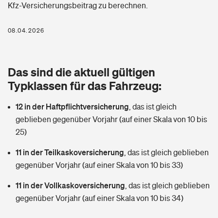
Kfz-Versicherungsbeitrag zu berechnen.
Berufshaftpflichtversicherung
Rechts­schutz­ver­si­che­rung
Photovoltaik
Private Krankenversicherung
08.04.2026
Zur Übersicht
Fahrradversicherung
Wärmepumpen versichern
Zahnzusatzversicherung
Unfallversicherung
Tools
Das sind die aktuell gültigen
Glasversicherung
Dread-Disease-Versicherung
Typklassen für das Fahrzeug:
Kinderunfall­ver­si­che­rung
Rentenrechner: Wie viel Geld bekomme ich im Alter?
Vermieterrrechtsschutz
Tierkrankenversicherung
12 in der Haftpflichtversicherung
,
das ist gleich
Kinderinvalidität
geblieben gegenüber Vorjahr (auf einer Skala von 10 bis
Wer versichert was: Jetzt Versicherer finden
Mietkautionsversicherung
Zur Übersicht
25)
Reiseversicherung
Sie haben Fragen?
Restkreditversicherung
11 in der Teilkaskoversicherung
,
das ist gleich geblieben
Tools
gegenüber Vorjahr (auf einer Skala von 10 bis 33)
Hundehalter-Haftpflicht
Zur Übersicht
11 in der Vollkaskoversicherung
,
das ist gleich geblieben
Pferdehalter-Haftpflicht
Wer versichert was: Jetzt Versicherer finden
gegenüber Vorjahr (auf einer Skala von 10 bis 34)
Tools
Handyversicherung