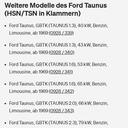
Sie haben Fragen?
Weitere Modelle des Ford Taunus
(HSN/TSN in Klammern)
Hochwasser-Check: Wie gefährdet ist Ihr Haus?
Private Cyberversicherung
Rentenrechner: Wie viel Geld bekomme ich im Alter?
Ford Taunus, GBTK (TAUNUS 1.3), 40 kW, Benzin,
Wer versichert was: Jetzt Versicherer finden
Musikinstrumentenversicherung
Limousine, ab 1969
(0928 / 339)
Sie haben Fragen?
Zur Übersicht
Ford Taunus, GBTK (TAUNUS 1.3), 43 kW, Benzin,
Limousine, ab 1969
(0928 / 340)
Tools
Ford Taunus, GBTK (TAUNUS 1.6), 53 kW, Benzin,
Limousine, ab 1969
(0928 / 341)
Kinderunfall-Check: Mehr Sicherheit für deine Kids
Ford Taunus, GBTK (TAUNUS 1.6), 65 kW, Benzin,
Limousine, ab 1969
(0928 / 342)
Typklassen: So ist Ihr Auto eingestuft
Ford Taunus, GBTK (TAUNUS 2.0), 66 kW, Benzin,
Limousine, ab 1969
(0928 / 343)
Sie haben Fragen?
Ford Taunus, GBTK (TAUNUS 2.3), 79 kW, Benzin,