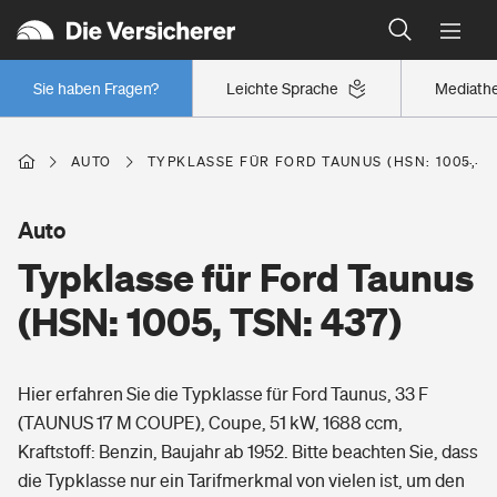
Typklassen: So ist Ihr Auto eingestuft
Wer versichert was: Jetzt Versicherer finden
Regionalklassen: So ist Ihre Region eingestuft
Sie haben Fragen?
Leichte Sprache
Mediath
Wer versichert was: Jetzt Versicherer finden
AUTO
TYPKLASSE FÜR FORD TAUNUS (HSN: 1005, TS
Beruf
Auto
Typklasse für Ford Taunus
Berufsunfähigkeitsversicherung
Wohnen
(HSN: 1005, TSN: 437)
Erwerbsunfähigkeitsversicherung
Wohngebäudeversicherung
Hier erfahren Sie die Typklasse für Ford Taunus, 33 F
Freizeit
Grundfähigkeitsversicherung
(TAUNUS 17 M COUPE), Coupe, 51 kW, 1688 ccm,
Hausratversicherung
Kraftstoff: Benzin, Baujahr ab 1952. Bitte beachten Sie, dass
Arbeitsrechtsschutz
Pri­vate Haft­pflicht­
die Typklasse nur ein Tarifmerkmal von vielen ist, um den
Gesundheit
Elementarversicherung