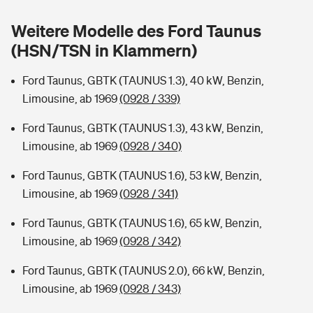
Sie haben Fragen?
Weitere Modelle des Ford Taunus
Hochwasser-Check: Wie gefährdet ist Ihr Haus?
Private Cyberversicherung
Rentenrechner: Wie viel Geld bekomme ich im Alter?
(HSN/TSN in Klammern)
Wer versichert was: Jetzt Versicherer finden
Musikinstrumentenversicherung
Ford Taunus, GBTK (TAUNUS 1.3), 40 kW, Benzin,
Limousine, ab 1969
(0928 / 339)
Sie haben Fragen?
Zur Übersicht
Ford Taunus, GBTK (TAUNUS 1.3), 43 kW, Benzin,
Limousine, ab 1969
(0928 / 340)
Tools
Ford Taunus, GBTK (TAUNUS 1.6), 53 kW, Benzin,
Limousine, ab 1969
(0928 / 341)
Kinderunfall-Check: Mehr Sicherheit für deine Kids
Ford Taunus, GBTK (TAUNUS 1.6), 65 kW, Benzin,
Typklassen: So ist Ihr Auto eingestuft
Limousine, ab 1969
(0928 / 342)
Ford Taunus, GBTK (TAUNUS 2.0), 66 kW, Benzin,
Sie haben Fragen?
Limousine, ab 1969
(0928 / 343)