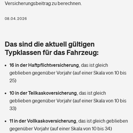
Versicherungsbeitrag zu berechnen.
Berufshaftpflichtversicherung
Rechts­schutz­ver­si­che­rung
Photovoltaik
Private Krankenversicherung
08.04.2026
Zur Übersicht
Fahrradversicherung
Wärmepumpen versichern
Zahnzusatzversicherung
Unfallversicherung
Tools
Das sind die aktuell gültigen
Glasversicherung
Dread-Disease-Versicherung
Typklassen für das Fahrzeug:
Kinderunfall­ver­si­che­rung
Rentenrechner: Wie viel Geld bekomme ich im Alter?
Vermieterrrechtsschutz
Tierkrankenversicherung
16 in der Haftpflichtversicherung
,
das ist gleich
Kinderinvalidität
geblieben gegenüber Vorjahr (auf einer Skala von 10 bis
Wer versichert was: Jetzt Versicherer finden
Mietkautionsversicherung
Zur Übersicht
25)
Reiseversicherung
Sie haben Fragen?
Restkreditversicherung
10 in der Teilkaskoversicherung
,
das ist gleich
Tools
geblieben gegenüber Vorjahr (auf einer Skala von 10 bis
Hundehalter-Haftpflicht
Zur Übersicht
33)
Pferdehalter-Haftpflicht
Wer versichert was: Jetzt Versicherer finden
11 in der Vollkaskoversicherung
,
das ist gleich geblieben
Tools
gegenüber Vorjahr (auf einer Skala von 10 bis 34)
Handyversicherung