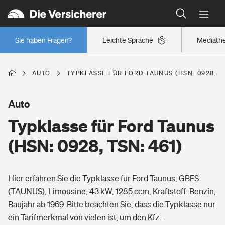
Typklassen: So ist Ihr Auto eingestuft
Wer versichert was: Jetzt Versicherer finden
Regionalklassen: So ist Ihre Region eingestuft
Sie haben Fragen?
Leichte Sprache
Mediath
Wer versichert was: Jetzt Versicherer finden
AUTO
TYPKLASSE FÜR FORD TAUNUS (HSN: 0928, TS
Beruf
Auto
Typklasse für Ford Taunus
Berufsunfähigkeitsversicherung
Wohnen
(HSN: 0928, TSN: 461)
Erwerbsunfähigkeitsversicherung
Wohngebäudeversicherung
Hier erfahren Sie die Typklasse für Ford Taunus, GBFS
Freizeit
Grundfähigkeitsversicherung
(TAUNUS), Limousine, 43 kW, 1285 ccm, Kraftstoff: Benzin,
Hausratversicherung
Baujahr ab 1969. Bitte beachten Sie, dass die Typklasse nur
Arbeitsrechtsschutz
Pri­vate Haft­pflicht­
ein Tarifmerkmal von vielen ist, um den Kfz-
Gesundheit
Elementarversicherung