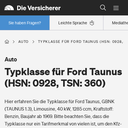
Typklassen: So ist Ihr Auto eingestuft
Wer versichert was: Jetzt Versicherer finden
Regionalklassen: So ist Ihre Region eingestuft
Sie haben Fragen?
Leichte Sprache
Mediath
Wer versichert was: Jetzt Versicherer finden
AUTO
TYPKLASSE FÜR FORD TAUNUS (HSN: 0928, TS
Beruf
Auto
Typklasse für Ford Taunus
Berufsunfähigkeitsversicherung
Wohnen
(HSN: 0928, TSN: 360)
Erwerbsunfähigkeitsversicherung
Wohngebäudeversicherung
Hier erfahren Sie die Typklasse für Ford Taunus, GBNK
Freizeit
Grundfähigkeitsversicherung
(TAUNUS 1.3), Limousine, 40 kW, 1285 ccm, Kraftstoff:
Hausratversicherung
Benzin, Baujahr ab 1969. Bitte beachten Sie, dass die
Arbeitsrechtsschutz
Pri­vate Haft­pflicht­
Typklasse nur ein Tarifmerkmal von vielen ist, um den Kfz-
Gesundheit
Elementarversicherung