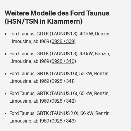
Sie haben Fragen?
Weitere Modelle des Ford Taunus
Hochwasser-Check: Wie gefährdet ist Ihr Haus?
Private Cyberversicherung
Rentenrechner: Wie viel Geld bekomme ich im Alter?
(HSN/TSN in Klammern)
Wer versichert was: Jetzt Versicherer finden
Musikinstrumentenversicherung
Ford Taunus, GBTK (TAUNUS 1.3), 40 kW, Benzin,
Limousine, ab 1969
(0928 / 339)
Sie haben Fragen?
Zur Übersicht
Ford Taunus, GBTK (TAUNUS 1.3), 43 kW, Benzin,
Limousine, ab 1969
(0928 / 340)
Tools
Ford Taunus, GBTK (TAUNUS 1.6), 53 kW, Benzin,
Limousine, ab 1969
(0928 / 341)
Kinderunfall-Check: Mehr Sicherheit für deine Kids
Ford Taunus, GBTK (TAUNUS 1.6), 65 kW, Benzin,
Typklassen: So ist Ihr Auto eingestuft
Limousine, ab 1969
(0928 / 342)
Ford Taunus, GBTK (TAUNUS 2.0), 66 kW, Benzin,
Sie haben Fragen?
Limousine, ab 1969
(0928 / 343)