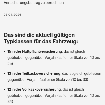
Versicherungsbeitrag zu berechnen.
Berufshaftpflichtversicherung
Rechts­schutz­ver­si­che­rung
Photovoltaik
Private Krankenversicherung
08.04.2026
Zur Übersicht
Fahrradversicherung
Wärmepumpen versichern
Zahnzusatzversicherung
Unfallversicherung
Tools
Das sind die aktuell gültigen
Glasversicherung
Dread-Disease-Versicherung
Typklassen für das Fahrzeug:
Kinderunfall­ver­si­che­rung
Rentenrechner: Wie viel Geld bekomme ich im Alter?
Vermieterrrechtsschutz
Tierkrankenversicherung
15 in der Haftpflichtversicherung
,
das ist gleich
Kinderinvalidität
geblieben gegenüber Vorjahr (auf einer Skala von 10 bis
Wer versichert was: Jetzt Versicherer finden
Mietkautionsversicherung
Zur Übersicht
25)
Reiseversicherung
Sie haben Fragen?
Restkreditversicherung
13 in der Teilkaskoversicherung
,
das ist gleich geblieben
Tools
gegenüber Vorjahr (auf einer Skala von 10 bis 33)
Hundehalter-Haftpflicht
Zur Übersicht
12 in der Vollkaskoversicherung
,
das ist gleich
Pferdehalter-Haftpflicht
Wer versichert was: Jetzt Versicherer finden
geblieben gegenüber Vorjahr (auf einer Skala von 10 bis
Tools
34)
Handyversicherung