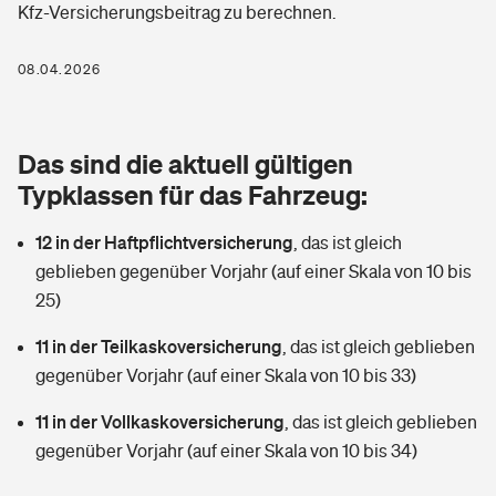
Kfz-Versicherungsbeitrag zu berechnen.
Berufshaftpflichtversicherung
Rechts­schutz­ver­si­che­rung
Photovoltaik
Private Krankenversicherung
08.04.2026
Zur Übersicht
Fahrradversicherung
Wärmepumpen versichern
Zahnzusatzversicherung
Unfallversicherung
Tools
Das sind die aktuell gültigen
Glasversicherung
Dread-Disease-Versicherung
Typklassen für das Fahrzeug:
Kinderunfall­ver­si­che­rung
Rentenrechner: Wie viel Geld bekomme ich im Alter?
Vermieterrrechtsschutz
Tierkrankenversicherung
12 in der Haftpflichtversicherung
,
das ist gleich
Kinderinvalidität
geblieben gegenüber Vorjahr (auf einer Skala von 10 bis
Wer versichert was: Jetzt Versicherer finden
Mietkautionsversicherung
Zur Übersicht
25)
Reiseversicherung
Sie haben Fragen?
Restkreditversicherung
11 in der Teilkaskoversicherung
,
das ist gleich geblieben
Tools
gegenüber Vorjahr (auf einer Skala von 10 bis 33)
Hundehalter-Haftpflicht
Zur Übersicht
11 in der Vollkaskoversicherung
,
das ist gleich geblieben
Pferdehalter-Haftpflicht
Wer versichert was: Jetzt Versicherer finden
gegenüber Vorjahr (auf einer Skala von 10 bis 34)
Tools
Handyversicherung