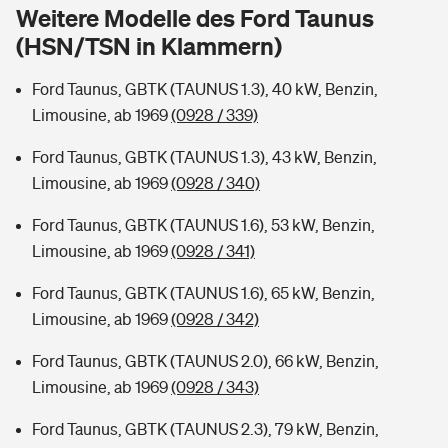
Sie haben Fragen?
Weitere Modelle des Ford Taunus
(HSN/TSN in Klammern)
Hochwasser-Check: Wie gefährdet ist Ihr Haus?
Private Cyberversicherung
Rentenrechner: Wie viel Geld bekomme ich im Alter?
Ford Taunus, GBTK (TAUNUS 1.3), 40 kW, Benzin,
Wer versichert was: Jetzt Versicherer finden
Musikinstrumentenversicherung
Limousine, ab 1969
(0928 / 339)
Sie haben Fragen?
Zur Übersicht
Ford Taunus, GBTK (TAUNUS 1.3), 43 kW, Benzin,
Limousine, ab 1969
(0928 / 340)
Tools
Ford Taunus, GBTK (TAUNUS 1.6), 53 kW, Benzin,
Limousine, ab 1969
(0928 / 341)
Kinderunfall-Check: Mehr Sicherheit für deine Kids
Ford Taunus, GBTK (TAUNUS 1.6), 65 kW, Benzin,
Limousine, ab 1969
(0928 / 342)
Typklassen: So ist Ihr Auto eingestuft
Ford Taunus, GBTK (TAUNUS 2.0), 66 kW, Benzin,
Limousine, ab 1969
(0928 / 343)
Sie haben Fragen?
Ford Taunus, GBTK (TAUNUS 2.3), 79 kW, Benzin,