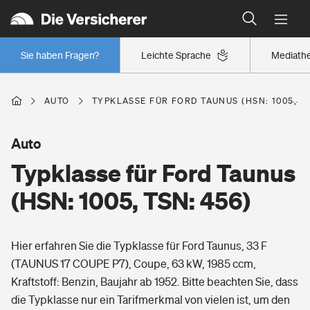
Typklassen: So ist Ihr Auto eingestuft
Wer versichert was: Jetzt Versicherer finden
Regionalklassen: So ist Ihre Region eingestuft
Sie haben Fragen?
Leichte Sprache
Mediath
Wer versichert was: Jetzt Versicherer finden
AUTO
TYPKLASSE FÜR FORD TAUNUS (HSN: 1005, TS
Beruf
Auto
Typklasse für Ford Taunus
Berufsunfähigkeitsversicherung
Wohnen
(HSN: 1005, TSN: 456)
Erwerbsunfähigkeitsversicherung
Wohngebäudeversicherung
Hier erfahren Sie die Typklasse für Ford Taunus, 33 F
Freizeit
Grundfähigkeitsversicherung
(TAUNUS 17 COUPE P7), Coupe, 63 kW, 1985 ccm,
Hausratversicherung
Kraftstoff: Benzin, Baujahr ab 1952. Bitte beachten Sie, dass
Arbeitsrechtsschutz
Pri­vate Haft­pflicht­
die Typklasse nur ein Tarifmerkmal von vielen ist, um den
Gesundheit
Elementarversicherung