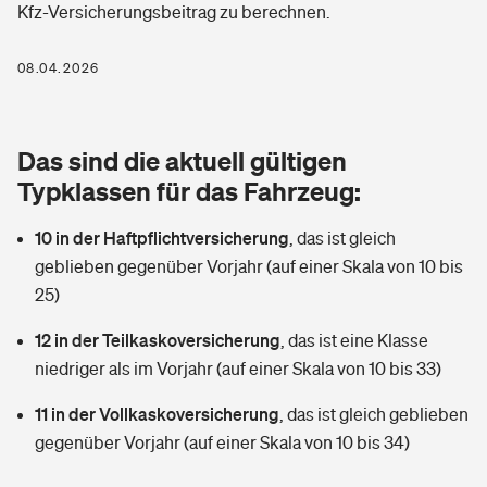
Kfz-Versicherungsbeitrag zu berechnen.
Berufshaftpflichtversicherung
Rechts­schutz­ver­si­che­rung
Photovoltaik
Private Krankenversicherung
08.04.2026
Zur Übersicht
Fahrradversicherung
Wärmepumpen versichern
Zahnzusatzversicherung
Unfallversicherung
Tools
Das sind die aktuell gültigen
Glasversicherung
Dread-Disease-Versicherung
Typklassen für das Fahrzeug:
Kinderunfall­ver­si­che­rung
Rentenrechner: Wie viel Geld bekomme ich im Alter?
Vermieterrrechtsschutz
Tierkrankenversicherung
10 in der Haftpflichtversicherung
,
das ist gleich
Kinderinvalidität
geblieben gegenüber Vorjahr (auf einer Skala von 10 bis
Wer versichert was: Jetzt Versicherer finden
Mietkautionsversicherung
Zur Übersicht
25)
Reiseversicherung
Sie haben Fragen?
Restkreditversicherung
12 in der Teilkaskoversicherung
,
das ist eine Klasse
Tools
niedriger als im Vorjahr (auf einer Skala von 10 bis 33)
Hundehalter-Haftpflicht
Zur Übersicht
11 in der Vollkaskoversicherung
,
das ist gleich geblieben
Pferdehalter-Haftpflicht
Wer versichert was: Jetzt Versicherer finden
gegenüber Vorjahr (auf einer Skala von 10 bis 34)
Tools
Handyversicherung