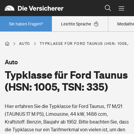
Typklassen: So ist Ihr Auto eingestuft
Wer versichert was: Jetzt Versicherer finden
Regionalklassen: So ist Ihre Region eingestuft
Sie haben Fragen?
Leichte Sprache
Mediath
Wer versichert was: Jetzt Versicherer finden
AUTO
TYPKLASSE FÜR FORD TAUNUS (HSN: 1005, TS
Beruf
Auto
Typklasse für Ford Taunus
Berufsunfähigkeitsversicherung
Wohnen
(HSN: 1005, TSN: 335)
Erwerbsunfähigkeitsversicherung
Wohngebäudeversicherung
Hier erfahren Sie die Typklasse für Ford Taunus, 17 M/21
Freizeit
Grundfähigkeitsversicherung
(TAUNUS 17 M P5), Limousine, 44 kW, 1488 ccm,
Hausratversicherung
Kraftstoff: Benzin, Baujahr ab 1952. Bitte beachten Sie, dass
Arbeitsrechtsschutz
Pri­vate Haft­pflicht­
die Typklasse nur ein Tarifmerkmal von vielen ist, um den
Gesundheit
Elementarversicherung