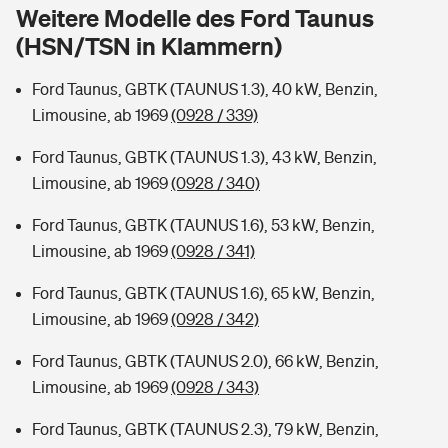
Sie haben Fragen?
Weitere Modelle des Ford Taunus
(HSN/TSN in Klammern)
Hochwasser-Check: Wie gefährdet ist Ihr Haus?
Private Cyberversicherung
Rentenrechner: Wie viel Geld bekomme ich im Alter?
Ford Taunus, GBTK (TAUNUS 1.3), 40 kW, Benzin,
Wer versichert was: Jetzt Versicherer finden
Musikinstrumentenversicherung
Limousine, ab 1969
(0928 / 339)
Sie haben Fragen?
Zur Übersicht
Ford Taunus, GBTK (TAUNUS 1.3), 43 kW, Benzin,
Limousine, ab 1969
(0928 / 340)
Tools
Ford Taunus, GBTK (TAUNUS 1.6), 53 kW, Benzin,
Limousine, ab 1969
(0928 / 341)
Kinderunfall-Check: Mehr Sicherheit für deine Kids
Ford Taunus, GBTK (TAUNUS 1.6), 65 kW, Benzin,
Limousine, ab 1969
(0928 / 342)
Typklassen: So ist Ihr Auto eingestuft
Ford Taunus, GBTK (TAUNUS 2.0), 66 kW, Benzin,
Limousine, ab 1969
(0928 / 343)
Sie haben Fragen?
Ford Taunus, GBTK (TAUNUS 2.3), 79 kW, Benzin,