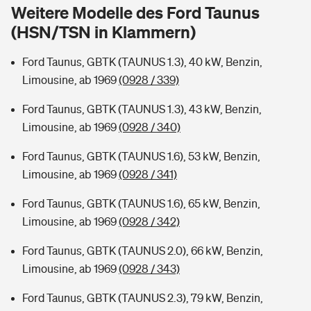
Sie haben Fragen?
Weitere Modelle des Ford Taunus
(HSN/TSN in Klammern)
Hochwasser-Check: Wie gefährdet ist Ihr Haus?
Private Cyberversicherung
Rentenrechner: Wie viel Geld bekomme ich im Alter?
Ford Taunus, GBTK (TAUNUS 1.3), 40 kW, Benzin,
Wer versichert was: Jetzt Versicherer finden
Musikinstrumentenversicherung
Limousine, ab 1969
(0928 / 339)
Sie haben Fragen?
Zur Übersicht
Ford Taunus, GBTK (TAUNUS 1.3), 43 kW, Benzin,
Limousine, ab 1969
(0928 / 340)
Tools
Ford Taunus, GBTK (TAUNUS 1.6), 53 kW, Benzin,
Limousine, ab 1969
(0928 / 341)
Kinderunfall-Check: Mehr Sicherheit für deine Kids
Ford Taunus, GBTK (TAUNUS 1.6), 65 kW, Benzin,
Limousine, ab 1969
(0928 / 342)
Typklassen: So ist Ihr Auto eingestuft
Ford Taunus, GBTK (TAUNUS 2.0), 66 kW, Benzin,
Limousine, ab 1969
(0928 / 343)
Sie haben Fragen?
Ford Taunus, GBTK (TAUNUS 2.3), 79 kW, Benzin,