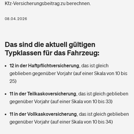
Kfz-Versicherungsbeitrag zu berechnen.
Berufshaftpflichtversicherung
Rechts­schutz­ver­si­che­rung
Photovoltaik
Private Krankenversicherung
08.04.2026
Zur Übersicht
Fahrradversicherung
Wärmepumpen versichern
Zahnzusatzversicherung
Unfallversicherung
Tools
Das sind die aktuell gültigen
Glasversicherung
Dread-Disease-Versicherung
Typklassen für das Fahrzeug:
Kinderunfall­ver­si­che­rung
Rentenrechner: Wie viel Geld bekomme ich im Alter?
Vermieterrrechtsschutz
Tierkrankenversicherung
12 in der Haftpflichtversicherung
,
das ist gleich
Kinderinvalidität
geblieben gegenüber Vorjahr (auf einer Skala von 10 bis
Wer versichert was: Jetzt Versicherer finden
Mietkautionsversicherung
Zur Übersicht
25)
Reiseversicherung
Sie haben Fragen?
Restkreditversicherung
11 in der Teilkaskoversicherung
,
das ist gleich geblieben
Tools
gegenüber Vorjahr (auf einer Skala von 10 bis 33)
Hundehalter-Haftpflicht
Zur Übersicht
11 in der Vollkaskoversicherung
,
das ist gleich geblieben
Pferdehalter-Haftpflicht
Wer versichert was: Jetzt Versicherer finden
gegenüber Vorjahr (auf einer Skala von 10 bis 34)
Tools
Handyversicherung