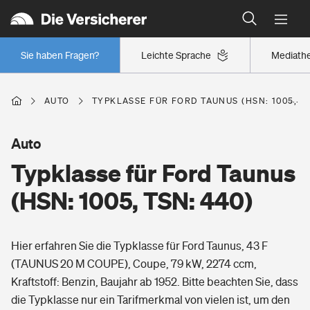
Typklassen: So ist Ihr Auto eingestuft
Wer versichert was: Jetzt Versicherer finden
Regionalklassen: So ist Ihre Region eingestuft
Sie haben Fragen?
Leichte Sprache
Mediath
Wer versichert was: Jetzt Versicherer finden
AUTO
TYPKLASSE FÜR FORD TAUNUS (HSN: 1005, TS
Beruf
Auto
Typklasse für Ford Taunus
Berufsunfähigkeitsversicherung
Wohnen
(HSN: 1005, TSN: 440)
Erwerbsunfähigkeitsversicherung
Wohngebäudeversicherung
Hier erfahren Sie die Typklasse für Ford Taunus, 43 F
Freizeit
Grundfähigkeitsversicherung
(TAUNUS 20 M COUPE), Coupe, 79 kW, 2274 ccm,
Hausratversicherung
Kraftstoff: Benzin, Baujahr ab 1952. Bitte beachten Sie, dass
Arbeitsrechtsschutz
Pri­vate Haft­pflicht­
die Typklasse nur ein Tarifmerkmal von vielen ist, um den
Gesundheit
Elementarversicherung