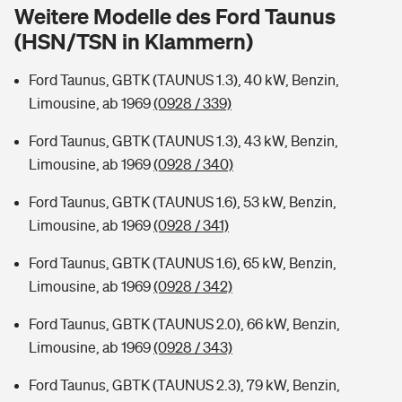
Sie haben Fragen?
Weitere Modelle des Ford Taunus
(HSN/TSN in Klammern)
Hochwasser-Check: Wie gefährdet ist Ihr Haus?
Private Cyberversicherung
Rentenrechner: Wie viel Geld bekomme ich im Alter?
Ford Taunus, GBTK (TAUNUS 1.3), 40 kW, Benzin,
Wer versichert was: Jetzt Versicherer finden
Musikinstrumentenversicherung
Limousine, ab 1969
(0928 / 339)
Sie haben Fragen?
Zur Übersicht
Ford Taunus, GBTK (TAUNUS 1.3), 43 kW, Benzin,
Limousine, ab 1969
(0928 / 340)
Tools
Ford Taunus, GBTK (TAUNUS 1.6), 53 kW, Benzin,
Limousine, ab 1969
(0928 / 341)
Kinderunfall-Check: Mehr Sicherheit für deine Kids
Ford Taunus, GBTK (TAUNUS 1.6), 65 kW, Benzin,
Limousine, ab 1969
(0928 / 342)
Typklassen: So ist Ihr Auto eingestuft
Ford Taunus, GBTK (TAUNUS 2.0), 66 kW, Benzin,
Limousine, ab 1969
(0928 / 343)
Sie haben Fragen?
Ford Taunus, GBTK (TAUNUS 2.3), 79 kW, Benzin,