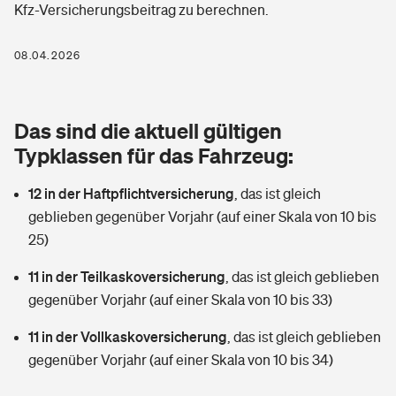
Kfz-Versicherungsbeitrag zu berechnen.
Berufshaftpflichtversicherung
Rechts­schutz­ver­si­che­rung
Photovoltaik
Private Krankenversicherung
08.04.2026
Zur Übersicht
Fahrradversicherung
Wärmepumpen versichern
Zahnzusatzversicherung
Unfallversicherung
Tools
Das sind die aktuell gültigen
Glasversicherung
Dread-Disease-Versicherung
Typklassen für das Fahrzeug:
Kinderunfall­ver­si­che­rung
Rentenrechner: Wie viel Geld bekomme ich im Alter?
Vermieterrrechtsschutz
Tierkrankenversicherung
12 in der Haftpflichtversicherung
,
das ist gleich
Kinderinvalidität
geblieben gegenüber Vorjahr (auf einer Skala von 10 bis
Wer versichert was: Jetzt Versicherer finden
Mietkautionsversicherung
Zur Übersicht
25)
Reiseversicherung
Sie haben Fragen?
Restkreditversicherung
11 in der Teilkaskoversicherung
,
das ist gleich geblieben
Tools
gegenüber Vorjahr (auf einer Skala von 10 bis 33)
Hundehalter-Haftpflicht
Zur Übersicht
11 in der Vollkaskoversicherung
,
das ist gleich geblieben
Pferdehalter-Haftpflicht
Wer versichert was: Jetzt Versicherer finden
gegenüber Vorjahr (auf einer Skala von 10 bis 34)
Tools
Handyversicherung