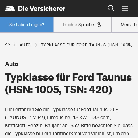
Typklassen: So ist Ihr Auto eingestuft
Wer versichert was: Jetzt Versicherer finden
Regionalklassen: So ist Ihre Region eingestuft
Sie haben Fragen?
Leichte Sprache
Mediath
Wer versichert was: Jetzt Versicherer finden
AUTO
TYPKLASSE FÜR FORD TAUNUS (HSN: 1005, TS
Beruf
Auto
Typklasse für Ford Taunus
Berufsunfähigkeitsversicherung
Wohnen
(HSN: 1005, TSN: 420)
Erwerbsunfähigkeitsversicherung
Wohngebäudeversicherung
Hier erfahren Sie die Typklasse für Ford Taunus, 31 F
Freizeit
Grundfähigkeitsversicherung
(TAUNUS 17 M P7), Limousine, 48 kW, 1688 ccm,
Hausratversicherung
Kraftstoff: Benzin, Baujahr ab 1952. Bitte beachten Sie, dass
Arbeitsrechtsschutz
Pri­vate Haft­pflicht­
die Typklasse nur ein Tarifmerkmal von vielen ist, um den
Gesundheit
Elementarversicherung