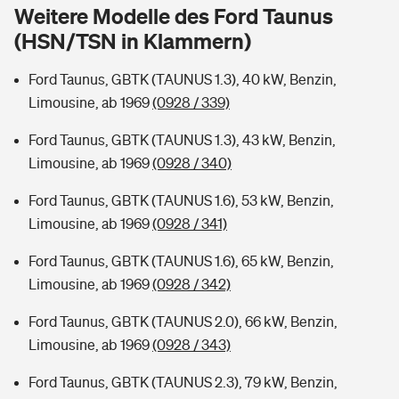
Sie haben Fragen?
Weitere Modelle des Ford Taunus
(HSN/TSN in Klammern)
Hochwasser-Check: Wie gefährdet ist Ihr Haus?
Private Cyberversicherung
Rentenrechner: Wie viel Geld bekomme ich im Alter?
Ford Taunus, GBTK (TAUNUS 1.3), 40 kW, Benzin,
Wer versichert was: Jetzt Versicherer finden
Musikinstrumentenversicherung
Limousine, ab 1969
(0928 / 339)
Sie haben Fragen?
Zur Übersicht
Ford Taunus, GBTK (TAUNUS 1.3), 43 kW, Benzin,
Limousine, ab 1969
(0928 / 340)
Tools
Ford Taunus, GBTK (TAUNUS 1.6), 53 kW, Benzin,
Limousine, ab 1969
(0928 / 341)
Kinderunfall-Check: Mehr Sicherheit für deine Kids
Ford Taunus, GBTK (TAUNUS 1.6), 65 kW, Benzin,
Limousine, ab 1969
(0928 / 342)
Typklassen: So ist Ihr Auto eingestuft
Ford Taunus, GBTK (TAUNUS 2.0), 66 kW, Benzin,
Limousine, ab 1969
(0928 / 343)
Sie haben Fragen?
Ford Taunus, GBTK (TAUNUS 2.3), 79 kW, Benzin,