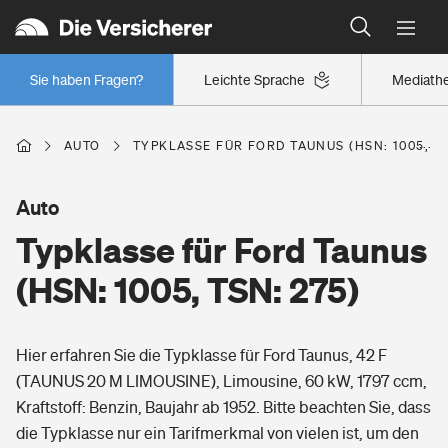
Typklassen: So ist Ihr Auto eingestuft
Wer versichert was: Jetzt Versicherer finden
Regionalklassen: So ist Ihre Region eingestuft
Sie haben Fragen?
Leichte Sprache
Mediath
Wer versichert was: Jetzt Versicherer finden
AUTO
TYPKLASSE FÜR FORD TAUNUS (HSN: 1005, TS
Beruf
Auto
Typklasse für Ford Taunus
Berufsunfähigkeitsversicherung
Wohnen
(HSN: 1005, TSN: 275)
Erwerbsunfähigkeitsversicherung
Wohngebäudeversicherung
Hier erfahren Sie die Typklasse für Ford Taunus, 42 F
Freizeit
Grundfähigkeitsversicherung
(TAUNUS 20 M LIMOUSINE), Limousine, 60 kW, 1797 ccm,
Hausratversicherung
Kraftstoff: Benzin, Baujahr ab 1952. Bitte beachten Sie, dass
Arbeitsrechtsschutz
Pri­vate Haft­pflicht­
die Typklasse nur ein Tarifmerkmal von vielen ist, um den
Gesundheit
Elementarversicherung