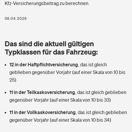
Kfz-Versicherungsbeitrag zu berechnen.
Berufshaftpflichtversicherung
Rechts­schutz­ver­si­che­rung
Photovoltaik
Private Krankenversicherung
08.04.2026
Zur Übersicht
Fahrradversicherung
Wärmepumpen versichern
Zahnzusatzversicherung
Unfallversicherung
Tools
Das sind die aktuell gültigen
Glasversicherung
Dread-Disease-Versicherung
Typklassen für das Fahrzeug:
Kinderunfall­ver­si­che­rung
Rentenrechner: Wie viel Geld bekomme ich im Alter?
Vermieterrrechtsschutz
Tierkrankenversicherung
12 in der Haftpflichtversicherung
,
das ist gleich
Kinderinvalidität
geblieben gegenüber Vorjahr (auf einer Skala von 10 bis
Wer versichert was: Jetzt Versicherer finden
Mietkautionsversicherung
Zur Übersicht
25)
Reiseversicherung
Sie haben Fragen?
Restkreditversicherung
11 in der Teilkaskoversicherung
,
das ist gleich geblieben
Tools
gegenüber Vorjahr (auf einer Skala von 10 bis 33)
Hundehalter-Haftpflicht
Zur Übersicht
11 in der Vollkaskoversicherung
,
das ist gleich geblieben
Pferdehalter-Haftpflicht
Wer versichert was: Jetzt Versicherer finden
gegenüber Vorjahr (auf einer Skala von 10 bis 34)
Tools
Handyversicherung