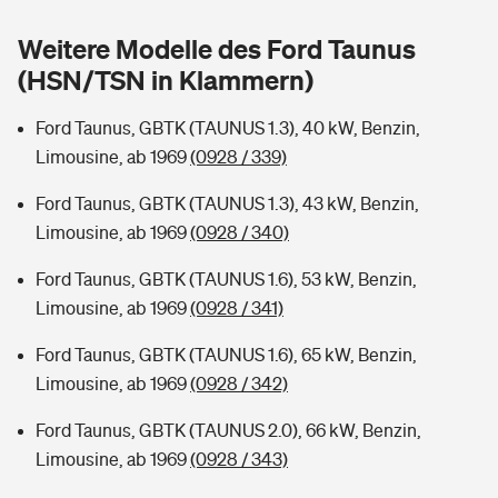
Sie haben Fragen?
Weitere Modelle des Ford Taunus
Hochwasser-Check: Wie gefährdet ist Ihr Haus?
Private Cyberversicherung
Rentenrechner: Wie viel Geld bekomme ich im Alter?
(HSN/TSN in Klammern)
Wer versichert was: Jetzt Versicherer finden
Musikinstrumentenversicherung
Ford Taunus, GBTK (TAUNUS 1.3), 40 kW, Benzin,
Limousine, ab 1969
(0928 / 339)
Sie haben Fragen?
Zur Übersicht
Ford Taunus, GBTK (TAUNUS 1.3), 43 kW, Benzin,
Limousine, ab 1969
(0928 / 340)
Tools
Ford Taunus, GBTK (TAUNUS 1.6), 53 kW, Benzin,
Limousine, ab 1969
(0928 / 341)
Kinderunfall-Check: Mehr Sicherheit für deine Kids
Ford Taunus, GBTK (TAUNUS 1.6), 65 kW, Benzin,
Typklassen: So ist Ihr Auto eingestuft
Limousine, ab 1969
(0928 / 342)
Ford Taunus, GBTK (TAUNUS 2.0), 66 kW, Benzin,
Sie haben Fragen?
Limousine, ab 1969
(0928 / 343)