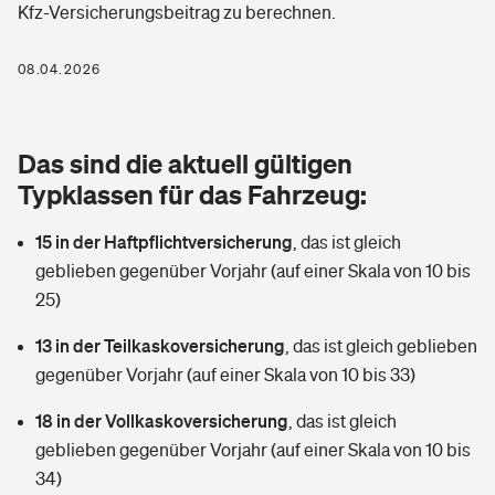
Kfz-Versicherungsbeitrag zu berechnen.
Berufshaftpflichtversicherung
Rechts­schutz­ver­si­che­rung
Photovoltaik
Private Krankenversicherung
08.04.2026
Zur Übersicht
Fahrradversicherung
Wärmepumpen versichern
Zahnzusatzversicherung
Unfallversicherung
Tools
Das sind die aktuell gültigen
Glasversicherung
Dread-Disease-Versicherung
Typklassen für das Fahrzeug:
Kinderunfall­ver­si­che­rung
Rentenrechner: Wie viel Geld bekomme ich im Alter?
Vermieterrrechtsschutz
Tierkrankenversicherung
15 in der Haftpflichtversicherung
,
das ist gleich
Kinderinvalidität
geblieben gegenüber Vorjahr (auf einer Skala von 10 bis
Wer versichert was: Jetzt Versicherer finden
Mietkautionsversicherung
Zur Übersicht
25)
Reiseversicherung
Sie haben Fragen?
Restkreditversicherung
13 in der Teilkaskoversicherung
,
das ist gleich geblieben
Tools
gegenüber Vorjahr (auf einer Skala von 10 bis 33)
Hundehalter-Haftpflicht
Zur Übersicht
18 in der Vollkaskoversicherung
,
das ist gleich
Pferdehalter-Haftpflicht
Wer versichert was: Jetzt Versicherer finden
geblieben gegenüber Vorjahr (auf einer Skala von 10 bis
Tools
34)
Handyversicherung