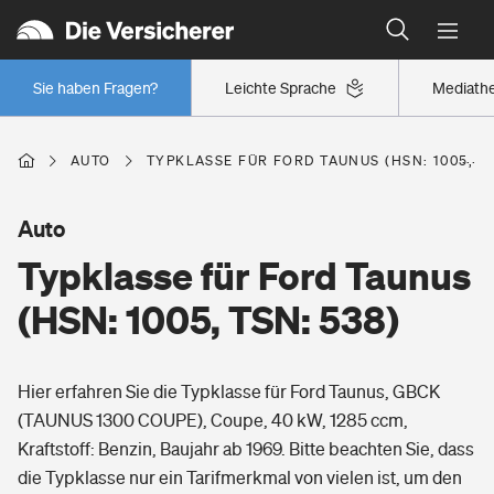
Typklassen: So ist Ihr Auto eingestuft
Wer versichert was: Jetzt Versicherer finden
Regionalklassen: So ist Ihre Region eingestuft
Sie haben Fragen?
Leichte Sprache
Mediath
Wer versichert was: Jetzt Versicherer finden
AUTO
TYPKLASSE FÜR FORD TAUNUS (HSN: 1005, TS
Beruf
Auto
Typklasse für Ford Taunus
Berufsunfähigkeitsversicherung
Wohnen
(HSN: 1005, TSN: 538)
Erwerbsunfähigkeitsversicherung
Wohngebäudeversicherung
Hier erfahren Sie die Typklasse für Ford Taunus, GBCK
Freizeit
Grundfähigkeitsversicherung
(TAUNUS 1300 COUPE), Coupe, 40 kW, 1285 ccm,
Hausratversicherung
Kraftstoff: Benzin, Baujahr ab 1969. Bitte beachten Sie, dass
Arbeitsrechtsschutz
Pri­vate Haft­pflicht­
die Typklasse nur ein Tarifmerkmal von vielen ist, um den
Gesundheit
Elementarversicherung