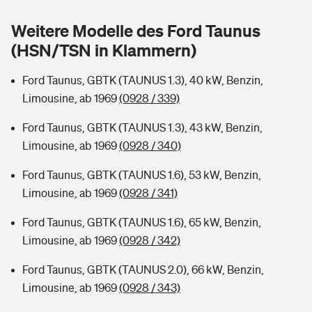
Sie haben Fragen?
Weitere Modelle des Ford Taunus
Hochwasser-Check: Wie gefährdet ist Ihr Haus?
Private Cyberversicherung
Rentenrechner: Wie viel Geld bekomme ich im Alter?
(HSN/TSN in Klammern)
Wer versichert was: Jetzt Versicherer finden
Musikinstrumentenversicherung
Ford Taunus, GBTK (TAUNUS 1.3), 40 kW, Benzin,
Limousine, ab 1969
(0928 / 339)
Sie haben Fragen?
Zur Übersicht
Ford Taunus, GBTK (TAUNUS 1.3), 43 kW, Benzin,
Limousine, ab 1969
(0928 / 340)
Tools
Ford Taunus, GBTK (TAUNUS 1.6), 53 kW, Benzin,
Limousine, ab 1969
(0928 / 341)
Kinderunfall-Check: Mehr Sicherheit für deine Kids
Ford Taunus, GBTK (TAUNUS 1.6), 65 kW, Benzin,
Typklassen: So ist Ihr Auto eingestuft
Limousine, ab 1969
(0928 / 342)
Ford Taunus, GBTK (TAUNUS 2.0), 66 kW, Benzin,
Sie haben Fragen?
Limousine, ab 1969
(0928 / 343)