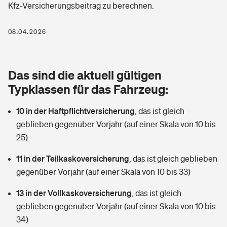
Kfz-Versicherungsbeitrag zu berechnen.
Berufshaftpflichtversicherung
Rechts­schutz­ver­si­che­rung
Photovoltaik
Private Krankenversicherung
08.04.2026
Zur Übersicht
Fahrradversicherung
Wärmepumpen versichern
Zahnzusatzversicherung
Unfallversicherung
Tools
Das sind die aktuell gültigen
Glasversicherung
Dread-Disease-Versicherung
Typklassen für das Fahrzeug:
Kinderunfall­ver­si­che­rung
Rentenrechner: Wie viel Geld bekomme ich im Alter?
Vermieterrrechtsschutz
Tierkrankenversicherung
10 in der Haftpflichtversicherung
,
das ist gleich
Kinderinvalidität
geblieben gegenüber Vorjahr (auf einer Skala von 10 bis
Wer versichert was: Jetzt Versicherer finden
Mietkautionsversicherung
Zur Übersicht
25)
Reiseversicherung
Sie haben Fragen?
Restkreditversicherung
11 in der Teilkaskoversicherung
,
das ist gleich geblieben
Tools
gegenüber Vorjahr (auf einer Skala von 10 bis 33)
Hundehalter-Haftpflicht
Zur Übersicht
13 in der Vollkaskoversicherung
,
das ist gleich
Pferdehalter-Haftpflicht
Wer versichert was: Jetzt Versicherer finden
geblieben gegenüber Vorjahr (auf einer Skala von 10 bis
Tools
34)
Handyversicherung