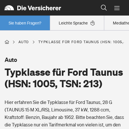
Typklassen: So ist Ihr Auto eingestuft
Wer versichert was: Jetzt Versicherer finden
Regionalklassen: So ist Ihre Region eingestuft
Sie haben Fragen?
Leichte Sprache
Mediath
Wer versichert was: Jetzt Versicherer finden
AUTO
TYPKLASSE FÜR FORD TAUNUS (HSN: 1005, TS
Beruf
Auto
Typklasse für Ford Taunus
Berufsunfähigkeitsversicherung
Wohnen
(HSN: 1005, TSN: 213)
Erwerbsunfähigkeitsversicherung
Wohngebäudeversicherung
Hier erfahren Sie die Typklasse für Ford Taunus, 28 G
Freizeit
Grundfähigkeitsversicherung
(TAUNUS 15 M XL/RS), Limousine, 37 kW, 1288 ccm,
Hausratversicherung
Kraftstoff: Benzin, Baujahr ab 1952. Bitte beachten Sie, dass
Arbeitsrechtsschutz
Pri­vate Haft­pflicht­
die Typklasse nur ein Tarifmerkmal von vielen ist, um den
Gesundheit
Elementarversicherung