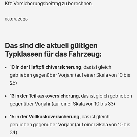
Kfz-Versicherungsbeitrag zu berechnen.
Berufshaftpflichtversicherung
Rechts­schutz­ver­si­che­rung
Photovoltaik
Private Krankenversicherung
08.04.2026
Zur Übersicht
Fahrradversicherung
Wärmepumpen versichern
Zahnzusatzversicherung
Unfallversicherung
Tools
Das sind die aktuell gültigen
Glasversicherung
Dread-Disease-Versicherung
Typklassen für das Fahrzeug:
Kinderunfall­ver­si­che­rung
Rentenrechner: Wie viel Geld bekomme ich im Alter?
Vermieterrrechtsschutz
Tierkrankenversicherung
10 in der Haftpflichtversicherung
,
das ist gleich
Kinderinvalidität
geblieben gegenüber Vorjahr (auf einer Skala von 10 bis
Wer versichert was: Jetzt Versicherer finden
Mietkautionsversicherung
Zur Übersicht
25)
Reiseversicherung
Sie haben Fragen?
Restkreditversicherung
13 in der Teilkaskoversicherung
,
das ist gleich geblieben
Tools
gegenüber Vorjahr (auf einer Skala von 10 bis 33)
Hundehalter-Haftpflicht
Zur Übersicht
15 in der Vollkaskoversicherung
,
das ist gleich
Pferdehalter-Haftpflicht
Wer versichert was: Jetzt Versicherer finden
geblieben gegenüber Vorjahr (auf einer Skala von 10 bis
Tools
34)
Handyversicherung