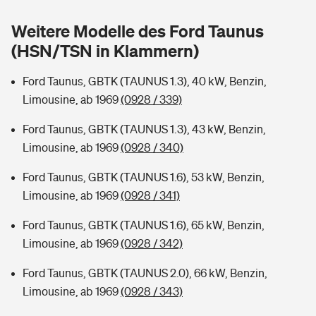
Sie haben Fragen?
Weitere Modelle des Ford Taunus
Hochwasser-Check: Wie gefährdet ist Ihr Haus?
Private Cyberversicherung
Rentenrechner: Wie viel Geld bekomme ich im Alter?
(HSN/TSN in Klammern)
Wer versichert was: Jetzt Versicherer finden
Musikinstrumentenversicherung
Ford Taunus, GBTK (TAUNUS 1.3), 40 kW, Benzin,
Limousine, ab 1969
(0928 / 339)
Sie haben Fragen?
Zur Übersicht
Ford Taunus, GBTK (TAUNUS 1.3), 43 kW, Benzin,
Limousine, ab 1969
(0928 / 340)
Tools
Ford Taunus, GBTK (TAUNUS 1.6), 53 kW, Benzin,
Limousine, ab 1969
(0928 / 341)
Kinderunfall-Check: Mehr Sicherheit für deine Kids
Ford Taunus, GBTK (TAUNUS 1.6), 65 kW, Benzin,
Typklassen: So ist Ihr Auto eingestuft
Limousine, ab 1969
(0928 / 342)
Ford Taunus, GBTK (TAUNUS 2.0), 66 kW, Benzin,
Sie haben Fragen?
Limousine, ab 1969
(0928 / 343)