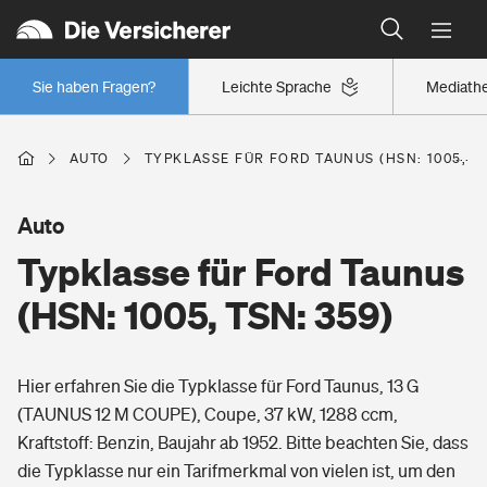
Typklassen: So ist Ihr Auto eingestuft
Wer versichert was: Jetzt Versicherer finden
Regionalklassen: So ist Ihre Region eingestuft
Sie haben Fragen?
Leichte Sprache
Mediath
Wer versichert was: Jetzt Versicherer finden
AUTO
TYPKLASSE FÜR FORD TAUNUS (HSN: 1005, TS
Beruf
Auto
Typklasse für Ford Taunus
Berufsunfähigkeitsversicherung
Wohnen
(HSN: 1005, TSN: 359)
Erwerbsunfähigkeitsversicherung
Wohngebäudeversicherung
Hier erfahren Sie die Typklasse für Ford Taunus, 13 G
Freizeit
Grundfähigkeitsversicherung
(TAUNUS 12 M COUPE), Coupe, 37 kW, 1288 ccm,
Hausratversicherung
Kraftstoff: Benzin, Baujahr ab 1952. Bitte beachten Sie, dass
Arbeitsrechtsschutz
Pri­vate Haft­pflicht­
die Typklasse nur ein Tarifmerkmal von vielen ist, um den
Gesundheit
Elementarversicherung