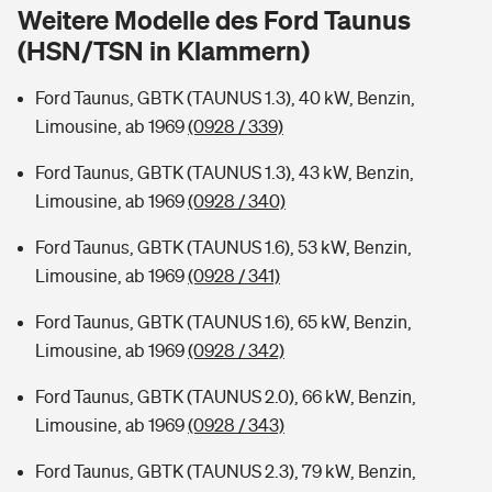
Sie haben Fragen?
Weitere Modelle des Ford Taunus
(HSN/TSN in Klammern)
Hochwasser-Check: Wie gefährdet ist Ihr Haus?
Private Cyberversicherung
Rentenrechner: Wie viel Geld bekomme ich im Alter?
Ford Taunus, GBTK (TAUNUS 1.3), 40 kW, Benzin,
Wer versichert was: Jetzt Versicherer finden
Musikinstrumentenversicherung
Limousine, ab 1969
(0928 / 339)
Sie haben Fragen?
Zur Übersicht
Ford Taunus, GBTK (TAUNUS 1.3), 43 kW, Benzin,
Limousine, ab 1969
(0928 / 340)
Tools
Ford Taunus, GBTK (TAUNUS 1.6), 53 kW, Benzin,
Limousine, ab 1969
(0928 / 341)
Kinderunfall-Check: Mehr Sicherheit für deine Kids
Ford Taunus, GBTK (TAUNUS 1.6), 65 kW, Benzin,
Limousine, ab 1969
(0928 / 342)
Typklassen: So ist Ihr Auto eingestuft
Ford Taunus, GBTK (TAUNUS 2.0), 66 kW, Benzin,
Limousine, ab 1969
(0928 / 343)
Sie haben Fragen?
Ford Taunus, GBTK (TAUNUS 2.3), 79 kW, Benzin,