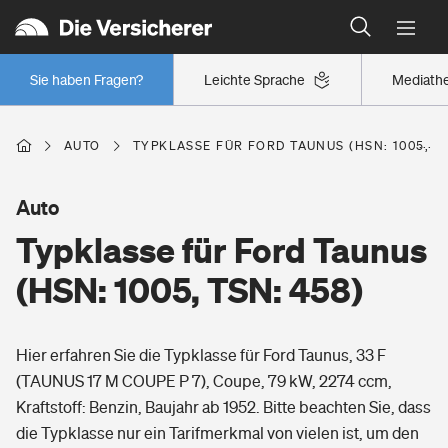
Typklassen: So ist Ihr Auto eingestuft
Wer versichert was: Jetzt Versicherer finden
Regionalklassen: So ist Ihre Region eingestuft
Sie haben Fragen?
Leichte Sprache
Mediath
Wer versichert was: Jetzt Versicherer finden
AUTO
TYPKLASSE FÜR FORD TAUNUS (HSN: 1005, TS
Beruf
Auto
Typklasse für Ford Taunus
Berufsunfähigkeitsversicherung
Wohnen
(HSN: 1005, TSN: 458)
Erwerbsunfähigkeitsversicherung
Wohngebäudeversicherung
Hier erfahren Sie die Typklasse für Ford Taunus, 33 F
Freizeit
Grundfähigkeitsversicherung
(TAUNUS 17 M COUPE P 7), Coupe, 79 kW, 2274 ccm,
Hausratversicherung
Kraftstoff: Benzin, Baujahr ab 1952. Bitte beachten Sie, dass
Arbeitsrechtsschutz
Pri­vate Haft­pflicht­
die Typklasse nur ein Tarifmerkmal von vielen ist, um den
Gesundheit
Elementarversicherung