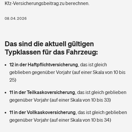
Kfz-Versicherungsbeitrag zu berechnen.
Berufshaftpflichtversicherung
Rechts­schutz­ver­si­che­rung
Photovoltaik
Private Krankenversicherung
08.04.2026
Zur Übersicht
Fahrradversicherung
Wärmepumpen versichern
Zahnzusatzversicherung
Unfallversicherung
Tools
Das sind die aktuell gültigen
Glasversicherung
Dread-Disease-Versicherung
Typklassen für das Fahrzeug:
Kinderunfall­ver­si­che­rung
Rentenrechner: Wie viel Geld bekomme ich im Alter?
Vermieterrrechtsschutz
Tierkrankenversicherung
12 in der Haftpflichtversicherung
,
das ist gleich
Kinderinvalidität
geblieben gegenüber Vorjahr (auf einer Skala von 10 bis
Wer versichert was: Jetzt Versicherer finden
Mietkautionsversicherung
Zur Übersicht
25)
Reiseversicherung
Sie haben Fragen?
Restkreditversicherung
11 in der Teilkaskoversicherung
,
das ist gleich geblieben
Tools
gegenüber Vorjahr (auf einer Skala von 10 bis 33)
Hundehalter-Haftpflicht
Zur Übersicht
11 in der Vollkaskoversicherung
,
das ist gleich geblieben
Pferdehalter-Haftpflicht
Wer versichert was: Jetzt Versicherer finden
gegenüber Vorjahr (auf einer Skala von 10 bis 34)
Tools
Handyversicherung