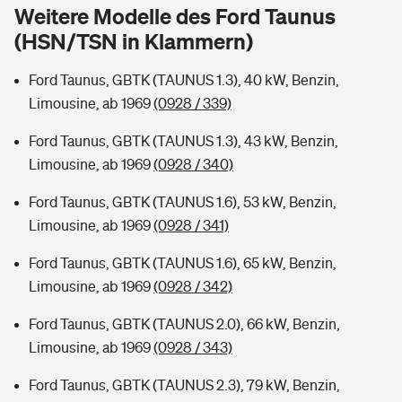
Sie haben Fragen?
Weitere Modelle des Ford Taunus
(HSN/TSN in Klammern)
Hochwasser-Check: Wie gefährdet ist Ihr Haus?
Private Cyberversicherung
Rentenrechner: Wie viel Geld bekomme ich im Alter?
Ford Taunus, GBTK (TAUNUS 1.3), 40 kW, Benzin,
Wer versichert was: Jetzt Versicherer finden
Musikinstrumentenversicherung
Limousine, ab 1969
(0928 / 339)
Sie haben Fragen?
Zur Übersicht
Ford Taunus, GBTK (TAUNUS 1.3), 43 kW, Benzin,
Limousine, ab 1969
(0928 / 340)
Tools
Ford Taunus, GBTK (TAUNUS 1.6), 53 kW, Benzin,
Limousine, ab 1969
(0928 / 341)
Kinderunfall-Check: Mehr Sicherheit für deine Kids
Ford Taunus, GBTK (TAUNUS 1.6), 65 kW, Benzin,
Limousine, ab 1969
(0928 / 342)
Typklassen: So ist Ihr Auto eingestuft
Ford Taunus, GBTK (TAUNUS 2.0), 66 kW, Benzin,
Limousine, ab 1969
(0928 / 343)
Sie haben Fragen?
Ford Taunus, GBTK (TAUNUS 2.3), 79 kW, Benzin,