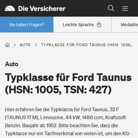
Typklassen: So ist Ihr Auto eingestuft
Wer versichert was: Jetzt Versicherer finden
Regionalklassen: So ist Ihre Region eingestuft
Sie haben Fragen?
Leichte Sprache
Mediath
Wer versichert was: Jetzt Versicherer finden
AUTO
TYPKLASSE FÜR FORD TAUNUS (HSN: 1005, TS
Beruf
Auto
Typklasse für Ford Taunus
Berufsunfähigkeitsversicherung
Wohnen
(HSN: 1005, TSN: 427)
Erwerbsunfähigkeitsversicherung
Wohngebäudeversicherung
Hier erfahren Sie die Typklasse für Ford Taunus, 32 F
Freizeit
Grundfähigkeitsversicherung
(TAUNUS 17 M), Limousine, 44 kW, 1488 ccm, Kraftstoff:
Hausratversicherung
Benzin, Baujahr ab 1952. Bitte beachten Sie, dass die
Arbeitsrechtsschutz
Pri­vate Haft­pflicht­
Typklasse nur ein Tarifmerkmal von vielen ist, um den Kfz-
Gesundheit
Elementarversicherung