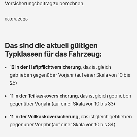
Versicherungsbeitrag zu berechnen.
Berufshaftpflichtversicherung
Rechts­schutz­ver­si­che­rung
Photovoltaik
Private Krankenversicherung
08.04.2026
Zur Übersicht
Fahrradversicherung
Wärmepumpen versichern
Zahnzusatzversicherung
Unfallversicherung
Tools
Das sind die aktuell gültigen
Glasversicherung
Dread-Disease-Versicherung
Typklassen für das Fahrzeug:
Kinderunfall­ver­si­che­rung
Rentenrechner: Wie viel Geld bekomme ich im Alter?
Vermieterrrechtsschutz
Tierkrankenversicherung
12 in der Haftpflichtversicherung
,
das ist gleich
Kinderinvalidität
geblieben gegenüber Vorjahr (auf einer Skala von 10 bis
Wer versichert was: Jetzt Versicherer finden
Mietkautionsversicherung
Zur Übersicht
25)
Reiseversicherung
Sie haben Fragen?
Restkreditversicherung
11 in der Teilkaskoversicherung
,
das ist gleich geblieben
Tools
gegenüber Vorjahr (auf einer Skala von 10 bis 33)
Hundehalter-Haftpflicht
Zur Übersicht
11 in der Vollkaskoversicherung
,
das ist gleich geblieben
Pferdehalter-Haftpflicht
Wer versichert was: Jetzt Versicherer finden
gegenüber Vorjahr (auf einer Skala von 10 bis 34)
Tools
Handyversicherung