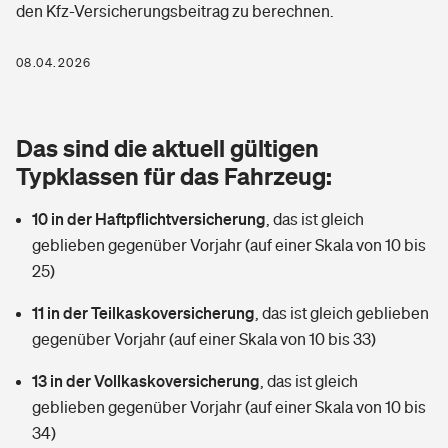
den Kfz-Versicherungsbeitrag zu berechnen.
Berufshaftpflichtversicherung
Rechts­schutz­ver­si­che­rung
Photovoltaik
Private Krankenversicherung
08.04.2026
Zur Übersicht
Fahrradversicherung
Wärmepumpen versichern
Zahnzusatzversicherung
Unfallversicherung
Tools
Das sind die aktuell gültigen
Glasversicherung
Dread-Disease-Versicherung
Typklassen für das Fahrzeug:
Kinderunfall­ver­si­che­rung
Rentenrechner: Wie viel Geld bekomme ich im Alter?
Vermieterrrechtsschutz
Tierkrankenversicherung
10 in der Haftpflichtversicherung
,
das ist gleich
Kinderinvalidität
geblieben gegenüber Vorjahr (auf einer Skala von 10 bis
Wer versichert was: Jetzt Versicherer finden
Mietkautionsversicherung
Zur Übersicht
25)
Reiseversicherung
Sie haben Fragen?
Restkreditversicherung
11 in der Teilkaskoversicherung
,
das ist gleich geblieben
Tools
gegenüber Vorjahr (auf einer Skala von 10 bis 33)
Hundehalter-Haftpflicht
Zur Übersicht
13 in der Vollkaskoversicherung
,
das ist gleich
Pferdehalter-Haftpflicht
Wer versichert was: Jetzt Versicherer finden
geblieben gegenüber Vorjahr (auf einer Skala von 10 bis
Tools
34)
Handyversicherung