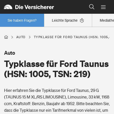
Typklassen: So ist Ihr Auto eingestuft
Wer versichert was: Jetzt Versicherer finden
Regionalklassen: So ist Ihre Region eingestuft
Sie haben Fragen?
Leichte Sprache
Mediath
Wer versichert was: Jetzt Versicherer finden
AUTO
TYPKLASSE FÜR FORD TAUNUS (HSN: 1005, TS
Beruf
Auto
Typklasse für Ford Taunus
Berufsunfähigkeitsversicherung
Wohnen
(HSN: 1005, TSN: 219)
Erwerbsunfähigkeitsversicherung
Wohngebäudeversicherung
Hier erfahren Sie die Typklasse für Ford Taunus, 29 G
Freizeit
Grundfähigkeitsversicherung
(TAUNUS 15 M XL/RS LIMOUSINE), Limousine, 33 kW, 1168
Hausratversicherung
ccm, Kraftstoff: Benzin, Baujahr ab 1952. Bitte beachten Sie,
Arbeitsrechtsschutz
Pri­vate Haft­pflicht­
dass die Typklasse nur ein Tarifmerkmal von vielen ist, um
Gesundheit
Elementarversicherung