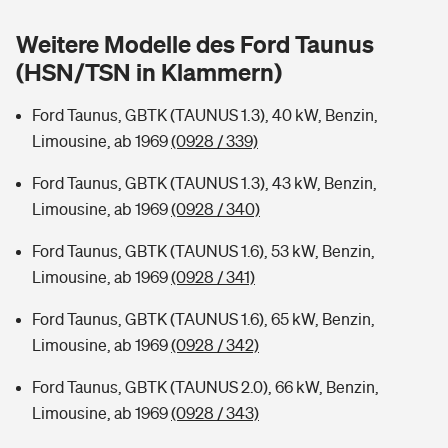
Sie haben Fragen?
Weitere Modelle des Ford Taunus
Hochwasser-Check: Wie gefährdet ist Ihr Haus?
Private Cyberversicherung
Rentenrechner: Wie viel Geld bekomme ich im Alter?
(HSN/TSN in Klammern)
Wer versichert was: Jetzt Versicherer finden
Musikinstrumentenversicherung
Ford Taunus, GBTK (TAUNUS 1.3), 40 kW, Benzin,
Limousine, ab 1969
(0928 / 339)
Sie haben Fragen?
Zur Übersicht
Ford Taunus, GBTK (TAUNUS 1.3), 43 kW, Benzin,
Limousine, ab 1969
(0928 / 340)
Tools
Ford Taunus, GBTK (TAUNUS 1.6), 53 kW, Benzin,
Limousine, ab 1969
(0928 / 341)
Kinderunfall-Check: Mehr Sicherheit für deine Kids
Ford Taunus, GBTK (TAUNUS 1.6), 65 kW, Benzin,
Typklassen: So ist Ihr Auto eingestuft
Limousine, ab 1969
(0928 / 342)
Ford Taunus, GBTK (TAUNUS 2.0), 66 kW, Benzin,
Sie haben Fragen?
Limousine, ab 1969
(0928 / 343)