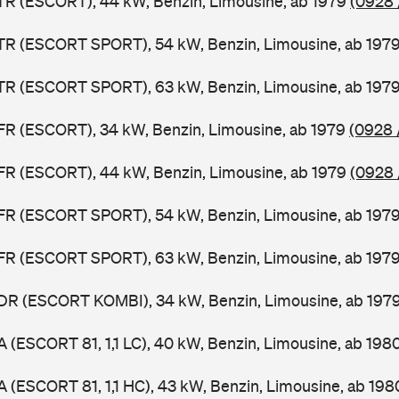
TR (ESCORT), 44 kW, Benzin, Limousine, ab 1979
(0928 
ATR (ESCORT SPORT), 54 kW, Benzin, Limousine, ab 197
ATR (ESCORT SPORT), 63 kW, Benzin, Limousine, ab 197
FR (ESCORT), 34 kW, Benzin, Limousine, ab 1979
(0928 
FR (ESCORT), 44 kW, Benzin, Limousine, ab 1979
(0928 
AFR (ESCORT SPORT), 54 kW, Benzin, Limousine, ab 197
AFR (ESCORT SPORT), 63 kW, Benzin, Limousine, ab 197
ADR (ESCORT KOMBI), 34 kW, Benzin, Limousine, ab 197
A (ESCORT 81, 1,1 LC), 40 kW, Benzin, Limousine, ab 198
A (ESCORT 81, 1,1 HC), 43 kW, Benzin, Limousine, ab 19