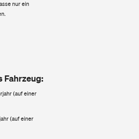
lasse nur ein
en.
as Fahrzeug:
jahr (auf einer
ahr (auf einer