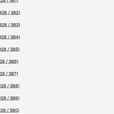
28 / 381)
928 / 382)
928 / 383)
928 / 384)
928 / 385)
28 / 386)
28 / 387)
928 / 388)
928 / 389)
28 / 390)