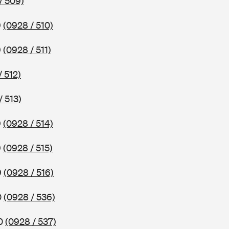
/ 509)
9
(0928 / 510)
9
(0928 / 511)
/ 512)
/ 513)
9
(0928 / 514)
9
(0928 / 515)
9
(0928 / 516)
0
(0928 / 536)
80
(0928 / 537)