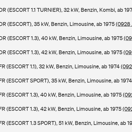
DR (ESCORT 1.1 TURNIER), 32 kW, Benzin, Kombi, ab 19
DR (ESCORT), 35 kW, Benzin, Limousine, ab 1975
(0928 
DR (ESCORT 1.3), 40 kW, Benzin, Limousine, ab 1975
(09
DR (ESCORT 1.3), 42 kW, Benzin, Limousine, ab 1975
(09
FR (ESCORT 1.1), 32 kW, Benzin, Limousine, ab 1974
(092
AFR (ESCORT SPORT), 35 kW, Benzin, Limousine, ab 197
FR (ESCORT 1.3), 40 kW, Benzin, Limousine, ab 1975
(09
FR (ESCORT 1.3), 42 kW, Benzin, Limousine, ab 1975
(09
FR (ESCORT 1.3 SPORT), 51 kW, Benzin, Limousine, ab 