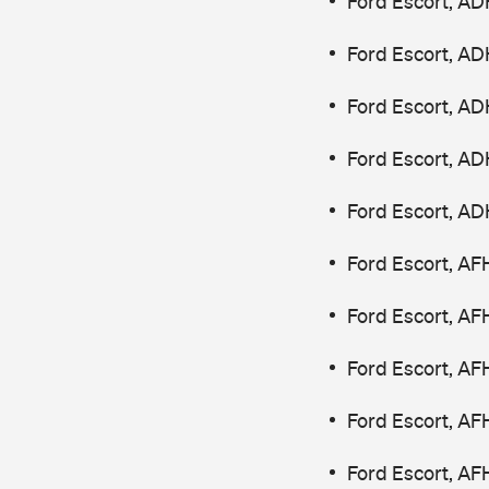
Ford Escort, AD
Ford Escort, AD
Ford Escort, AD
Ford Escort, AD
Ford Escort, AD
Ford Escort, AF
Ford Escort, AF
Ford Escort, AF
Ford Escort, AF
Ford Escort, AF