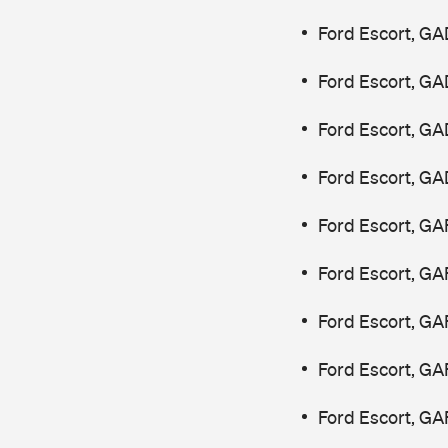
Ford Escort, GA
Ford Escort, GA
Ford Escort, GA
Ford Escort, GA
Ford Escort, GA
Ford Escort, G
Ford Escort, GA
Ford Escort, GA
Ford Escort, GA