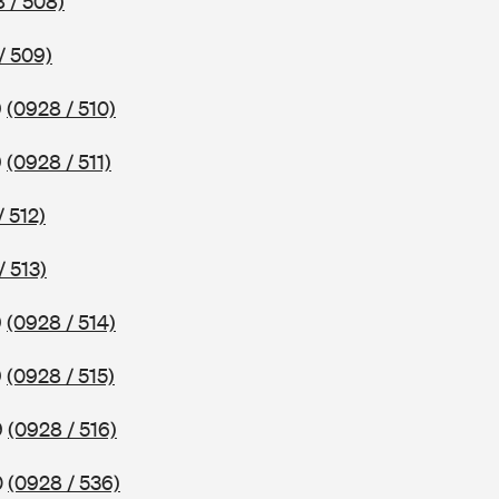
 / 508)
/ 509)
9
(0928 / 510)
9
(0928 / 511)
/ 512)
/ 513)
9
(0928 / 514)
9
(0928 / 515)
9
(0928 / 516)
0
(0928 / 536)