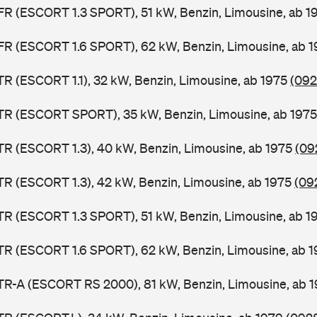
FR (ESCORT 1.3 SPORT), 51 kW, Benzin, Limousine, ab 
FR (ESCORT 1.6 SPORT), 62 kW, Benzin, Limousine, ab 
TR (ESCORT 1.1), 32 kW, Benzin, Limousine, ab 1975
(092
ATR (ESCORT SPORT), 35 kW, Benzin, Limousine, ab 197
TR (ESCORT 1.3), 40 kW, Benzin, Limousine, ab 1975
(09
TR (ESCORT 1.3), 42 kW, Benzin, Limousine, ab 1975
(09
TR (ESCORT 1.3 SPORT), 51 kW, Benzin, Limousine, ab 
TR (ESCORT 1.6 SPORT), 62 kW, Benzin, Limousine, ab 
TR-A (ESCORT RS 2000), 81 kW, Benzin, Limousine, ab 