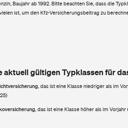
enzin, Baujahr ab 1992. Bitte beachten Sie, dass die Typk
vielen ist, um den Kfz-Versicherungsbeitrag zu berechn
e aktuell gültigen Typklassen für d
lichtversicherung
,
das ist eine Klasse niedriger als im Vor
 25)
askoversicherung
,
das ist eine Klasse höher als im Vorjahr 