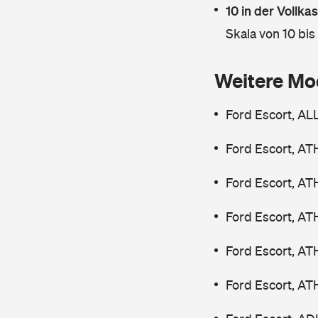
10 in der Vollk
Skala von 10 bis
Weitere Mo
Ford Escort, AL
Ford Escort, AT
Ford Escort, AT
Ford Escort, AT
Ford Escort, AT
Ford Escort, AT