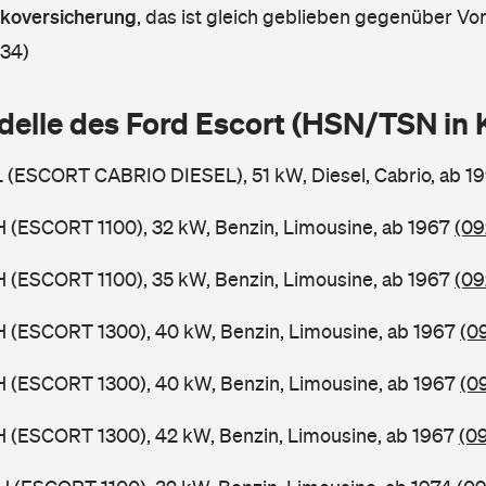
askoversicherung
,
das ist gleich geblieben gegenüber Vorj
 34)
delle des Ford Escort (HSN/TSN in
L (ESCORT CABRIO DIESEL), 51 kW, Diesel, Cabrio, ab 1
H (ESCORT 1100), 32 kW, Benzin, Limousine, ab 1967
(09
H (ESCORT 1100), 35 kW, Benzin, Limousine, ab 1967
(09
H (ESCORT 1300), 40 kW, Benzin, Limousine, ab 1967
(0
H (ESCORT 1300), 40 kW, Benzin, Limousine, ab 1967
(0
H (ESCORT 1300), 42 kW, Benzin, Limousine, ab 1967
(0