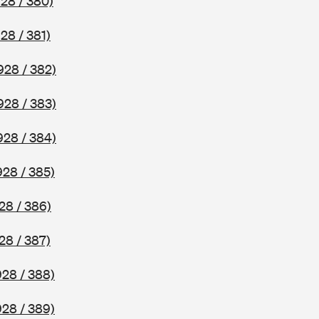
28 / 380)
28 / 381)
928 / 382)
928 / 383)
928 / 384)
928 / 385)
28 / 386)
28 / 387)
928 / 388)
928 / 389)