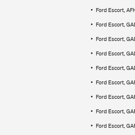
Ford Escort, AF
Ford Escort, GA
Ford Escort, GA
Ford Escort, GA
Ford Escort, GA
Ford Escort, GA
Ford Escort, G
Ford Escort, GA
Ford Escort, GA