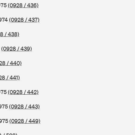
1975
(0928 / 436)
1974
(0928 / 437)
8 / 438)
5
(0928 / 439)
28 / 440)
28 / 441)
1975
(0928 / 442)
1975
(0928 / 443)
1975
(0928 / 449)