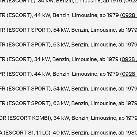
TR (ESCORT,L), 34 kW, Benzin, Limousine, ab 1979
(0928
TR (ESCORT), 44 kW, Benzin, Limousine, ab 1979
(0928 
ATR (ESCORT SPORT), 54 kW, Benzin, Limousine, ab 197
ATR (ESCORT SPORT), 63 kW, Benzin, Limousine, ab 197
FR (ESCORT), 34 kW, Benzin, Limousine, ab 1979
(0928 
FR (ESCORT), 44 kW, Benzin, Limousine, ab 1979
(0928 
AFR (ESCORT SPORT), 54 kW, Benzin, Limousine, ab 197
AFR (ESCORT SPORT), 63 kW, Benzin, Limousine, ab 197
ADR (ESCORT KOMBI), 34 kW, Benzin, Limousine, ab 197
A (ESCORT 81, 1,1 LC), 40 kW, Benzin, Limousine, ab 198