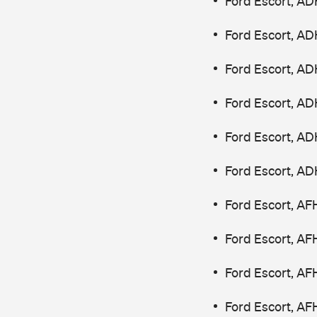
Ford Escort, AD
Ford Escort, AD
Ford Escort, AD
Ford Escort, AD
Ford Escort, AD
Ford Escort, AD
Ford Escort, AF
Ford Escort, AF
Ford Escort, AF
Ford Escort, AF