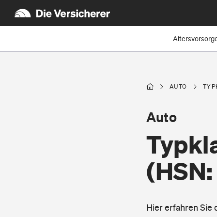
Altersvorsorg
AUTO
TYP
Auto
Typkla
(HSN:
Hier erfahren Sie