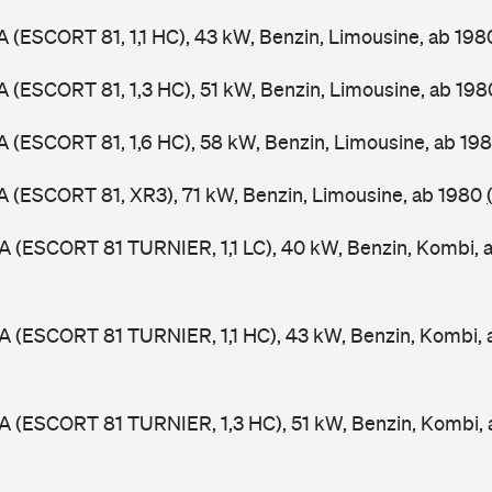
A (ESCORT 81, 1,1 HC), 43 kW, Benzin, Limousine, ab 19
A (ESCORT 81, 1,3 HC), 51 kW, Benzin, Limousine, ab 19
A (ESCORT 81, 1,6 HC), 58 kW, Benzin, Limousine, ab 19
A (ESCORT 81, XR3), 71 kW, Benzin, Limousine, ab 1980
A (ESCORT 81 TURNIER, 1,1 LC), 40 kW, Benzin, Kombi,
A (ESCORT 81 TURNIER, 1,1 HC), 43 kW, Benzin, Kombi,
A (ESCORT 81 TURNIER, 1,3 HC), 51 kW, Benzin, Kombi,