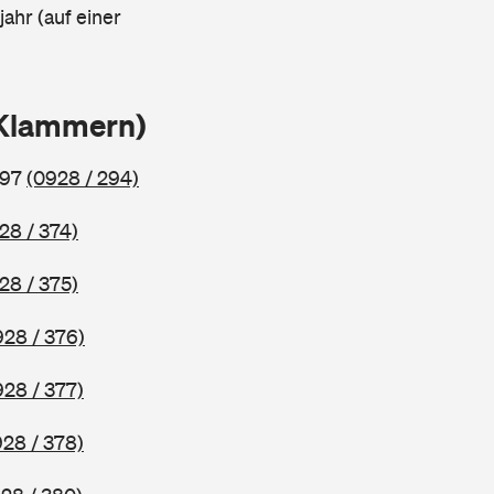
ahr (auf einer
 Klammern)
997
(0928 / 294)
28 / 374)
28 / 375)
928 / 376)
928 / 377)
928 / 378)