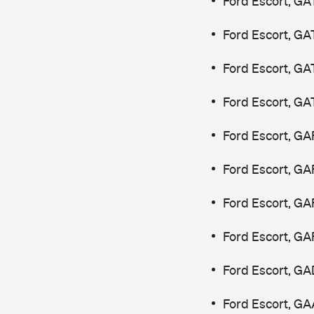
Ford Escort, GA
Ford Escort, GA
Ford Escort, G
Ford Escort, G
Ford Escort, GA
Ford Escort, GA
Ford Escort, G
Ford Escort, G
Ford Escort, G
Ford Escort, GA