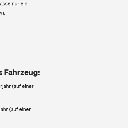
lasse nur ein
en.
as Fahrzeug:
jahr (auf einer
ahr (auf einer