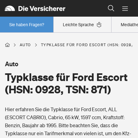
Typklassen: So ist Ihr Auto eingestuft
Wer versichert was: Jetzt Versicherer finden
Regionalklassen: So ist Ihre Region eingestuft
Sie haben Fragen?
Leichte Sprache
Mediath
Wer versichert was: Jetzt Versicherer finden
AUTO
TYPKLASSE FÜR FORD ESCORT (HSN: 0928, TS
Beruf
Auto
Typklasse für Ford Escort
Berufsunfähigkeitsversicherung
Wohnen
(HSN: 0928, TSN: 871)
Erwerbsunfähigkeitsversicherung
Wohngebäudeversicherung
Hier erfahren Sie die Typklasse für Ford Escort, ALL
Freizeit
Grundfähigkeitsversicherung
(ESCORT CABRIO), Cabrio, 65 kW, 1597 ccm, Kraftstoff:
Hausratversicherung
Benzin, Baujahr ab 1995. Bitte beachten Sie, dass die
Arbeitsrechtsschutz
Pri­vate Haft­pflicht­
Typklasse nur ein Tarifmerkmal von vielen ist, um den Kfz-
Gesundheit
Elementarversicherung