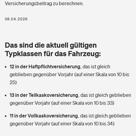
Versicherungsbeitrag zu berechnen.
Berufshaftpflichtversicherung
Rechts­schutz­ver­si­che­rung
Photovoltaik
Private Krankenversicherung
08.04.2026
Zur Übersicht
Fahrradversicherung
Wärmepumpen versichern
Zahnzusatzversicherung
Unfallversicherung
Tools
Das sind die aktuell gültigen
Glasversicherung
Dread-Disease-Versicherung
Typklassen für das Fahrzeug:
Kinderunfall­ver­si­che­rung
Rentenrechner: Wie viel Geld bekomme ich im Alter?
Vermieterrrechtsschutz
Tierkrankenversicherung
12 in der Haftpflichtversicherung
,
das ist gleich
Kinderinvalidität
geblieben gegenüber Vorjahr (auf einer Skala von 10 bis
Wer versichert was: Jetzt Versicherer finden
Mietkautionsversicherung
Zur Übersicht
25)
Reiseversicherung
Sie haben Fragen?
Restkreditversicherung
13 in der Teilkaskoversicherung
,
das ist gleich geblieben
Tools
gegenüber Vorjahr (auf einer Skala von 10 bis 33)
Hundehalter-Haftpflicht
Zur Übersicht
11 in der Vollkaskoversicherung
,
das ist gleich geblieben
Pferdehalter-Haftpflicht
Wer versichert was: Jetzt Versicherer finden
gegenüber Vorjahr (auf einer Skala von 10 bis 34)
Tools
Handyversicherung