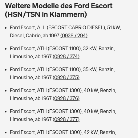
Sie haben Fragen?
Weitere Modelle des Ford Escort
(HSN/TSN in Klammern)
Hochwasser-Check: Wie gefährdet ist Ihr Haus?
Private Cyberversicherung
Rentenrechner: Wie viel Geld bekomme ich im Alter?
Ford Escort, ALL (ESCORT CABRIO DIESEL), 51 kW,
Wer versichert was: Jetzt Versicherer finden
Musikinstrumentenversicherung
Diesel, Cabrio, ab 1997
(0928 / 294)
Sie haben Fragen?
Zur Übersicht
Ford Escort, ATH (ESCORT 1100), 32 kW, Benzin,
Limousine, ab 1967
(0928 / 374)
Tools
Ford Escort, ATH (ESCORT 1100), 35 kW, Benzin,
Limousine, ab 1967
(0928 / 375)
Kinderunfall-Check: Mehr Sicherheit für deine Kids
Ford Escort, ATH (ESCORT 1300), 40 kW, Benzin,
Limousine, ab 1967
(0928 / 376)
Typklassen: So ist Ihr Auto eingestuft
Ford Escort, ATH (ESCORT 1300), 40 kW, Benzin,
Limousine, ab 1967
(0928 / 377)
Sie haben Fragen?
Ford Escort, ATH (ESCORT 1300), 42 kW, Benzin,