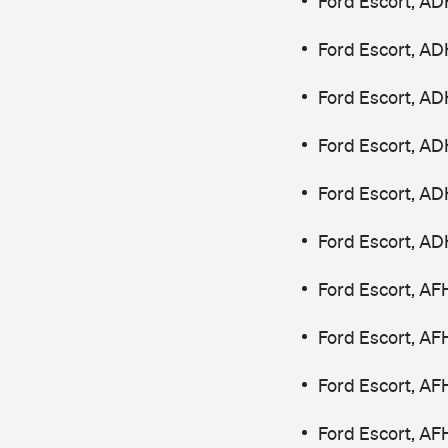
Ford Escort, AD
Ford Escort, AD
Ford Escort, AD
Ford Escort, AD
Ford Escort, AD
Ford Escort, AD
Ford Escort, AF
Ford Escort, AF
Ford Escort, AF
Ford Escort, AF