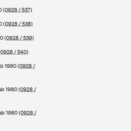
80
(0928 / 537)
80
(0928 / 538)
80
(0928 / 539)
(0928 / 540)
 ab 1980
(0928 /
 ab 1980
(0928 /
 ab 1980
(0928 /