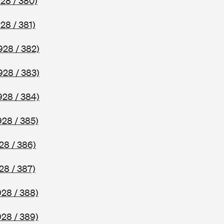
28 / 380)
28 / 381)
928 / 382)
928 / 383)
928 / 384)
928 / 385)
28 / 386)
28 / 387)
928 / 388)
928 / 389)