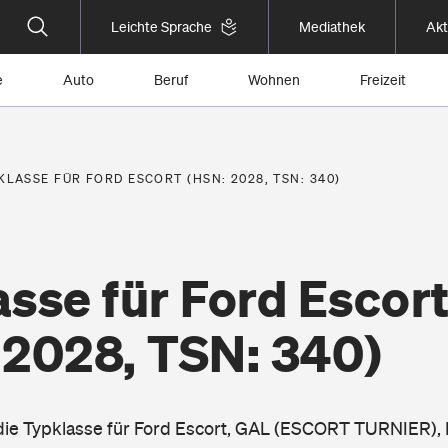
Leichte Sprache
Mediathek
Akt
e
Auto
Beruf
Wohnen
Freizeit
KLASSE FÜR FORD ESCORT (HSN: 2028, TSN: 340)
sse für Ford Escor
 2028, TSN: 340)
 die Typklasse für Ford Escort, GAL (ESCORT TURNIER),