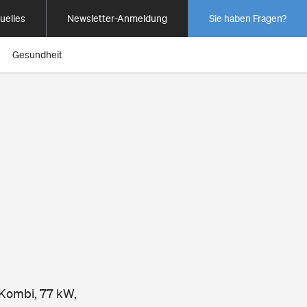
uelles
Newsletter-Anmeldung
Sie haben Fragen?
Gesundheit
t
 Kombi, 77 kW,