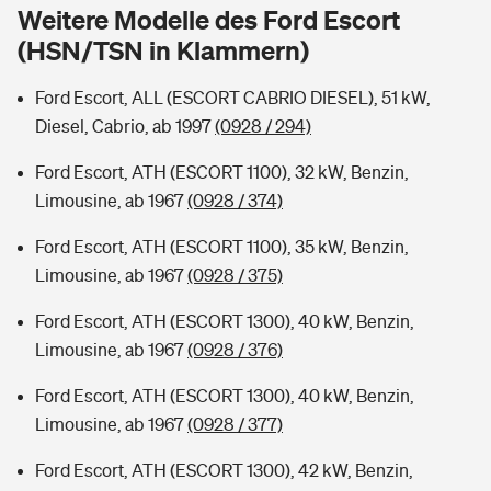
Sie haben Fragen?
Weitere Modelle des Ford Escort
(HSN/TSN in Klammern)
Hochwasser-Check: Wie gefährdet ist Ihr Haus?
Private Cyberversicherung
Rentenrechner: Wie viel Geld bekomme ich im Alter?
Ford Escort, ALL (ESCORT CABRIO DIESEL), 51 kW,
Wer versichert was: Jetzt Versicherer finden
Musikinstrumentenversicherung
Diesel, Cabrio, ab 1997
(0928 / 294)
Sie haben Fragen?
Zur Übersicht
Ford Escort, ATH (ESCORT 1100), 32 kW, Benzin,
Limousine, ab 1967
(0928 / 374)
Tools
Ford Escort, ATH (ESCORT 1100), 35 kW, Benzin,
Limousine, ab 1967
(0928 / 375)
Kinderunfall-Check: Mehr Sicherheit für deine Kids
Ford Escort, ATH (ESCORT 1300), 40 kW, Benzin,
Limousine, ab 1967
(0928 / 376)
Typklassen: So ist Ihr Auto eingestuft
Ford Escort, ATH (ESCORT 1300), 40 kW, Benzin,
Limousine, ab 1967
(0928 / 377)
Sie haben Fragen?
Ford Escort, ATH (ESCORT 1300), 42 kW, Benzin,