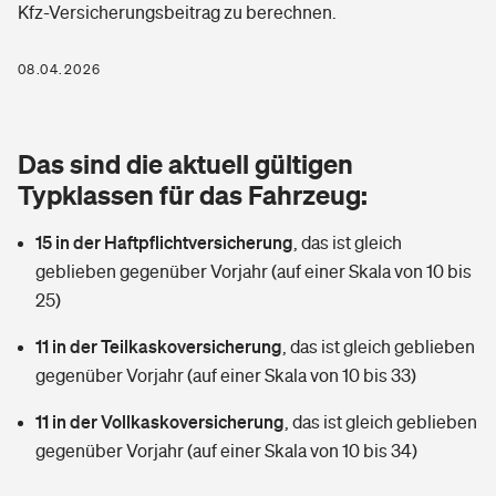
Kfz-Versicherungsbeitrag zu berechnen.
Berufshaftpflichtversicherung
Rechts­schutz­ver­si­che­rung
Photovoltaik
Private Krankenversicherung
08.04.2026
Zur Übersicht
Fahrradversicherung
Wärmepumpen versichern
Zahnzusatzversicherung
Unfallversicherung
Tools
Das sind die aktuell gültigen
Glasversicherung
Dread-Disease-Versicherung
Typklassen für das Fahrzeug:
Kinderunfall­ver­si­che­rung
Rentenrechner: Wie viel Geld bekomme ich im Alter?
Vermieterrrechtsschutz
Tierkrankenversicherung
15 in der Haftpflichtversicherung
,
das ist gleich
Kinderinvalidität
geblieben gegenüber Vorjahr (auf einer Skala von 10 bis
Wer versichert was: Jetzt Versicherer finden
Mietkautionsversicherung
Zur Übersicht
25)
Reiseversicherung
Sie haben Fragen?
Restkreditversicherung
11 in der Teilkaskoversicherung
,
das ist gleich geblieben
Tools
gegenüber Vorjahr (auf einer Skala von 10 bis 33)
Hundehalter-Haftpflicht
Zur Übersicht
11 in der Vollkaskoversicherung
,
das ist gleich geblieben
Pferdehalter-Haftpflicht
Wer versichert was: Jetzt Versicherer finden
gegenüber Vorjahr (auf einer Skala von 10 bis 34)
Tools
Handyversicherung