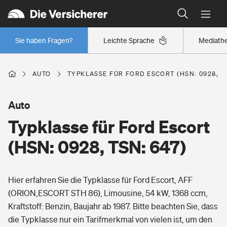
Typklassen: So ist Ihr Auto eingestuft
Wer versichert was: Jetzt Versicherer finden
Regionalklassen: So ist Ihre Region eingestuft
Sie haben Fragen?
Leichte Sprache
Mediath
Wer versichert was: Jetzt Versicherer finden
AUTO
TYPKLASSE FÜR FORD ESCORT (HSN: 0928, TS
Beruf
Auto
Typklasse für Ford Escort
Berufsunfähigkeitsversicherung
Wohnen
(HSN: 0928, TSN: 647)
Erwerbsunfähigkeitsversicherung
Wohngebäudeversicherung
Hier erfahren Sie die Typklasse für Ford Escort, AFF
Freizeit
Grundfähigkeitsversicherung
(ORION,ESCORT STH 86), Limousine, 54 kW, 1368 ccm,
Hausratversicherung
Kraftstoff: Benzin, Baujahr ab 1987. Bitte beachten Sie, dass
Arbeitsrechtsschutz
Pri­vate Haft­pflicht­
die Typklasse nur ein Tarifmerkmal von vielen ist, um den
Gesundheit
Elementarversicherung