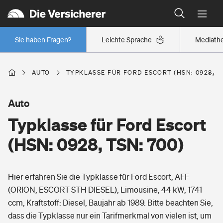
Typklassen: So ist Ihr Auto eingestuft
Wer versichert was: Jetzt Versicherer finden
Regionalklassen: So ist Ihre Region eingestuft
Sie haben Fragen?
Leichte Sprache
Mediath
Wer versichert was: Jetzt Versicherer finden
AUTO
TYPKLASSE FÜR FORD ESCORT (HSN: 0928, TS
Beruf
Auto
Typklasse für Ford Escort
Berufsunfähigkeitsversicherung
Wohnen
(HSN: 0928, TSN: 700)
Erwerbsunfähigkeitsversicherung
Wohngebäudeversicherung
Hier erfahren Sie die Typklasse für Ford Escort, AFF
Freizeit
Grundfähigkeitsversicherung
(ORION, ESCORT STH DIESEL), Limousine, 44 kW, 1741
Hausratversicherung
ccm, Kraftstoff: Diesel, Baujahr ab 1989. Bitte beachten Sie,
Arbeitsrechtsschutz
Pri­vate Haft­pflicht­
dass die Typklasse nur ein Tarifmerkmal von vielen ist, um
Gesundheit
Elementarversicherung