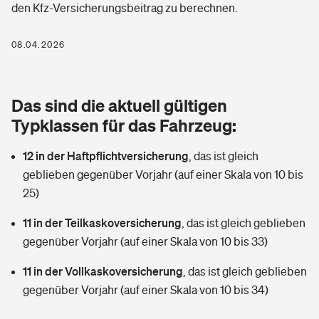
den Kfz-Versicherungsbeitrag zu berechnen.
Berufshaftpflichtversicherung
Rechts­schutz­ver­si­che­rung
Photovoltaik
Private Krankenversicherung
08.04.2026
Zur Übersicht
Fahrradversicherung
Wärmepumpen versichern
Zahnzusatzversicherung
Unfallversicherung
Tools
Das sind die aktuell gültigen
Glasversicherung
Dread-Disease-Versicherung
Typklassen für das Fahrzeug:
Kinderunfall­ver­si­che­rung
Rentenrechner: Wie viel Geld bekomme ich im Alter?
Vermieterrrechtsschutz
Tierkrankenversicherung
12 in der Haftpflichtversicherung
,
das ist gleich
Kinderinvalidität
geblieben gegenüber Vorjahr (auf einer Skala von 10 bis
Wer versichert was: Jetzt Versicherer finden
Mietkautionsversicherung
Zur Übersicht
25)
Reiseversicherung
Sie haben Fragen?
Restkreditversicherung
11 in der Teilkaskoversicherung
,
das ist gleich geblieben
Tools
gegenüber Vorjahr (auf einer Skala von 10 bis 33)
Hundehalter-Haftpflicht
Zur Übersicht
11 in der Vollkaskoversicherung
,
das ist gleich geblieben
Pferdehalter-Haftpflicht
Wer versichert was: Jetzt Versicherer finden
gegenüber Vorjahr (auf einer Skala von 10 bis 34)
Tools
Handyversicherung