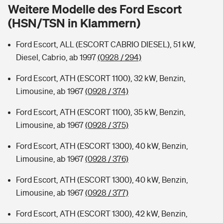
Sie haben Fragen?
Weitere Modelle des Ford Escort
(HSN/TSN in Klammern)
Hochwasser-Check: Wie gefährdet ist Ihr Haus?
Private Cyberversicherung
Rentenrechner: Wie viel Geld bekomme ich im Alter?
Ford Escort, ALL (ESCORT CABRIO DIESEL), 51 kW,
Wer versichert was: Jetzt Versicherer finden
Musikinstrumentenversicherung
Diesel, Cabrio, ab 1997
(0928 / 294)
Sie haben Fragen?
Zur Übersicht
Ford Escort, ATH (ESCORT 1100), 32 kW, Benzin,
Limousine, ab 1967
(0928 / 374)
Tools
Ford Escort, ATH (ESCORT 1100), 35 kW, Benzin,
Limousine, ab 1967
(0928 / 375)
Kinderunfall-Check: Mehr Sicherheit für deine Kids
Ford Escort, ATH (ESCORT 1300), 40 kW, Benzin,
Limousine, ab 1967
(0928 / 376)
Typklassen: So ist Ihr Auto eingestuft
Ford Escort, ATH (ESCORT 1300), 40 kW, Benzin,
Limousine, ab 1967
(0928 / 377)
Sie haben Fragen?
Ford Escort, ATH (ESCORT 1300), 42 kW, Benzin,