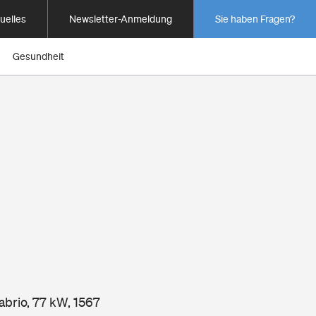
uelles
Newsletter-Anmeldung
Sie haben Fragen?
Gesundheit
t
abrio, 77 kW, 1567