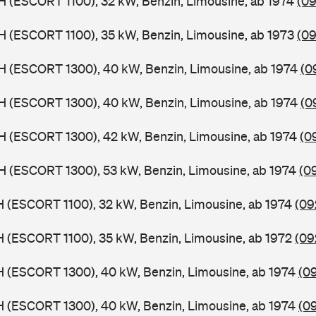
H (ESCORT 1100), 32 kW, Benzin, Limousine, ab 1974
(09
H (ESCORT 1100), 35 kW, Benzin, Limousine, ab 1973
(09
H (ESCORT 1300), 40 kW, Benzin, Limousine, ab 1974
(0
H (ESCORT 1300), 40 kW, Benzin, Limousine, ab 1974
(0
H (ESCORT 1300), 42 kW, Benzin, Limousine, ab 1974
(0
H (ESCORT 1300), 53 kW, Benzin, Limousine, ab 1974
(0
H (ESCORT 1100), 32 kW, Benzin, Limousine, ab 1974
(09
H (ESCORT 1100), 35 kW, Benzin, Limousine, ab 1972
(09
H (ESCORT 1300), 40 kW, Benzin, Limousine, ab 1974
(0
H (ESCORT 1300), 40 kW, Benzin, Limousine, ab 1974
(0