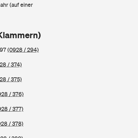
ahr (auf einer
 Klammern)
997
(0928 / 294)
28 / 374)
28 / 375)
928 / 376)
928 / 377)
928 / 378)