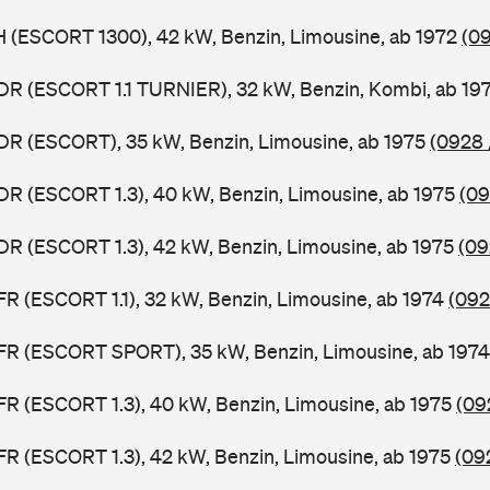
H (ESCORT 1300), 42 kW, Benzin, Limousine, ab 1972
(09
DR (ESCORT 1.1 TURNIER), 32 kW, Benzin, Kombi, ab 19
DR (ESCORT), 35 kW, Benzin, Limousine, ab 1975
(0928 
DR (ESCORT 1.3), 40 kW, Benzin, Limousine, ab 1975
(09
DR (ESCORT 1.3), 42 kW, Benzin, Limousine, ab 1975
(09
FR (ESCORT 1.1), 32 kW, Benzin, Limousine, ab 1974
(092
AFR (ESCORT SPORT), 35 kW, Benzin, Limousine, ab 197
FR (ESCORT 1.3), 40 kW, Benzin, Limousine, ab 1975
(09
FR (ESCORT 1.3), 42 kW, Benzin, Limousine, ab 1975
(09