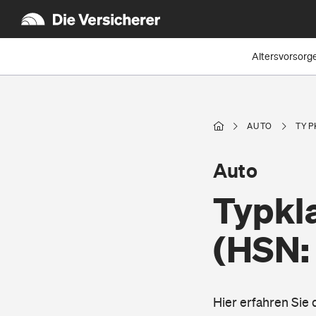
Altersvorsorg
AUTO
TYP
Auto
Typkla
(HSN:
Hier erfahren Sie