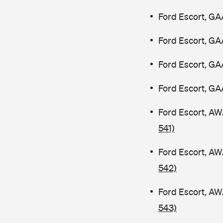
Ford Escort, GA
Ford Escort, GA
Ford Escort, GA
Ford Escort, GA
Ford Escort, AW
541)
Ford Escort, AW
542)
Ford Escort, AW
543)