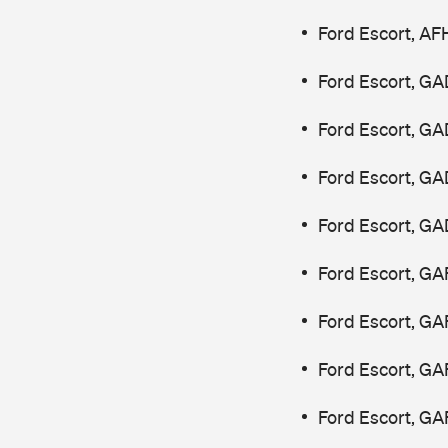
Ford Escort, AF
Ford Escort, GA
Ford Escort, GA
Ford Escort, GA
Ford Escort, GA
Ford Escort, GA
Ford Escort, G
Ford Escort, GA
Ford Escort, GA