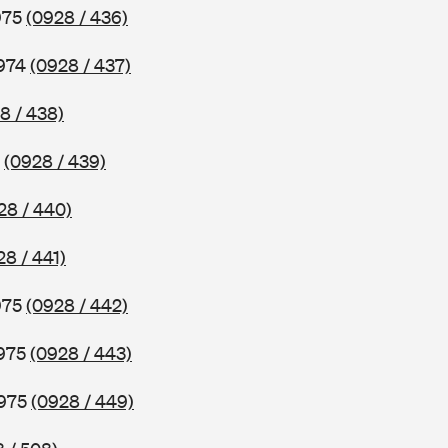
1975
(0928 / 436)
1974
(0928 / 437)
8 / 438)
5
(0928 / 439)
28 / 440)
28 / 441)
1975
(0928 / 442)
1975
(0928 / 443)
1975
(0928 / 449)