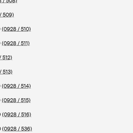
 / 508)
/ 509)
9
(0928 / 510)
9
(0928 / 511)
/ 512)
/ 513)
9
(0928 / 514)
9
(0928 / 515)
9
(0928 / 516)
0
(0928 / 536)