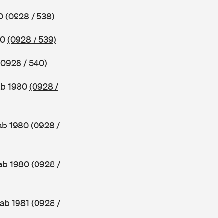
80
(0928 / 538)
80
(0928 / 539)
(0928 / 540)
 ab 1980
(0928 /
 ab 1980
(0928 /
 ab 1980
(0928 /
 ab 1981
(0928 /