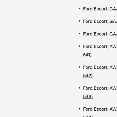
Ford Escort, GA
Ford Escort, GA
Ford Escort, GA
Ford Escort, AW
541)
Ford Escort, AW
542)
Ford Escort, AW
543)
Ford Escort, AW