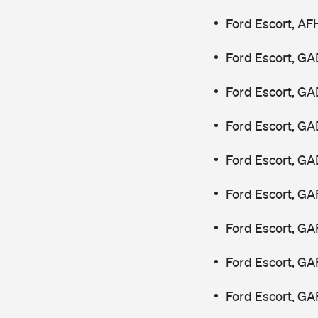
Ford Escort, AF
Ford Escort, GA
Ford Escort, GA
Ford Escort, GA
Ford Escort, GA
Ford Escort, GA
Ford Escort, G
Ford Escort, GA
Ford Escort, GA