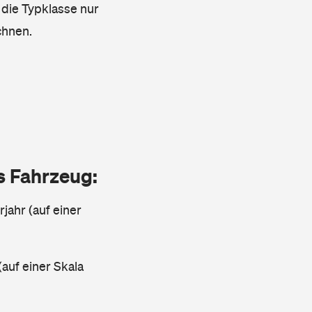
 die Typklasse nur
chnen.
as Fahrzeug:
jahr (auf einer
(auf einer Skala