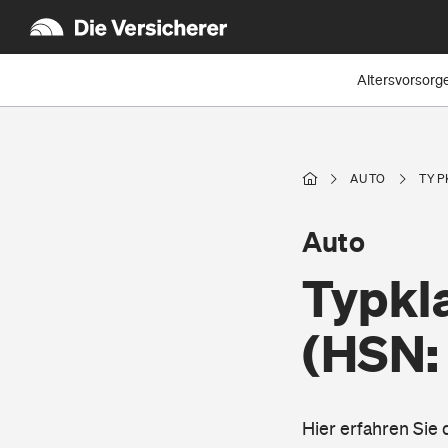
Altersvorsorg
AUTO
TYP
Auto
Typkla
(HSN:
Hier erfahren Sie