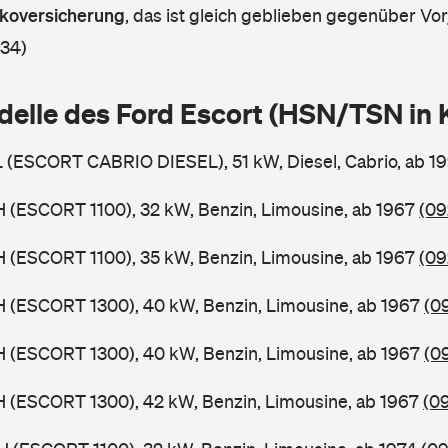
askoversicherung
,
das ist gleich geblieben gegenüber Vorj
 34)
delle des Ford Escort (HSN/TSN in
L (ESCORT CABRIO DIESEL), 51 kW, Diesel, Cabrio, ab 1
H (ESCORT 1100), 32 kW, Benzin, Limousine, ab 1967
(09
H (ESCORT 1100), 35 kW, Benzin, Limousine, ab 1967
(09
H (ESCORT 1300), 40 kW, Benzin, Limousine, ab 1967
(0
H (ESCORT 1300), 40 kW, Benzin, Limousine, ab 1967
(0
H (ESCORT 1300), 42 kW, Benzin, Limousine, ab 1967
(0