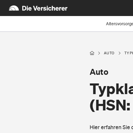
Altersvorsorg
AUTO
TYP
Auto
Typkla
(HSN:
Hier erfahren Sie