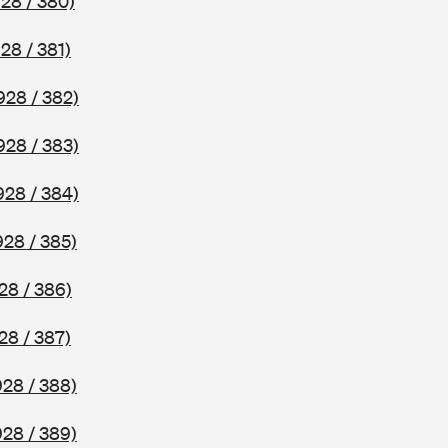
28 / 380)
28 / 381)
928 / 382)
928 / 383)
928 / 384)
928 / 385)
28 / 386)
28 / 387)
928 / 388)
928 / 389)