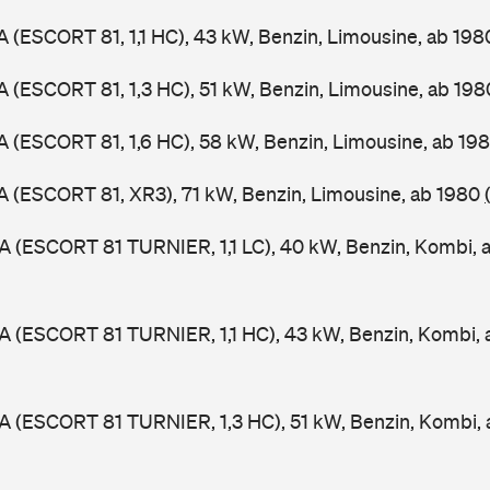
A (ESCORT 81, 1,1 HC), 43 kW, Benzin, Limousine, ab 19
A (ESCORT 81, 1,3 HC), 51 kW, Benzin, Limousine, ab 19
A (ESCORT 81, 1,6 HC), 58 kW, Benzin, Limousine, ab 19
A (ESCORT 81, XR3), 71 kW, Benzin, Limousine, ab 1980
A (ESCORT 81 TURNIER, 1,1 LC), 40 kW, Benzin, Kombi,
A (ESCORT 81 TURNIER, 1,1 HC), 43 kW, Benzin, Kombi,
A (ESCORT 81 TURNIER, 1,3 HC), 51 kW, Benzin, Kombi,