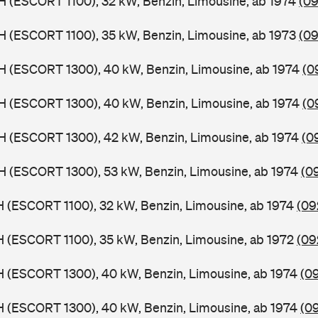
H (ESCORT 1100), 32 kW, Benzin, Limousine, ab 1974
(09
H (ESCORT 1100), 35 kW, Benzin, Limousine, ab 1973
(09
H (ESCORT 1300), 40 kW, Benzin, Limousine, ab 1974
(0
H (ESCORT 1300), 40 kW, Benzin, Limousine, ab 1974
(0
H (ESCORT 1300), 42 kW, Benzin, Limousine, ab 1974
(0
H (ESCORT 1300), 53 kW, Benzin, Limousine, ab 1974
(0
H (ESCORT 1100), 32 kW, Benzin, Limousine, ab 1974
(09
H (ESCORT 1100), 35 kW, Benzin, Limousine, ab 1972
(09
H (ESCORT 1300), 40 kW, Benzin, Limousine, ab 1974
(0
H (ESCORT 1300), 40 kW, Benzin, Limousine, ab 1974
(0