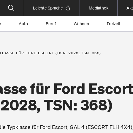
Leichte Sprache
Mediathek
Akt
e
Auto
Beruf
Wohnen
Freizeit
KLASSE FÜR FORD ESCORT (HSN: 2028, TSN: 368)
sse für Ford Escor
 2028, TSN: 368)
 die Typklasse für Ford Escort, GAL 4 (ESCORT FLH 4X4)