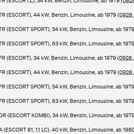
TR (ESCORT,L), 34 kW, Benzin, Limousine, ab 1979
(0928
TR (ESCORT), 44 kW, Benzin, Limousine, ab 1979
(0928 
ATR (ESCORT SPORT), 54 kW, Benzin, Limousine, ab 197
ATR (ESCORT SPORT), 63 kW, Benzin, Limousine, ab 197
FR (ESCORT), 34 kW, Benzin, Limousine, ab 1979
(0928 
FR (ESCORT), 44 kW, Benzin, Limousine, ab 1979
(0928 
AFR (ESCORT SPORT), 54 kW, Benzin, Limousine, ab 197
AFR (ESCORT SPORT), 63 kW, Benzin, Limousine, ab 197
ADR (ESCORT KOMBI), 34 kW, Benzin, Limousine, ab 197
A (ESCORT 81, 1,1 LC), 40 kW, Benzin, Limousine, ab 198