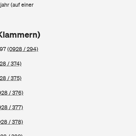
ahr (auf einer
 Klammern)
997
(0928 / 294)
28 / 374)
28 / 375)
928 / 376)
928 / 377)
928 / 378)