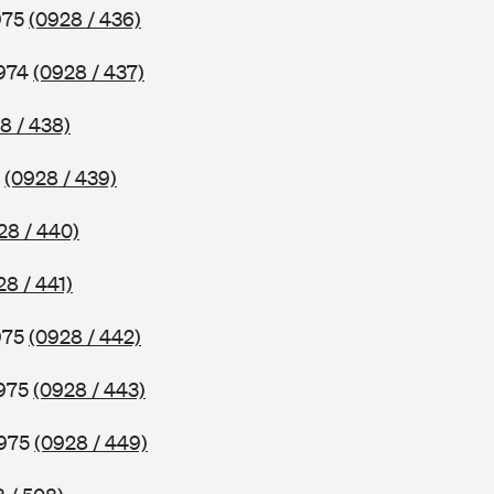
1975
(0928 / 436)
1974
(0928 / 437)
8 / 438)
5
(0928 / 439)
28 / 440)
28 / 441)
1975
(0928 / 442)
1975
(0928 / 443)
1975
(0928 / 449)