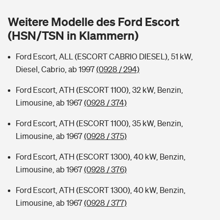
Sie haben Fragen?
Weitere Modelle des Ford Escort
Hochwasser-Check: Wie gefährdet ist Ihr Haus?
Private Cyberversicherung
Rentenrechner: Wie viel Geld bekomme ich im Alter?
(HSN/TSN in Klammern)
Wer versichert was: Jetzt Versicherer finden
Musikinstrumentenversicherung
Ford Escort, ALL (ESCORT CABRIO DIESEL), 51 kW,
Diesel, Cabrio, ab 1997
(0928 / 294)
Sie haben Fragen?
Zur Übersicht
Ford Escort, ATH (ESCORT 1100), 32 kW, Benzin,
Limousine, ab 1967
(0928 / 374)
Tools
Ford Escort, ATH (ESCORT 1100), 35 kW, Benzin,
Limousine, ab 1967
(0928 / 375)
Kinderunfall-Check: Mehr Sicherheit für deine Kids
Ford Escort, ATH (ESCORT 1300), 40 kW, Benzin,
Typklassen: So ist Ihr Auto eingestuft
Limousine, ab 1967
(0928 / 376)
Ford Escort, ATH (ESCORT 1300), 40 kW, Benzin,
Sie haben Fragen?
Limousine, ab 1967
(0928 / 377)