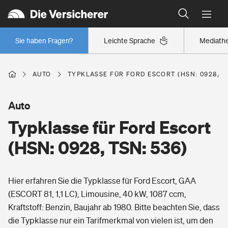
Typklassen: So ist Ihr Auto eingestuft
Wer versichert was: Jetzt Versicherer finden
Regionalklassen: So ist Ihre Region eingestuft
Sie haben Fragen?
Leichte Sprache
Mediath
Wer versichert was: Jetzt Versicherer finden
AUTO
TYPKLASSE FÜR FORD ESCORT (HSN: 0928, TS
Beruf
Auto
Typklasse für Ford Escort
Berufsunfähigkeitsversicherung
Wohnen
(HSN: 0928, TSN: 536)
Erwerbsunfähigkeitsversicherung
Wohngebäudeversicherung
Hier erfahren Sie die Typklasse für Ford Escort, GAA
Freizeit
Grundfähigkeitsversicherung
(ESCORT 81, 1,1 LC), Limousine, 40 kW, 1087 ccm,
Hausratversicherung
Kraftstoff: Benzin, Baujahr ab 1980. Bitte beachten Sie, dass
Arbeitsrechtsschutz
Pri­vate Haft­pflicht­
die Typklasse nur ein Tarifmerkmal von vielen ist, um den
Gesundheit
Elementarversicherung