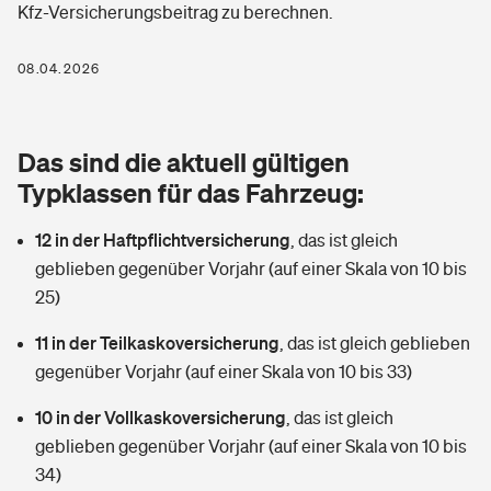
Kfz-Versicherungsbeitrag zu berechnen.
Berufshaftpflichtversicherung
Rechts­schutz­ver­si­che­rung
Photovoltaik
Private Krankenversicherung
08.04.2026
Zur Übersicht
Fahrradversicherung
Wärmepumpen versichern
Zahnzusatzversicherung
Unfallversicherung
Tools
Das sind die aktuell gültigen
Glasversicherung
Dread-Disease-Versicherung
Typklassen für das Fahrzeug:
Kinderunfall­ver­si­che­rung
Rentenrechner: Wie viel Geld bekomme ich im Alter?
Vermieterrrechtsschutz
Tierkrankenversicherung
12 in der Haftpflichtversicherung
,
das ist gleich
Kinderinvalidität
geblieben gegenüber Vorjahr (auf einer Skala von 10 bis
Wer versichert was: Jetzt Versicherer finden
Mietkautionsversicherung
Zur Übersicht
25)
Reiseversicherung
Sie haben Fragen?
Restkreditversicherung
11 in der Teilkaskoversicherung
,
das ist gleich geblieben
Tools
gegenüber Vorjahr (auf einer Skala von 10 bis 33)
Hundehalter-Haftpflicht
Zur Übersicht
10 in der Vollkaskoversicherung
,
das ist gleich
Pferdehalter-Haftpflicht
Wer versichert was: Jetzt Versicherer finden
geblieben gegenüber Vorjahr (auf einer Skala von 10 bis
Tools
34)
Handyversicherung