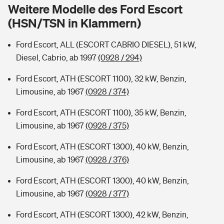
Sie haben Fragen?
Weitere Modelle des Ford Escort
(HSN/TSN in Klammern)
Hochwasser-Check: Wie gefährdet ist Ihr Haus?
Private Cyberversicherung
Rentenrechner: Wie viel Geld bekomme ich im Alter?
Ford Escort, ALL (ESCORT CABRIO DIESEL), 51 kW,
Wer versichert was: Jetzt Versicherer finden
Musikinstrumentenversicherung
Diesel, Cabrio, ab 1997
(0928 / 294)
Sie haben Fragen?
Zur Übersicht
Ford Escort, ATH (ESCORT 1100), 32 kW, Benzin,
Limousine, ab 1967
(0928 / 374)
Tools
Ford Escort, ATH (ESCORT 1100), 35 kW, Benzin,
Limousine, ab 1967
(0928 / 375)
Kinderunfall-Check: Mehr Sicherheit für deine Kids
Ford Escort, ATH (ESCORT 1300), 40 kW, Benzin,
Limousine, ab 1967
(0928 / 376)
Typklassen: So ist Ihr Auto eingestuft
Ford Escort, ATH (ESCORT 1300), 40 kW, Benzin,
Limousine, ab 1967
(0928 / 377)
Sie haben Fragen?
Ford Escort, ATH (ESCORT 1300), 42 kW, Benzin,