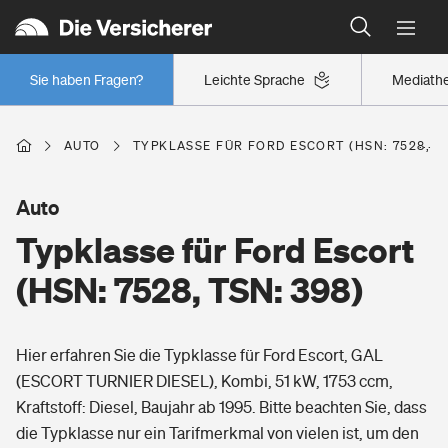
Typklassen: So ist Ihr Auto eingestuft
Wer versichert was: Jetzt Versicherer finden
Regionalklassen: So ist Ihre Region eingestuft
Sie haben Fragen?
Leichte Sprache
Mediath
Wer versichert was: Jetzt Versicherer finden
AUTO
TYPKLASSE FÜR FORD ESCORT (HSN: 7528, TS
Beruf
Auto
Typklasse für Ford Escort
Berufsunfähigkeitsversicherung
Wohnen
(HSN: 7528, TSN: 398)
Erwerbsunfähigkeitsversicherung
Wohngebäudeversicherung
Hier erfahren Sie die Typklasse für Ford Escort, GAL
Freizeit
Grundfähigkeitsversicherung
(ESCORT TURNIER DIESEL), Kombi, 51 kW, 1753 ccm,
Hausratversicherung
Kraftstoff: Diesel, Baujahr ab 1995. Bitte beachten Sie, dass
Arbeitsrechtsschutz
Pri­vate Haft­pflicht­
die Typklasse nur ein Tarifmerkmal von vielen ist, um den
Gesundheit
Elementarversicherung