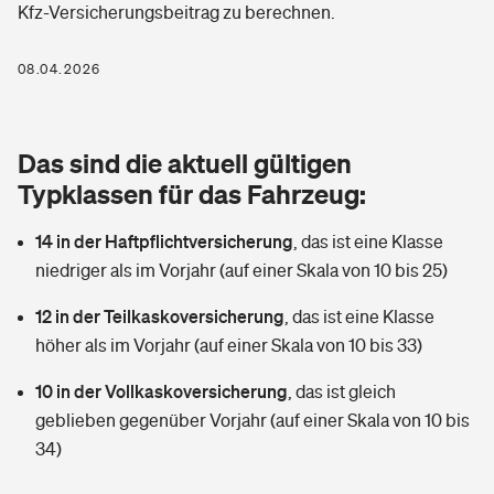
Kfz-Versicherungsbeitrag zu berechnen.
Berufshaftpflichtversicherung
Rechts­schutz­ver­si­che­rung
Photovoltaik
Private Krankenversicherung
08.04.2026
Zur Übersicht
Fahrradversicherung
Wärmepumpen versichern
Zahnzusatzversicherung
Unfallversicherung
Tools
Das sind die aktuell gültigen
Glasversicherung
Dread-Disease-Versicherung
Typklassen für das Fahrzeug:
Kinderunfall­ver­si­che­rung
Rentenrechner: Wie viel Geld bekomme ich im Alter?
Vermieterrrechtsschutz
Tierkrankenversicherung
14 in der Haftpflichtversicherung
,
das ist eine Klasse
Kinderinvalidität
niedriger als im Vorjahr (auf einer Skala von 10 bis 25)
Wer versichert was: Jetzt Versicherer finden
Mietkautionsversicherung
Zur Übersicht
12 in der Teilkaskoversicherung
,
das ist eine Klasse
Reiseversicherung
Sie haben Fragen?
Restkreditversicherung
höher als im Vorjahr (auf einer Skala von 10 bis 33)
Tools
Hundehalter-Haftpflicht
10 in der Vollkaskoversicherung
,
das ist gleich
Zur Übersicht
geblieben gegenüber Vorjahr (auf einer Skala von 10 bis
Pferdehalter-Haftpflicht
Wer versichert was: Jetzt Versicherer finden
34)
Tools
Handyversicherung