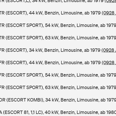
TR (ESCORT,L), 34 kW, Benzin, Limousine, ab 1979
(0928
TR (ESCORT), 44 kW, Benzin, Limousine, ab 1979
(0928 
ATR (ESCORT SPORT), 54 kW, Benzin, Limousine, ab 197
ATR (ESCORT SPORT), 63 kW, Benzin, Limousine, ab 197
FR (ESCORT), 34 kW, Benzin, Limousine, ab 1979
(0928 
FR (ESCORT), 44 kW, Benzin, Limousine, ab 1979
(0928 
AFR (ESCORT SPORT), 54 kW, Benzin, Limousine, ab 197
AFR (ESCORT SPORT), 63 kW, Benzin, Limousine, ab 197
ADR (ESCORT KOMBI), 34 kW, Benzin, Limousine, ab 197
A (ESCORT 81, 1,1 LC), 40 kW, Benzin, Limousine, ab 198