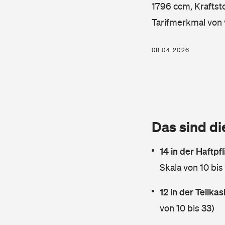
1796 ccm, Kraftsto
Tarifmerkmal von 
08.04.2026
Das sind di
14 in der Haftpf
Skala von 10 bis
12 in der Teilk
von 10 bis 33)