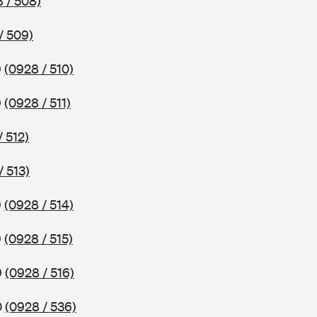
 / 508)
/ 509)
9
(0928 / 510)
9
(0928 / 511)
/ 512)
/ 513)
9
(0928 / 514)
9
(0928 / 515)
9
(0928 / 516)
0
(0928 / 536)