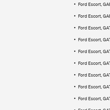
Ford Escort, GA
Ford Escort, GA
Ford Escort, GA
Ford Escort, G
Ford Escort, GA
Ford Escort, GA
Ford Escort, GA
Ford Escort, GA
Ford Escort, GA