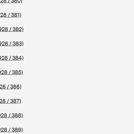
28 / 380)
28 / 381)
928 / 382)
928 / 383)
928 / 384)
928 / 385)
28 / 386)
28 / 387)
928 / 388)
928 / 389)