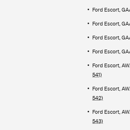
Ford Escort, GA
Ford Escort, GA
Ford Escort, GA
Ford Escort, GA
Ford Escort, AW
541)
Ford Escort, AW
542)
Ford Escort, AW
543)