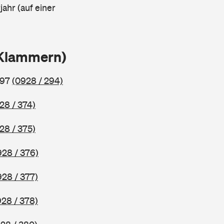
ahr (auf einer
 Klammern)
997
(0928 / 294)
28 / 374)
28 / 375)
928 / 376)
928 / 377)
928 / 378)