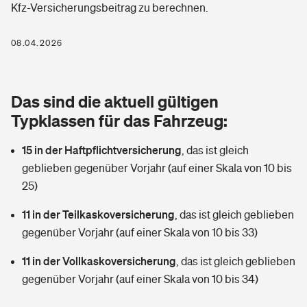
Kfz-Versicherungsbeitrag zu berechnen.
Berufshaftpflichtversicherung
Rechts­schutz­ver­si­che­rung
Photovoltaik
Private Krankenversicherung
08.04.2026
Zur Übersicht
Fahrradversicherung
Wärmepumpen versichern
Zahnzusatzversicherung
Unfallversicherung
Tools
Das sind die aktuell gültigen
Glasversicherung
Dread-Disease-Versicherung
Typklassen für das Fahrzeug:
Kinderunfall­ver­si­che­rung
Rentenrechner: Wie viel Geld bekomme ich im Alter?
Vermieterrrechtsschutz
Tierkrankenversicherung
15 in der Haftpflichtversicherung
,
das ist gleich
Kinderinvalidität
geblieben gegenüber Vorjahr (auf einer Skala von 10 bis
Wer versichert was: Jetzt Versicherer finden
Mietkautionsversicherung
Zur Übersicht
25)
Reiseversicherung
Sie haben Fragen?
Restkreditversicherung
11 in der Teilkaskoversicherung
,
das ist gleich geblieben
Tools
gegenüber Vorjahr (auf einer Skala von 10 bis 33)
Hundehalter-Haftpflicht
Zur Übersicht
11 in der Vollkaskoversicherung
,
das ist gleich geblieben
Pferdehalter-Haftpflicht
Wer versichert was: Jetzt Versicherer finden
gegenüber Vorjahr (auf einer Skala von 10 bis 34)
Tools
Handyversicherung