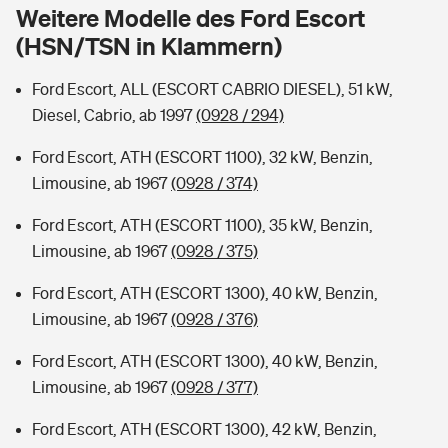
Sie haben Fragen?
Weitere Modelle des Ford Escort
(HSN/TSN in Klammern)
Hochwasser-Check: Wie gefährdet ist Ihr Haus?
Private Cyberversicherung
Rentenrechner: Wie viel Geld bekomme ich im Alter?
Ford Escort, ALL (ESCORT CABRIO DIESEL), 51 kW,
Wer versichert was: Jetzt Versicherer finden
Musikinstrumentenversicherung
Diesel, Cabrio, ab 1997
(0928 / 294)
Sie haben Fragen?
Zur Übersicht
Ford Escort, ATH (ESCORT 1100), 32 kW, Benzin,
Limousine, ab 1967
(0928 / 374)
Tools
Ford Escort, ATH (ESCORT 1100), 35 kW, Benzin,
Limousine, ab 1967
(0928 / 375)
Kinderunfall-Check: Mehr Sicherheit für deine Kids
Ford Escort, ATH (ESCORT 1300), 40 kW, Benzin,
Limousine, ab 1967
(0928 / 376)
Typklassen: So ist Ihr Auto eingestuft
Ford Escort, ATH (ESCORT 1300), 40 kW, Benzin,
Limousine, ab 1967
(0928 / 377)
Sie haben Fragen?
Ford Escort, ATH (ESCORT 1300), 42 kW, Benzin,