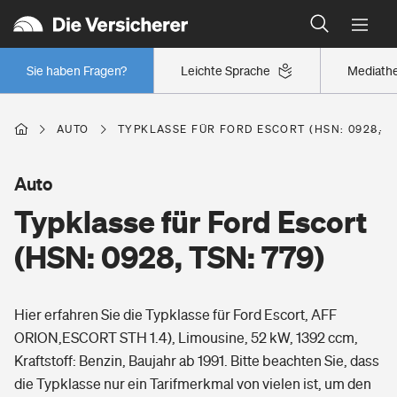
Typklassen: So ist Ihr Auto eingestuft
Wer versichert was: Jetzt Versicherer finden
Regionalklassen: So ist Ihre Region eingestuft
Sie haben Fragen?
Leichte Sprache
Mediath
Wer versichert was: Jetzt Versicherer finden
AUTO
TYPKLASSE FÜR FORD ESCORT (HSN: 0928, TS
Beruf
Auto
Typklasse für Ford Escort
Berufsunfähigkeitsversicherung
Wohnen
(HSN: 0928, TSN: 779)
Erwerbsunfähigkeitsversicherung
Wohngebäudeversicherung
Hier erfahren Sie die Typklasse für Ford Escort, AFF
Freizeit
Grundfähigkeitsversicherung
ORION,ESCORT STH 1.4), Limousine, 52 kW, 1392 ccm,
Hausratversicherung
Kraftstoff: Benzin, Baujahr ab 1991. Bitte beachten Sie, dass
Arbeitsrechtsschutz
Pri­vate Haft­pflicht­
die Typklasse nur ein Tarifmerkmal von vielen ist, um den
Gesundheit
Elementarversicherung