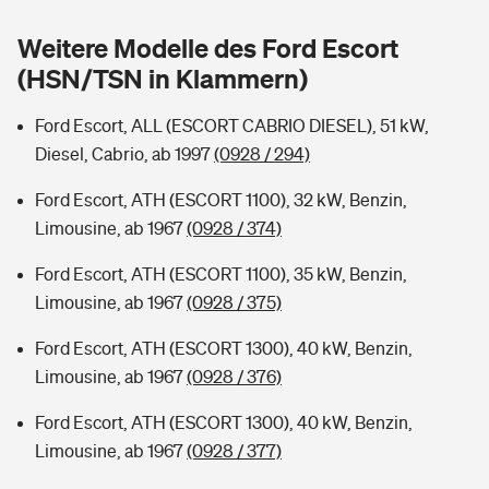
Sie haben Fragen?
Weitere Modelle des Ford Escort
Hochwasser-Check: Wie gefährdet ist Ihr Haus?
Private Cyberversicherung
Rentenrechner: Wie viel Geld bekomme ich im Alter?
(HSN/TSN in Klammern)
Wer versichert was: Jetzt Versicherer finden
Musikinstrumentenversicherung
Ford Escort, ALL (ESCORT CABRIO DIESEL), 51 kW,
Diesel, Cabrio, ab 1997
(0928 / 294)
Sie haben Fragen?
Zur Übersicht
Ford Escort, ATH (ESCORT 1100), 32 kW, Benzin,
Limousine, ab 1967
(0928 / 374)
Tools
Ford Escort, ATH (ESCORT 1100), 35 kW, Benzin,
Limousine, ab 1967
(0928 / 375)
Kinderunfall-Check: Mehr Sicherheit für deine Kids
Ford Escort, ATH (ESCORT 1300), 40 kW, Benzin,
Typklassen: So ist Ihr Auto eingestuft
Limousine, ab 1967
(0928 / 376)
Ford Escort, ATH (ESCORT 1300), 40 kW, Benzin,
Sie haben Fragen?
Limousine, ab 1967
(0928 / 377)