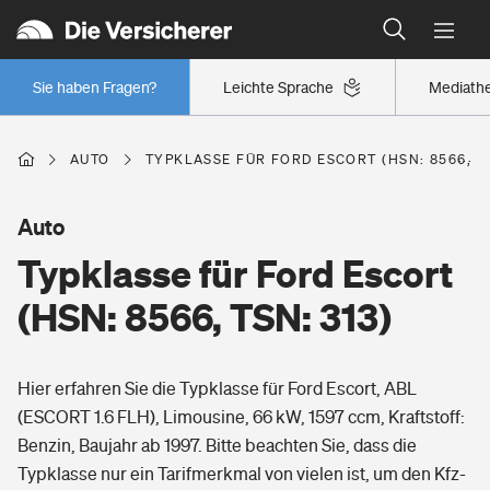
Typklassen: So ist Ihr Auto eingestuft
Wer versichert was: Jetzt Versicherer finden
Regionalklassen: So ist Ihre Region eingestuft
Sie haben Fragen?
Leichte Sprache
Mediath
Wer versichert was: Jetzt Versicherer finden
AUTO
TYPKLASSE FÜR FORD ESCORT (HSN: 8566, TS
Beruf
Auto
Typklasse für Ford Escort
Berufsunfähigkeitsversicherung
Wohnen
(HSN: 8566, TSN: 313)
Erwerbsunfähigkeitsversicherung
Wohngebäudeversicherung
Hier erfahren Sie die Typklasse für Ford Escort, ABL
Freizeit
Grundfähigkeitsversicherung
(ESCORT 1.6 FLH), Limousine, 66 kW, 1597 ccm, Kraftstoff:
Hausratversicherung
Benzin, Baujahr ab 1997. Bitte beachten Sie, dass die
Arbeitsrechtsschutz
Pri­vate Haft­pflicht­
Typklasse nur ein Tarifmerkmal von vielen ist, um den Kfz-
Gesundheit
Elementarversicherung