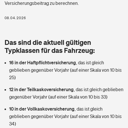
Versicherungsbeitrag zu berechnen.
Berufshaftpflichtversicherung
Rechts­schutz­ver­si­che­rung
Photovoltaik
Private Krankenversicherung
08.04.2026
Zur Übersicht
Fahrradversicherung
Wärmepumpen versichern
Zahnzusatzversicherung
Unfallversicherung
Tools
Das sind die aktuell gültigen
Glasversicherung
Dread-Disease-Versicherung
Typklassen für das Fahrzeug:
Kinderunfall­ver­si­che­rung
Rentenrechner: Wie viel Geld bekomme ich im Alter?
Vermieterrrechtsschutz
Tierkrankenversicherung
16 in der Haftpflichtversicherung
,
das ist gleich
Kinderinvalidität
geblieben gegenüber Vorjahr (auf einer Skala von 10 bis
Wer versichert was: Jetzt Versicherer finden
Mietkautionsversicherung
Zur Übersicht
25)
Reiseversicherung
Sie haben Fragen?
Restkreditversicherung
12 in der Teilkaskoversicherung
,
das ist gleich geblieben
Tools
gegenüber Vorjahr (auf einer Skala von 10 bis 33)
Hundehalter-Haftpflicht
Zur Übersicht
10 in der Vollkaskoversicherung
,
das ist gleich
Pferdehalter-Haftpflicht
Wer versichert was: Jetzt Versicherer finden
geblieben gegenüber Vorjahr (auf einer Skala von 10 bis
Tools
34)
Handyversicherung