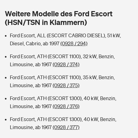
Sie haben Fragen?
Weitere Modelle des Ford Escort
Hochwasser-Check: Wie gefährdet ist Ihr Haus?
Private Cyberversicherung
Rentenrechner: Wie viel Geld bekomme ich im Alter?
(HSN/TSN in Klammern)
Wer versichert was: Jetzt Versicherer finden
Musikinstrumentenversicherung
Ford Escort, ALL (ESCORT CABRIO DIESEL), 51 kW,
Diesel, Cabrio, ab 1997
(0928 / 294)
Sie haben Fragen?
Zur Übersicht
Ford Escort, ATH (ESCORT 1100), 32 kW, Benzin,
Limousine, ab 1967
(0928 / 374)
Tools
Ford Escort, ATH (ESCORT 1100), 35 kW, Benzin,
Limousine, ab 1967
(0928 / 375)
Kinderunfall-Check: Mehr Sicherheit für deine Kids
Ford Escort, ATH (ESCORT 1300), 40 kW, Benzin,
Typklassen: So ist Ihr Auto eingestuft
Limousine, ab 1967
(0928 / 376)
Ford Escort, ATH (ESCORT 1300), 40 kW, Benzin,
Sie haben Fragen?
Limousine, ab 1967
(0928 / 377)