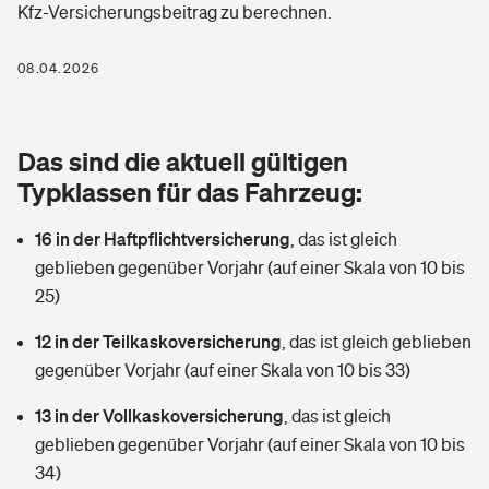
Kfz-Versicherungsbeitrag zu berechnen.
Berufshaftpflichtversicherung
Rechts­schutz­ver­si­che­rung
Photovoltaik
Private Krankenversicherung
08.04.2026
Zur Übersicht
Fahrradversicherung
Wärmepumpen versichern
Zahnzusatzversicherung
Unfallversicherung
Tools
Das sind die aktuell gültigen
Glasversicherung
Dread-Disease-Versicherung
Typklassen für das Fahrzeug:
Kinderunfall­ver­si­che­rung
Rentenrechner: Wie viel Geld bekomme ich im Alter?
Vermieterrrechtsschutz
Tierkrankenversicherung
16 in der Haftpflichtversicherung
,
das ist gleich
Kinderinvalidität
geblieben gegenüber Vorjahr (auf einer Skala von 10 bis
Wer versichert was: Jetzt Versicherer finden
Mietkautionsversicherung
Zur Übersicht
25)
Reiseversicherung
Sie haben Fragen?
Restkreditversicherung
12 in der Teilkaskoversicherung
,
das ist gleich geblieben
Tools
gegenüber Vorjahr (auf einer Skala von 10 bis 33)
Hundehalter-Haftpflicht
Zur Übersicht
13 in der Vollkaskoversicherung
,
das ist gleich
Pferdehalter-Haftpflicht
Wer versichert was: Jetzt Versicherer finden
geblieben gegenüber Vorjahr (auf einer Skala von 10 bis
Tools
34)
Handyversicherung