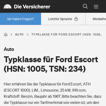
Typklassen: So ist Ihr Auto eingestuft
Wer versichert was: Jetzt Versicherer finden
Regionalklassen: So ist Ihre Region eingestuft
Sie haben Fragen?
Leichte Sprache
Mediath
Wer versichert was: Jetzt Versicherer finden
AUTO
TYPKLASSE FÜR FORD ESCORT (HSN: 1005, TS
Beruf
Auto
Typklasse für Ford Escort
Berufsunfähigkeitsversicherung
Wohnen
(HSN: 1005, TSN: 234)
Erwerbsunfähigkeitsversicherung
Wohngebäudeversicherung
Hier erfahren Sie die Typklasse für Ford Escort, ATH
Freizeit
Grundfähigkeitsversicherung
(ESCORT 1000), LIM., Limousine, 25 kW, 919 ccm,
Hausratversicherung
Kraftstoff: Benzin, Baujahr ab 1967. Bitte beachten Sie, dass
Arbeitsrechtsschutz
Pri­vate Haft­pflicht­
die Typklasse nur ein Tarifmerkmal von vielen ist, um den
Gesundheit
Elementarversicherung