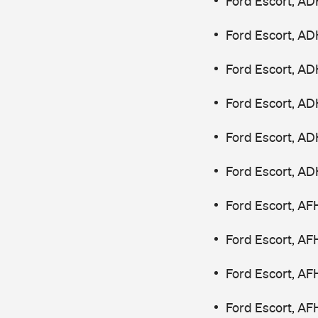
Ford Escort, AD
Ford Escort, AD
Ford Escort, AD
Ford Escort, AD
Ford Escort, AD
Ford Escort, AD
Ford Escort, AF
Ford Escort, AF
Ford Escort, AF
Ford Escort, AF