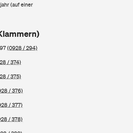
ahr (auf einer
 Klammern)
997
(0928 / 294)
28 / 374)
28 / 375)
928 / 376)
928 / 377)
928 / 378)