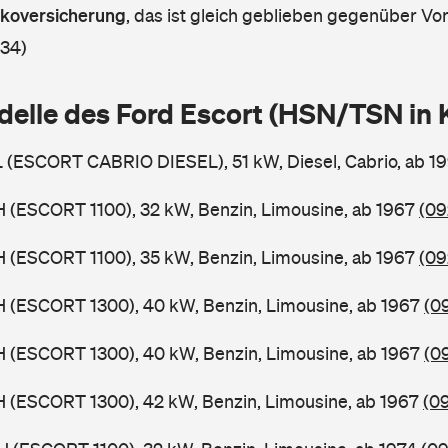
askoversicherung
,
das ist gleich geblieben gegenüber Vorj
 34)
delle des Ford Escort (HSN/TSN in
L (ESCORT CABRIO DIESEL), 51 kW, Diesel, Cabrio, ab 1
H (ESCORT 1100), 32 kW, Benzin, Limousine, ab 1967
(09
H (ESCORT 1100), 35 kW, Benzin, Limousine, ab 1967
(09
H (ESCORT 1300), 40 kW, Benzin, Limousine, ab 1967
(0
H (ESCORT 1300), 40 kW, Benzin, Limousine, ab 1967
(0
H (ESCORT 1300), 42 kW, Benzin, Limousine, ab 1967
(0