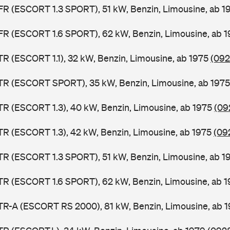
FR (ESCORT 1.3 SPORT), 51 kW, Benzin, Limousine, ab 
FR (ESCORT 1.6 SPORT), 62 kW, Benzin, Limousine, ab 
TR (ESCORT 1.1), 32 kW, Benzin, Limousine, ab 1975
(092
ATR (ESCORT SPORT), 35 kW, Benzin, Limousine, ab 197
TR (ESCORT 1.3), 40 kW, Benzin, Limousine, ab 1975
(09
TR (ESCORT 1.3), 42 kW, Benzin, Limousine, ab 1975
(09
TR (ESCORT 1.3 SPORT), 51 kW, Benzin, Limousine, ab 
TR (ESCORT 1.6 SPORT), 62 kW, Benzin, Limousine, ab 
TR-A (ESCORT RS 2000), 81 kW, Benzin, Limousine, ab 