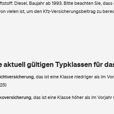
tstoff: Diesel, Baujahr ab 1993. Bitte beachten Sie, dass
von vielen ist, um den Kfz-Versicherungsbeitrag zu bere
e aktuell gültigen Typklassen für d
lichtversicherung
,
das ist eine Klasse niedriger als im Vor
 25)
askoversicherung
,
das ist eine Klasse höher als im Vorjahr 