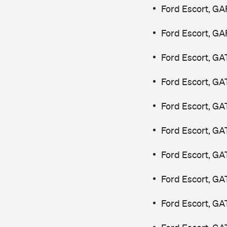
Ford Escort, GA
Ford Escort, GA
Ford Escort, GA
Ford Escort, G
Ford Escort, GA
Ford Escort, GA
Ford Escort, GA
Ford Escort, GA
Ford Escort, GA