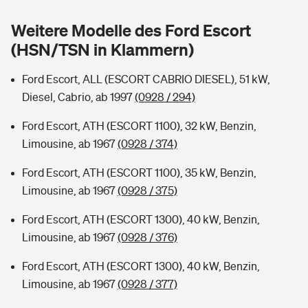
Sie haben Fragen?
Weitere Modelle des Ford Escort
Hochwasser-Check: Wie gefährdet ist Ihr Haus?
Private Cyberversicherung
Rentenrechner: Wie viel Geld bekomme ich im Alter?
(HSN/TSN in Klammern)
Wer versichert was: Jetzt Versicherer finden
Musikinstrumentenversicherung
Ford Escort, ALL (ESCORT CABRIO DIESEL), 51 kW,
Diesel, Cabrio, ab 1997
(0928 / 294)
Sie haben Fragen?
Zur Übersicht
Ford Escort, ATH (ESCORT 1100), 32 kW, Benzin,
Limousine, ab 1967
(0928 / 374)
Tools
Ford Escort, ATH (ESCORT 1100), 35 kW, Benzin,
Limousine, ab 1967
(0928 / 375)
Kinderunfall-Check: Mehr Sicherheit für deine Kids
Ford Escort, ATH (ESCORT 1300), 40 kW, Benzin,
Typklassen: So ist Ihr Auto eingestuft
Limousine, ab 1967
(0928 / 376)
Ford Escort, ATH (ESCORT 1300), 40 kW, Benzin,
Sie haben Fragen?
Limousine, ab 1967
(0928 / 377)