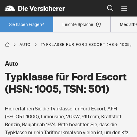
Typklassen: So ist Ihr Auto eingestuft
Wer versichert was: Jetzt Versicherer finden
Regionalklassen: So ist Ihre Region eingestuft
Sie haben Fragen?
Leichte Sprache
Mediath
Wer versichert was: Jetzt Versicherer finden
AUTO
TYPKLASSE FÜR FORD ESCORT (HSN: 1005, TS
Beruf
Auto
Typklasse für Ford Escort
Berufsunfähigkeitsversicherung
Wohnen
(HSN: 1005, TSN: 501)
Erwerbsunfähigkeitsversicherung
Wohngebäudeversicherung
Hier erfahren Sie die Typklasse für Ford Escort, AFH
Freizeit
Grundfähigkeitsversicherung
(ESCORT 1000), Limousine, 26 kW, 919 ccm, Kraftstoff:
Hausratversicherung
Benzin, Baujahr ab 1974. Bitte beachten Sie, dass die
Arbeitsrechtsschutz
Pri­vate Haft­pflicht­
Typklasse nur ein Tarifmerkmal von vielen ist, um den Kfz-
Gesundheit
Elementarversicherung