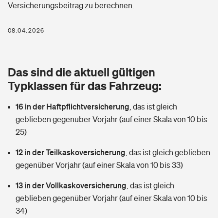
Versicherungsbeitrag zu berechnen.
Berufshaftpflichtversicherung
Rechts­schutz­ver­si­che­rung
Photovoltaik
Private Krankenversicherung
08.04.2026
Zur Übersicht
Fahrradversicherung
Wärmepumpen versichern
Zahnzusatzversicherung
Unfallversicherung
Tools
Das sind die aktuell gültigen
Glasversicherung
Dread-Disease-Versicherung
Typklassen für das Fahrzeug:
Kinderunfall­ver­si­che­rung
Rentenrechner: Wie viel Geld bekomme ich im Alter?
Vermieterrrechtsschutz
Tierkrankenversicherung
16 in der Haftpflichtversicherung
,
das ist gleich
Kinderinvalidität
geblieben gegenüber Vorjahr (auf einer Skala von 10 bis
Wer versichert was: Jetzt Versicherer finden
Mietkautionsversicherung
Zur Übersicht
25)
Reiseversicherung
Sie haben Fragen?
Restkreditversicherung
12 in der Teilkaskoversicherung
,
das ist gleich geblieben
Tools
gegenüber Vorjahr (auf einer Skala von 10 bis 33)
Hundehalter-Haftpflicht
Zur Übersicht
13 in der Vollkaskoversicherung
,
das ist gleich
Pferdehalter-Haftpflicht
Wer versichert was: Jetzt Versicherer finden
geblieben gegenüber Vorjahr (auf einer Skala von 10 bis
Tools
34)
Handyversicherung