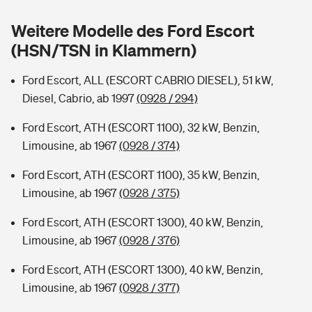
Sie haben Fragen?
Weitere Modelle des Ford Escort
Hochwasser-Check: Wie gefährdet ist Ihr Haus?
Private Cyberversicherung
Rentenrechner: Wie viel Geld bekomme ich im Alter?
(HSN/TSN in Klammern)
Wer versichert was: Jetzt Versicherer finden
Musikinstrumentenversicherung
Ford Escort, ALL (ESCORT CABRIO DIESEL), 51 kW,
Diesel, Cabrio, ab 1997
(0928 / 294)
Sie haben Fragen?
Zur Übersicht
Ford Escort, ATH (ESCORT 1100), 32 kW, Benzin,
Limousine, ab 1967
(0928 / 374)
Tools
Ford Escort, ATH (ESCORT 1100), 35 kW, Benzin,
Limousine, ab 1967
(0928 / 375)
Kinderunfall-Check: Mehr Sicherheit für deine Kids
Ford Escort, ATH (ESCORT 1300), 40 kW, Benzin,
Typklassen: So ist Ihr Auto eingestuft
Limousine, ab 1967
(0928 / 376)
Ford Escort, ATH (ESCORT 1300), 40 kW, Benzin,
Sie haben Fragen?
Limousine, ab 1967
(0928 / 377)