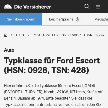
Typklassen: So ist Ihr Auto eingestuft
Wer versichert was: Jetzt Versicherer finden
Regionalklassen: So ist Ihre Region eingestuft
Sie haben Fragen?
Leichte Sprache
Mediath
Wer versichert was: Jetzt Versicherer finden
AUTO
TYPKLASSE FÜR FORD ESCORT (HSN: 0928, TS
Beruf
Auto
Typklasse für Ford Escort
Berufsunfähigkeitsversicherung
Wohnen
(HSN: 0928, TSN: 428)
Erwerbsunfähigkeitsversicherung
Wohngebäudeversicherung
Hier erfahren Sie die Typklasse für Ford Escort, GADR
Freizeit
Grundfähigkeitsversicherung
(ESCORT 1.1 TURNIER), Kombi, 32 kW, 1071 ccm, Kraftstoff:
Hausratversicherung
Benzin, Baujahr ab 1974. Bitte beachten Sie, dass die
Arbeitsrechtsschutz
Pri­vate Haft­pflicht­
Typklasse nur ein Tarifmerkmal von vielen ist, um den Kfz-
Gesundheit
Elementarversicherung