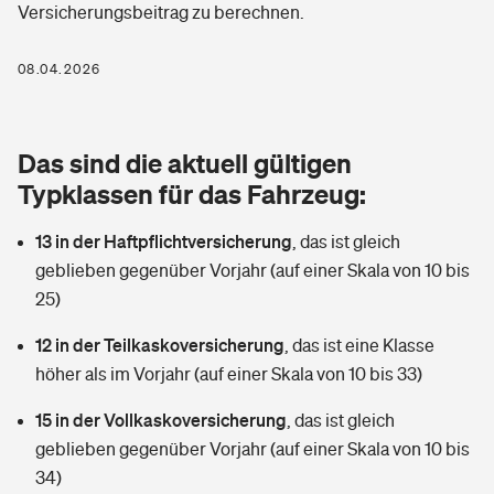
Versicherungsbeitrag zu berechnen.
Berufshaftpflichtversicherung
Rechts­schutz­ver­si­che­rung
Photovoltaik
Private Krankenversicherung
08.04.2026
Zur Übersicht
Fahrradversicherung
Wärmepumpen versichern
Zahnzusatzversicherung
Unfallversicherung
Tools
Das sind die aktuell gültigen
Glasversicherung
Dread-Disease-Versicherung
Typklassen für das Fahrzeug:
Kinderunfall­ver­si­che­rung
Rentenrechner: Wie viel Geld bekomme ich im Alter?
Vermieterrrechtsschutz
Tierkrankenversicherung
13 in der Haftpflichtversicherung
,
das ist gleich
Kinderinvalidität
geblieben gegenüber Vorjahr (auf einer Skala von 10 bis
Wer versichert was: Jetzt Versicherer finden
Mietkautionsversicherung
Zur Übersicht
25)
Reiseversicherung
Sie haben Fragen?
Restkreditversicherung
12 in der Teilkaskoversicherung
,
das ist eine Klasse
Tools
höher als im Vorjahr (auf einer Skala von 10 bis 33)
Hundehalter-Haftpflicht
Zur Übersicht
15 in der Vollkaskoversicherung
,
das ist gleich
Pferdehalter-Haftpflicht
Wer versichert was: Jetzt Versicherer finden
geblieben gegenüber Vorjahr (auf einer Skala von 10 bis
Tools
34)
Handyversicherung