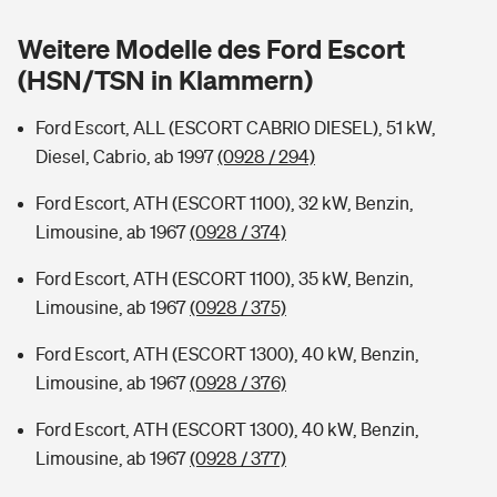
Sie haben Fragen?
Weitere Modelle des Ford Escort
Hochwasser-Check: Wie gefährdet ist Ihr Haus?
Private Cyberversicherung
Rentenrechner: Wie viel Geld bekomme ich im Alter?
(HSN/TSN in Klammern)
Wer versichert was: Jetzt Versicherer finden
Musikinstrumentenversicherung
Ford Escort, ALL (ESCORT CABRIO DIESEL), 51 kW,
Diesel, Cabrio, ab 1997
(0928 / 294)
Sie haben Fragen?
Zur Übersicht
Ford Escort, ATH (ESCORT 1100), 32 kW, Benzin,
Limousine, ab 1967
(0928 / 374)
Tools
Ford Escort, ATH (ESCORT 1100), 35 kW, Benzin,
Limousine, ab 1967
(0928 / 375)
Kinderunfall-Check: Mehr Sicherheit für deine Kids
Ford Escort, ATH (ESCORT 1300), 40 kW, Benzin,
Typklassen: So ist Ihr Auto eingestuft
Limousine, ab 1967
(0928 / 376)
Ford Escort, ATH (ESCORT 1300), 40 kW, Benzin,
Sie haben Fragen?
Limousine, ab 1967
(0928 / 377)