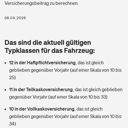
Versicherungsbeitrag zu berechnen.
Berufshaftpflichtversicherung
Rechts­schutz­ver­si­che­rung
Photovoltaik
Private Krankenversicherung
08.04.2026
Zur Übersicht
Fahrradversicherung
Wärmepumpen versichern
Zahnzusatzversicherung
Unfallversicherung
Tools
Das sind die aktuell gültigen
Glasversicherung
Dread-Disease-Versicherung
Typklassen für das Fahrzeug:
Kinderunfall­ver­si­che­rung
Rentenrechner: Wie viel Geld bekomme ich im Alter?
Vermieterrrechtsschutz
Tierkrankenversicherung
12 in der Haftpflichtversicherung
,
das ist gleich
Kinderinvalidität
geblieben gegenüber Vorjahr (auf einer Skala von 10 bis
Wer versichert was: Jetzt Versicherer finden
Mietkautionsversicherung
Zur Übersicht
25)
Reiseversicherung
Sie haben Fragen?
Restkreditversicherung
11 in der Teilkaskoversicherung
,
das ist gleich geblieben
Tools
gegenüber Vorjahr (auf einer Skala von 10 bis 33)
Hundehalter-Haftpflicht
Zur Übersicht
10 in der Vollkaskoversicherung
,
das ist gleich
Pferdehalter-Haftpflicht
Wer versichert was: Jetzt Versicherer finden
geblieben gegenüber Vorjahr (auf einer Skala von 10 bis
Tools
34)
Handyversicherung