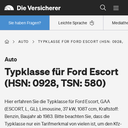
Typklassen: So ist Ihr Auto eingestuft
Wer versichert was: Jetzt Versicherer finden
Regionalklassen: So ist Ihre Region eingestuft
Sie haben Fragen?
Leichte Sprache
Mediath
Wer versichert was: Jetzt Versicherer finden
AUTO
TYPKLASSE FÜR FORD ESCORT (HSN: 0928, TS
Beruf
Auto
Typklasse für Ford Escort
Berufsunfähigkeitsversicherung
Wohnen
(HSN: 0928, TSN: 580)
Erwerbsunfähigkeitsversicherung
Wohngebäudeversicherung
Hier erfahren Sie die Typklasse für Ford Escort, GAA
Freizeit
Grundfähigkeitsversicherung
(ESCORT, L, GL), Limousine, 37 kW, 1087 ccm, Kraftstoff:
Hausratversicherung
Benzin, Baujahr ab 1983. Bitte beachten Sie, dass die
Arbeitsrechtsschutz
Pri­vate Haft­pflicht­
Typklasse nur ein Tarifmerkmal von vielen ist, um den Kfz-
Gesundheit
Elementarversicherung